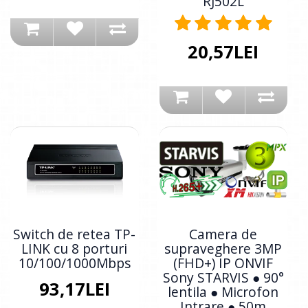
RJ502L
20,57LEI
Switch de retea TP-
Camera de
LINK cu 8 porturi
supraveghere 3MP
10/100/1000Mbps
(FHD+) IP ONVIF
Sony STARVIS ● 90°
93,17LEI
lentila ● Microfon
Intrare ● 50m