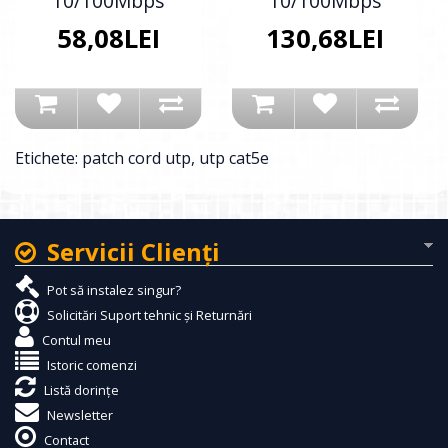
10/100Mbps
10/100Mbps
58,08LEI
130,68LEI
Etichete:
patch cord utp
,
utp cat5e
Servicii Clienţi
Pot să instalez singur?
Solicitări Suport tehnic și Returnări
Contul meu
Istoric comenzi
Listă dorințe
Newsletter
Contact