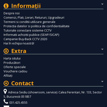
Informaţii
Despre noi
Comenzi, Plati, Livrari, Retururi, Upgradeuri
Termeni si conditii utilizare generale
Protectia datelor si politica de confidentialitate
Tutoriale conectare sisteme CCTV
Informatii achizitii publice (SEAP/SICAP)
Campanie Buy-Back CCTV 2020
Hai în echipa noastră!
Extra
Harta sitului
Producători
Oferte speciale
Vouchere cadou
Afiliaţi
Contact
Adresa Sediu (showroom, service): Calea Ferentari, Nr. 133, Sector
5, Bucuresti 051857
031.425.4555