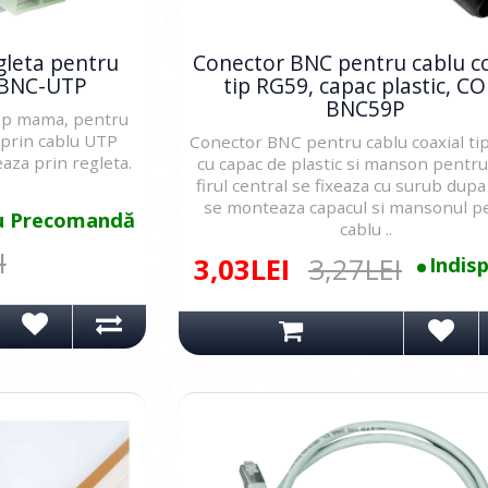
gleta pentru
Conector BNC pentru cablu co
-BNC-UTP
tip RG59, capac plastic, C
BNC59P
tip mama, pentru
 prin cablu UTP
Conector BNC pentru cablu coaxial ti
aza prin regleta.
cu capac de plastic si manson pentru
firul central se fixeaza cu surub dupa
se monteaza capacul si mansonul p
u Precomandă
cablu ..
I
3,03LEI
3,27LEI
Indisp