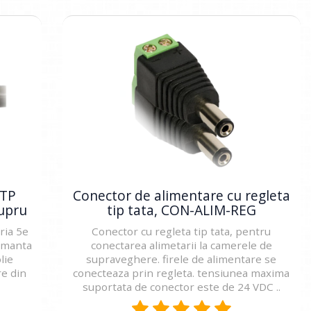
FTP
Conector de alimentare cu regleta
cupru
tip tata, CON-ALIM-REG
ria 5e
Conector cu regleta tip tata, pentru
n manta
conectarea alimetarii la camerele de
lie
supraveghere. firele de alimentare se
re din
conecteaza prin regleta. tensiunea maxima
suportata de conector este de 24 VDC ..