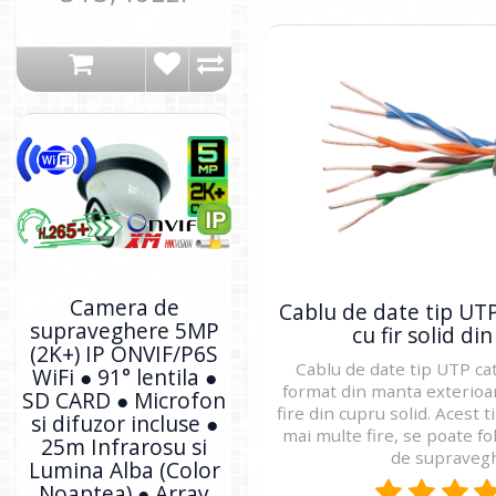
Camera de
Cablu de date tip UT
supraveghere 5MP
cu fir solid di
(2K+) IP ONVIF/P6S
Cablu de date tip UTP ca
WiFi ● 91° lentila ●
format din manta exterioar
SD CARD ● Microfon
fire din cupru solid. Acest 
si difuzor incluse ●
mai multe fire, se poate folo
25m Infrarosu si
de supravegh
Lumina Alba (Color
Noaptea) ● Array