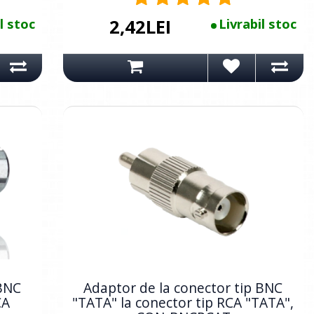
l stoc
2,42LEI
Livrabil stoc
 BNC
Adaptor de la conector tip BNC
CA
"TATA" la conector tip RCA "TATA",