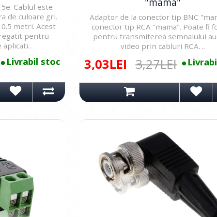
"mama"
5e. Cablul este
a de culoare gri.
Adaptor de la conector tip BNC "ma
0.5 metri. Acest
conector tip RCA "mama". Poate fi fo
pregatit pentru
pentru transmiterea semnalului au
 aplicati..
video prin cabluri RCA. ..
Livrabil stoc
3,03LEI
3,27LEI
Livrabi