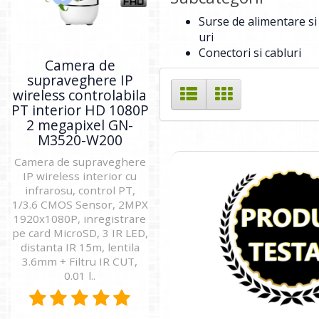
Surse de alimentare si
uri
Conectori si cabluri
Camera de
supraveghere IP
wireless controlabila
PT interior HD 1080P
2 megapixel GN-
M3520-W200
Camera de supraveghere
IP wireless interior cu
infrarosu, control PT,
1/3.6 CMOS Sensor, 2MPX
1920x1080P, inregistrare
pe card MicroSD, 3 IR LED,
distanta IR 15m, lentila
3.6mm + Filtru IR CUT,
0.01 l..