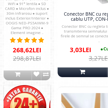
WiFi ● 91° lentila ● SD
CARD ● Microfon inclus ●
Conector BNC cu re
30m Infrarosu ● suport
cablu UTP, CON
inclus Exterior/Interior ●
OOGIS NED-PS5AIWM-9
Conector BNC cu regleta 
Gama: PRO 2024 ●
transmiterea semnalului
Element imagine: ..
firele de semnal se conecte
..
3,03LEI
C
268,62LEI
3,27LE
298,87LEI