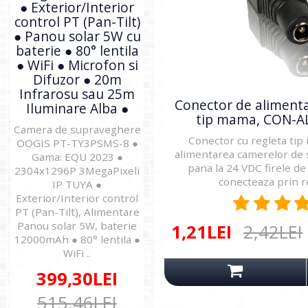
● Exterior/Interior
control PT (Pan-Tilt)
● Panou solar 5W cu
baterie ● 80° lentila
● WiFi ● Microfon si
Difuzor ● 20m
Infrarosu sau 25m
Conector de alimenta
Iluminare Alba ●
tip mama, CON-
Camera de supraveghere
Conector cu regleta ti
OOGIS PT-TY3PSMS-8 ●
alimentarea camerelor de
Gama: EQU 2023 ●
pana la 24 VDC firele de
2304x1296P 3MegaPixeli
conecteaza prin re
IP TUYA ●
Exterior/Interior control
PT (Pan-Tilt), Alimentare
Panou solar 5W, baterie
1,21LEI
2,42LEI
12000mAh ● 80° lentila ●
WiFi ..
399,30LEI
515,46LEI