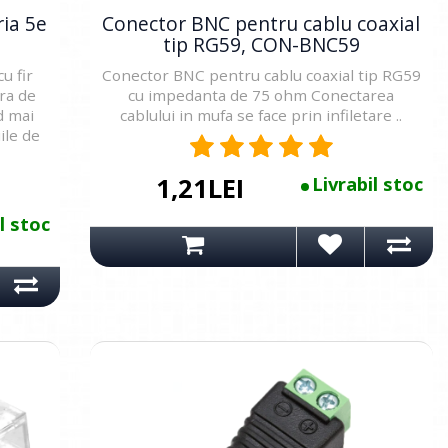
ria 5e
Conector BNC pentru cablu coaxial
tip RG59, CON-BNC59
u fir
Conector BNC pentru cablu coaxial tip RG59
ra de
cu impedanta de 75 ohm Conectarea
d mai
cablului in mufa se face prin infiletare ..
iile de
1,21LEI
Livrabil stoc
l stoc