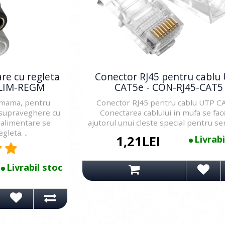
re cu regleta
Conector RJ45 pentru cablu
ALIM-REGM
CAT5e - CON-RJ45-CAT5
p mama, pentru
Conector RJ45 pentru cablu UTP C
 supraveghere cu
Conectarea cablului in mufa se fac
 alimentare se
ajutorul unui cleste special pentru sert
gleta. ..
1,21LEI
Livrabi
Livrabil stoc