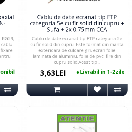
axial
Cablu de date ecranat tip FTP
ON-
categoria 5e cu fir solid din cupru +
Sufa + 2x 0.75mm CCA
p RG59,
Cablu de date ecranat tip FTP categoria 5e
 cablu
cu fir solid din cupru. Este format din manta
 fixare
exterioara de culoare gri, ecran folie
entru
laminata de aluminiu, folie de pvc, fire din
cupru solid.Acest tip ..
onibil
3,63LEI
Livrabil in 1-2zile