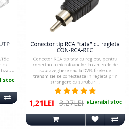
 UTP
Conector tip RCA "tata" cu regleta
CON-RCA-REG
AT5e
Conector RCA tip tata cu regleta, pentru
e cu
conectarea microfoanelor la camerele de
izat. ..
supraveghere sau la DVR. firele de
transmisie se conecteaza in regleta prin
l stoc
strangere cu suruburi. ..
1,21LEI
3,27LEI
Livrabil stoc