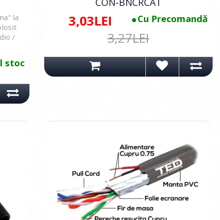
CON-BNCRCAT
ma" la
3,03LEI
Cu Precomandă
losit
3,27LEI
dio /
l stoc