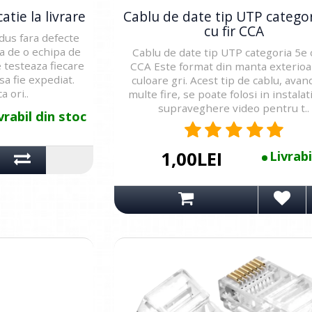
atie la livrare
Cablu de date tip UTP catego
cu fir CCA
dus fara defecte
ta de o echipa de
Cablu de date tip UTP categoria 5e c
 testeaza fiecare
CCA Este format din manta exterioa
sa fie expediat.
culoare gri. Acest tip de cablu, avan
a ori..
multe fire, se poate folosi in instalat
supraveghere video pentru t..
vrabil din stoc
1,00LEI
Livrabi