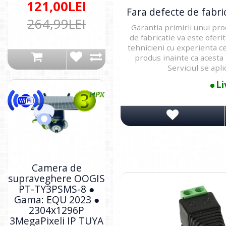
121,00LEI
Fara defecte de fabric
264,99LEI
Garantia primirii unui pro
de fabricatie va este oferi
tehnicieni cu experienta ce
produs inainte ca acesta 
Serviciul se aplic
Li
Camera de
supraveghere OOGIS
PT-TY3PSMS-8 ●
Gama: EQU 2023 ●
2304x1296P
3MegaPixeli IP TUYA