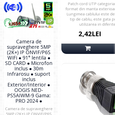
Patch cord UTP categoria 
format din manta exterioar
Lungimea cablului este de 
tip de cablu, este gata 
utilizarea in diferite
2,42LEI
Camera de
supraveghere 5MP
(2K+) IP ONVIF/P6S
WiFi ● 91° lentila ●
SD CARD ● Microfon
inclus ● 30m
Infrarosu ● suport
inclus
Exterior/Interior ●
OOGIS NED-
PS5AIWM-9 Gama:
PRO 2024 ●
Camera de supraveghere
5MP (2K+) IP ONVIF/P6S