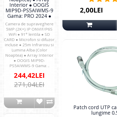
Interior ● OOGIS
2,00LEI
MIP9D-PS5AIWMS-9
Gama: PRO 2024 ●
Camera de supraveghere
5MP (2K+) IP ONVIF/P6S
WiFi ● 91° lentila ● SD
CARD ● Microfon si difuzor
incluse ● 25m Infrarosu si
Lumina Alba (Color
Noaptea) ● Array Interior
● OOGIS MIP9D-
PS5AIWMS-9 Gama: ..
244,42LEI
271,04LEI
Patch cord UTP ca
lungime 0