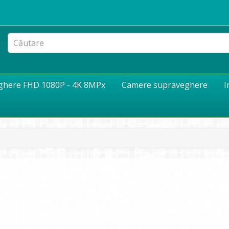
eghere FHD 1080P - 4K 8MPx
Camere supraveghere
I