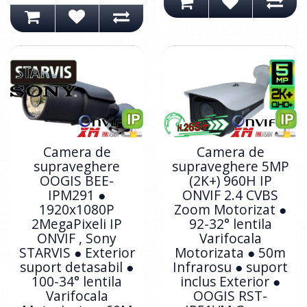
Camera de
Camera de
supraveghere
supraveghere 5MP
OOGIS BEE-
(2K+) 960H IP
IPM291 ●
ONVIF 2.4 CVBS
1920x1080P
Zoom Motorizat ●
2MegaPixeli IP
92-32° lentila
ONVIF , Sony
Varifocala
STARVIS ● Exterior
Motorizata ● 50m
suport detasabil ●
Infrarosu ● suport
100-34° lentila
inclus Exterior ●
Varifocala
OOGIS RST-