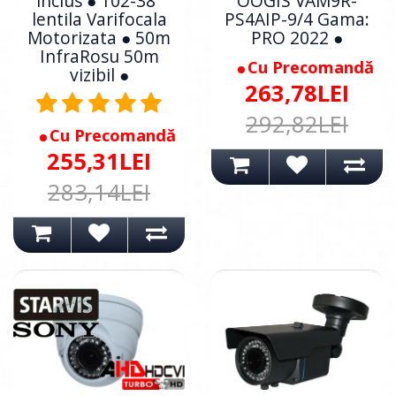
inclus ● 102-38°
OOGIS VAM9R-
lentila Varifocala
PS4AIP-9/4 Gama:
Motorizata ● 50m
PRO 2022 ●
InfraRosu 50m
Cu Precomandă
vizibil ●
263,78LEI
292,82LEI
Cu Precomandă
255,31LEI
283,14LEI