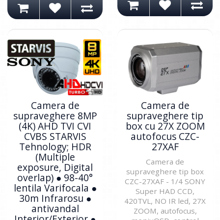
Camera de
Camera de
supraveghere 8MP
supraveghere tip
(4K) AHD TVI CVI
box cu 27X ZOOM
CVBS STARVIS
autofocus CZC-
Tehnology; HDR
27XAF
(Multiple
Camera de
exposure, Digital
supraveghere tip box
overlap) ● 98-40°
CZC-27XAF - 1/4 SONY
lentila Varifocala ●
Super HAD CCD,
30m Infrarosu ●
420TVL, NO IR led, 27X
antivandal
ZOOM, autofocus,
Interior/Exterior ●