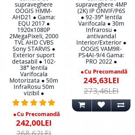
supraveghere
supraveghere 4MP
OOGIS HMM-
(2K) IP ONVIF/P6S
AHD21 ● Gama:
● 92-39° lentila
EQU 2017 ●
Varifocala ● 30m
1920x1080P
Infrarosu ●
2MegaPixeli, 2000
antivandal
TVL AHD CVBS
Interior/Exterior ●
Sony STARVIS ●
OOGIS VAM9R-
Exterior suport
PS4AI-9/4 Gama:
detasabil ● 102-
PRO 2022 ●
38° lentila
Cu Precomandă
Varifocala
245,63LEI
Motorizata ● 50m
InfraRosu 50m
273,46LEI
vizibil ●
Cu Precomandă
242,00LEI
268,62LEI