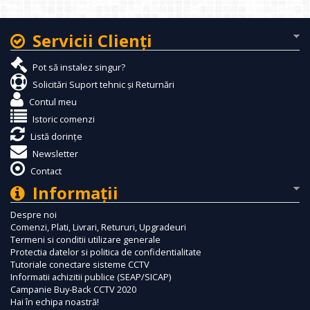
Servicii Clienţi
Pot să instalez singur?
Solicitări Suport tehnic și Returnări
Contul meu
Istoric comenzi
Listă dorințe
Newsletter
Contact
Informaţii
Despre noi
Comenzi, Plati, Livrari, Retururi, Upgradeuri
Termeni si conditii utilizare generale
Protectia datelor si politica de confidentialitate
Tutoriale conectare sisteme CCTV
Informatii achizitii publice (SEAP/SICAP)
Campanie Buy-Back CCTV 2020
Hai în echipa noastră!