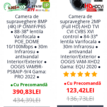
Camera de
Camera de
supraveghere 8MP
supraveghere 2MP
(4K) IP ONVIF/P6S
(Full HD) AHD TVI
● 88-38° lentila
CVI CVBS XVI
Varifocala ●
control ● 84-33°
POE_DOME
lentila Varifocala ●
10/100Mbps ● 30m
30m Infrarosu ●
Infrarosu ●
antivandal
antivandal
Interior/Exterior ●
Interior/Exterior ●
OOGIS VAM-XHD2
OOGIS VAM9R-
Gama: EQU 2020 ●
PS8AIP-9/4 Gama:
PRO 2022 ●
Cu Precomandă
Cu Precomandă
123,42LEI
390,83LEI
136,73LEI
434,39LEI