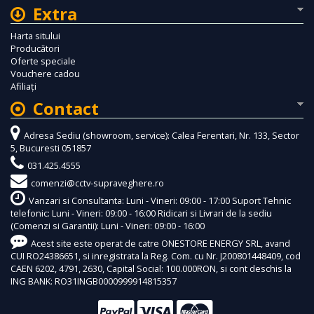
Extra
Harta sitului
Producători
Oferte speciale
Vouchere cadou
Afiliaţi
Contact
Adresa Sediu (showroom, service): Calea Ferentari, Nr. 133, Sector
5, Bucuresti 051857
031.425.4555
comenzi@cctv-supraveghere.ro
Vanzari si Consultanta: Luni - Vineri: 09:00 - 17:00 Suport Tehnic
telefonic: Luni - Vineri: 09:00 - 16:00 Ridicari si Livrari de la sediu
(Comenzi si Garantii): Luni - Vineri: 09:00 - 16:00
Acest site este operat de catre ONESTORE ENERGY SRL, avand
CUI RO24386651, si inregistrata la Reg. Com. cu Nr. J200801448409, cod
CAEN 6202, 4791, 2630, Capital Social: 100.000RON, si cont deschis la
ING BANK: RO31INGB0000999914815357