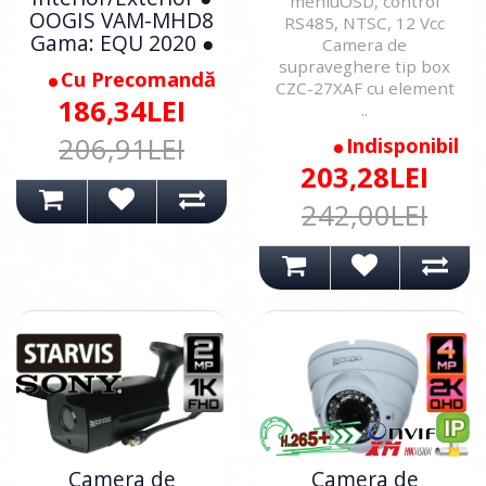
meniuOSD, control
OOGIS VAM-MHD8
RS485, NTSC, 12 Vcc
Gama: EQU 2020 ●
Camera de
supraveghere tip box
Cu Precomandă
CZC-27XAF cu element
186,34LEI
..
206,91LEI
Indisponibil
203,28LEI
242,00LEI
Camera de
Camera de