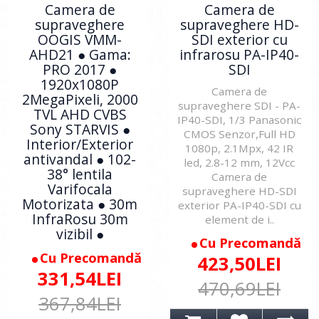
Camera de
Camera de
supraveghere
supraveghere HD-
OOGIS VMM-
SDI exterior cu
AHD21 ● Gama:
infrarosu PA-IP40-
PRO 2017 ●
SDI
1920x1080P
Camera de
2MegaPixeli, 2000
supraveghere SDI - PA-
TVL AHD CVBS
IP40-SDI, 1/3 Panasonic
Sony STARVIS ●
CMOS Senzor,Full HD
Interior/Exterior
1080p, 2.1Mpx, 42 IR
antivandal ● 102-
led, 2.8-12 mm, 12Vcc
38° lentila
Camera de
Varifocala
supraveghere HD-SDI
Motorizata ● 30m
exterior PA-IP40-SDI cu
InfraRosu 30m
element de i..
vizibil ●
Cu Precomandă
Cu Precomandă
423,50LEI
331,54LEI
470,69LEI
367,84LEI