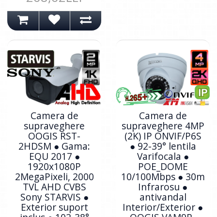
Camera de
Camera de
supraveghere
supraveghere 4MP
OOGIS RST-
(2K) IP ONVIF/P6S
2HDSM ● Gama:
● 92-39° lentila
EQU 2017 ●
Varifocala ●
1920x1080P
POE_DOME
2MegaPixeli, 2000
10/100Mbps ● 30m
TVL AHD CVBS
Infrarosu ●
Sony STARVIS ●
antivandal
Exterior suport
Interior/Exterior ●