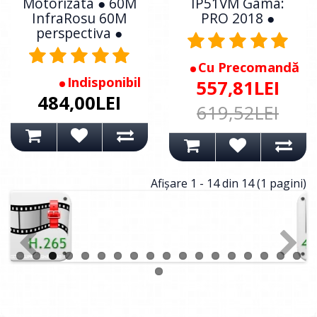
Motorizata ● 60M
IP51VM Gama:
InfraRosu 60M
PRO 2018 ●
perspectiva ●
Cu Precomandă
Indisponibil
557,81LEI
484,00LEI
619,52LEI
Afişare 1 - 14 din 14 (1 pagini)