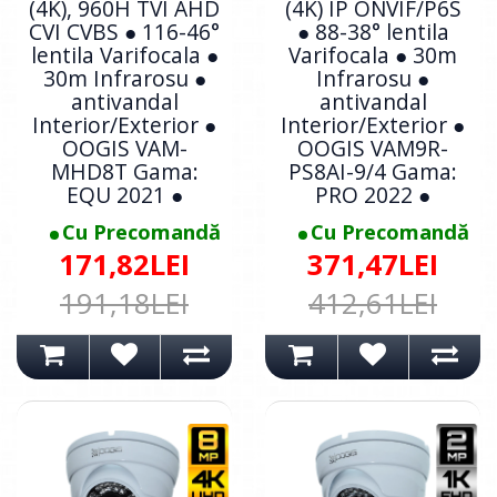
(4K), 960H TVI AHD
(4K) IP ONVIF/P6S
CVI CVBS ● 116-46°
● 88-38° lentila
lentila Varifocala ●
Varifocala ● 30m
30m Infrarosu ●
Infrarosu ●
antivandal
antivandal
Interior/Exterior ●
Interior/Exterior ●
OOGIS VAM-
OOGIS VAM9R-
MHD8T Gama:
PS8AI-9/4 Gama:
EQU 2021 ●
PRO 2022 ●
Cu Precomandă
Cu Precomandă
171,82LEI
371,47LEI
191,18LEI
412,61LEI