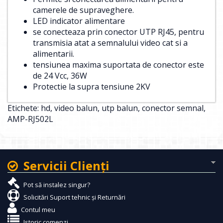
camerele de supraveghere.
LED indicator alimentare
se conecteaza prin conector UTP RJ45, pentru
transmisia atat a semnalului video cat si a
alimentarii.
tensiunea maxima suportata de conector este
de 24 Vcc, 36W
Protectie la supra tensiune 2KV
Etichete:
hd
,
video balun
,
utp balun
,
conector semnal
,
AMP-RJ502L
Servicii Clienţi
Pot să instalez singur?
Solicitări Suport tehnic și Returnări
Contul meu
Istoric comenzi