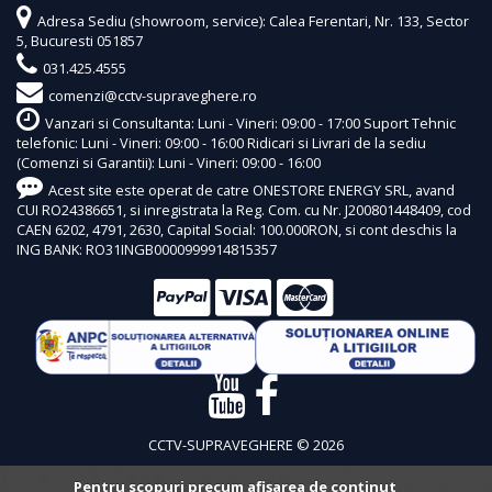
Adresa Sediu (showroom, service): Calea Ferentari, Nr. 133, Sector
5, Bucuresti 051857
031.425.4555
comenzi@cctv-supraveghere.ro
Vanzari si Consultanta: Luni - Vineri: 09:00 - 17:00 Suport Tehnic
telefonic: Luni - Vineri: 09:00 - 16:00 Ridicari si Livrari de la sediu
(Comenzi si Garantii): Luni - Vineri: 09:00 - 16:00
Acest site este operat de catre ONESTORE ENERGY SRL, avand
CUI RO24386651, si inregistrata la Reg. Com. cu Nr. J200801448409, cod
CAEN 6202, 4791, 2630, Capital Social: 100.000RON, si cont deschis la
ING BANK: RO31INGB0000999914815357
CCTV-SUPRAVEGHERE © 2026
Pentru scopuri precum afișarea de conținut