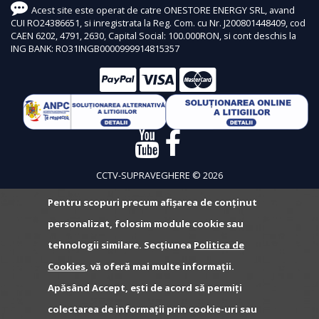
Acest site este operat de catre ONESTORE ENERGY SRL, avand
CUI RO24386651, si inregistrata la Reg. Com. cu Nr. J200801448409, cod
CAEN 6202, 4791, 2630, Capital Social: 100.000RON, si cont deschis la
ING BANK: RO31INGB0000999914815357
CCTV-SUPRAVEGHERE © 2026
Pentru scopuri precum afișarea de conținut
personalizat, folosim module cookie sau
tehnologii similare. Secțiunea
Politica de
Cookies
, vă oferă mai multe informații.
Apăsând Accept, ești de acord să permiți
colectarea de informații prin cookie-uri sau