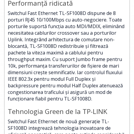
Performanţă ridicată
Switchul Fast Ethernet TL-SF1008D dispune de 8
porturi RJ45 10/100Mbps cu auto-negociere. Toate
porturile suportă funcţia auto MDI/MDIX, eliminând
necesitatea cablurilor crossover sau a porturilor
Uplink. Integrând arhitectura de comutare non-
blocantă, TL-SF1008D redistribuie şi filtrează
pachete la viteza maximă a cablului pentru
throughput maxim. Cu suport Jumbo frame pentru
10k, performanţa transferurilor de fişiere de mari
dimensiuni creşte semnificativ. Iar controlul fluxului
IEEE 802.3x pentru modul Full Duplex şi
backpressure pentru modul Half Duplex atenuează
congestionarea traficului şi asigură un mod de
funcţionare fiabil pentru TL-SF1008D.
Tehnologia Green de la TP-LINK
Switchul Fast Ethernet de nouă generaţie TL-
SF1008D integrează tehnologia inovatoare de