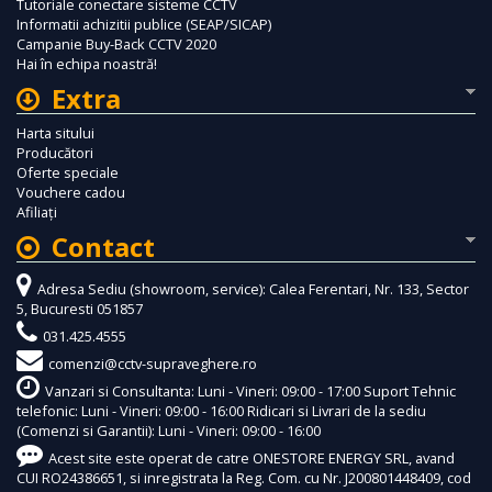
Tutoriale conectare sisteme CCTV
Informatii achizitii publice (SEAP/SICAP)
Campanie Buy-Back CCTV 2020
Hai în echipa noastră!
Extra
Harta sitului
Producători
Oferte speciale
Vouchere cadou
Afiliaţi
Contact
Adresa Sediu (showroom, service): Calea Ferentari, Nr. 133, Sector
5, Bucuresti 051857
031.425.4555
comenzi@cctv-supraveghere.ro
Vanzari si Consultanta: Luni - Vineri: 09:00 - 17:00 Suport Tehnic
telefonic: Luni - Vineri: 09:00 - 16:00 Ridicari si Livrari de la sediu
(Comenzi si Garantii): Luni - Vineri: 09:00 - 16:00
Acest site este operat de catre ONESTORE ENERGY SRL, avand
CUI RO24386651, si inregistrata la Reg. Com. cu Nr. J200801448409, cod