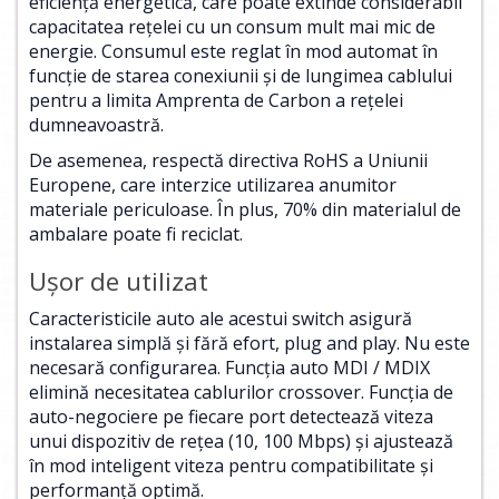
eficienţă energetică, care poate extinde considerabil
capacitatea reţelei cu un consum mult mai mic de
energie. Consumul este reglat în mod automat în
funcţie de starea conexiunii şi de lungimea cablului
pentru a limita Amprenta de Carbon a reţelei
dumneavoastră.
De asemenea, respectă directiva RoHS a Uniunii
Europene, care interzice utilizarea anumitor
materiale periculoase. În plus, 70% din materialul de
ambalare poate fi reciclat.
Uşor de utilizat
Caracteristicile auto ale acestui switch asigură
instalarea simplă şi fără efort, plug and play. Nu este
necesară configurarea. Funcţia auto MDI / MDIX
elimină necesitatea cablurilor crossover. Funcţia de
auto-negociere pe fiecare port detectează viteza
unui dispozitiv de reţea (10, 100 Mbps) şi ajustează
în mod inteligent viteza pentru compatibilitate şi
performanţă optimă.