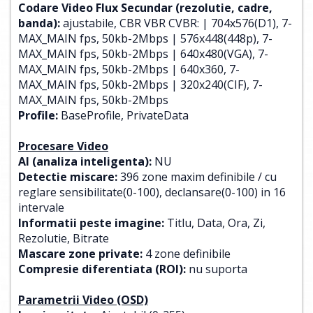
Codare Video Flux Secundar (rezolutie, cadre,
banda):
ajustabile, CBR VBR CVBR: | 704x576(D1), 7-
MAX_MAIN fps, 50kb-2Mbps | 576x448(448p), 7-
MAX_MAIN fps, 50kb-2Mbps | 640x480(VGA), 7-
MAX_MAIN fps, 50kb-2Mbps | 640x360, 7-
MAX_MAIN fps, 50kb-2Mbps | 320x240(CIF), 7-
MAX_MAIN fps, 50kb-2Mbps
Profile:
BaseProfile, PrivateData
Procesare Video
AI (analiza inteligenta):
NU
Detectie miscare:
396 zone maxim definibile / cu
reglare sensibilitate(0-100), declansare(0-100) in 16
intervale
Informatii peste imagine:
Titlu, Data, Ora, Zi,
Rezolutie, Bitrate
Mascare zone private:
4 zone definibile
Compresie diferentiata (ROI):
nu suporta
Parametrii Video (OSD)