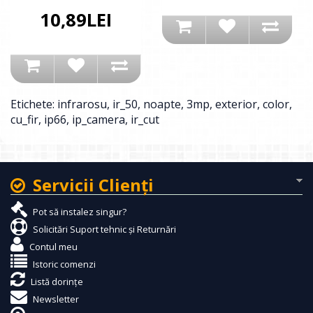
10,89LEI
Etichete:
infrarosu
,
ir_50
,
noapte
,
3mp
,
exterior
,
color
,
cu_fir
,
ip66
,
ip_camera
,
ir_cut
Servicii Clienţi
Pot să instalez singur?
Solicitări Suport tehnic și Returnări
Contul meu
Istoric comenzi
Listă dorințe
Newsletter