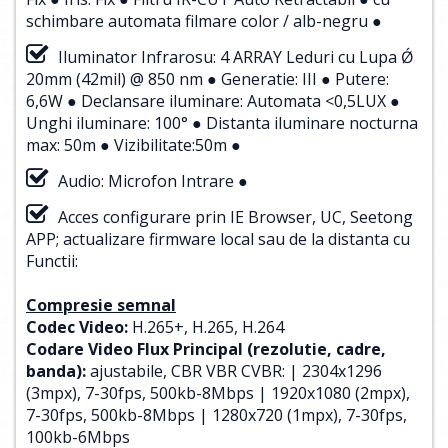
schimbare automata filmare color / alb-negru ●
Iluminator Infrarosu: 4 ARRAY Leduri cu Lupa Ǿ
20mm (42mil) @ 850 nm ● Generatie: III ● Putere:
6,6W ● Declansare iluminare: Automata <0,5LUX ●
Unghi iluminare: 100° ● Distanta iluminare nocturna
max: 50m ● Vizibilitate:50m ●
Audio: Microfon Intrare ●
Acces configurare prin IE Browser, UC, Seetong
APP; actualizare firmware local sau de la distanta cu
Functii:
Compresie semnal
Codec Video:
H.265+, H.265, H.264
Codare Video Flux Principal (rezolutie, cadre,
banda):
ajustabile, CBR VBR CVBR: | 2304x1296
(3mpx), 7-30fps, 500kb-8Mbps | 1920x1080 (2mpx),
7-30fps, 500kb-8Mbps | 1280x720 (1mpx), 7-30fps,
100kb-6Mbps