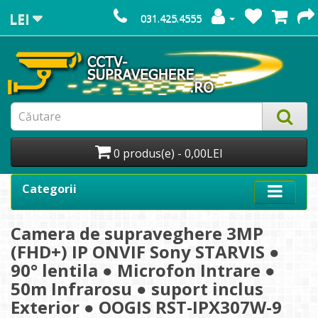
LEI
031.425.4555
0 produs(e) - 0,00LEI
Categorii
Camera de supraveghere 3MP
(FHD+) IP ONVIF Sony STARVIS ●
90° lentila ● Microfon Intrare ●
50m Infrarosu ● suport inclus
Exterior ● OOGIS RST-IPX307W-9