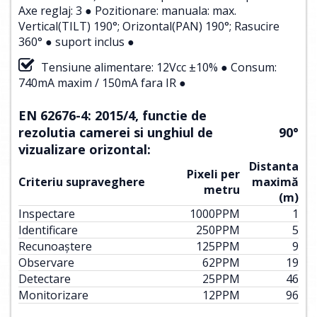
Axe reglaj: 3 ● Pozitionare: manuala: max.
Vertical(TILT) 190°; Orizontal(PAN) 190°; Rasucire
360° ● suport inclus ●
Tensiune alimentare: 12Vcc ±10% ● Consum:
740mA maxim / 150mA fara IR ●
EN 62676-4: 2015/4, functie de
rezolutia camerei si unghiul de
90°
vizualizare orizontal:
Distanta
Pixeli per
Criteriu supraveghere
maximă
metru
(m)
Inspectare
1000
PPM
1
Identificare
250
PPM
5
Recunoaștere
125
PPM
9
Observare
62
PPM
19
Detectare
25
PPM
46
Monitorizare
12
PPM
96