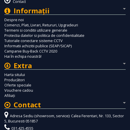
Contact
Informaţii
Despre noi
Comenzi, Plati, Livrari, Retururi, Upgradeuri
Termeni si conditii utilizare generale
Protectia datelor si politica de confidentialitate
Tutoriale conectare sisteme CCTV
Informatii achizitii publice (SEAP/SICAP)
Campanie Buy-Back CCTV 2020
Hai în echipa noastră!
Extra
Harta sitului
Producători
Oferte speciale
Vouchere cadou
Afiliaţi
Contact
Adresa Sediu (showroom, service): Calea Ferentari, Nr. 133, Sector
5, Bucuresti 051857
031.425.4555