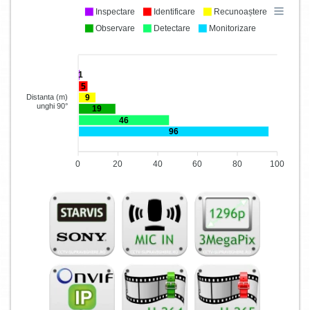
Inspectare
Identificare
Recunoaștere
Observare
Detectare
Monitorizare
1
5
9
Distanta (m)
unghi 90°
19
46
96
0
20
40
60
80
100