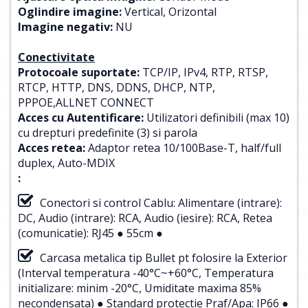
Oglindire imagine:
Vertical, Orizontal
Imagine negativ:
NU
Conectivitate
Protocoale suportate:
TCP/IP, IPv4, RTP, RTSP,
RTCP, HTTP, DNS, DDNS, DHCP, NTP,
PPPOE,ALLNET CONNECT
Acces cu Autentificare:
Utilizatori definibili (max 10)
cu drepturi predefinite (3) si parola
Acces retea:
Adaptor retea 10/100Base-T, half/full
duplex, Auto-MDIX
:
Conectori si control Cablu: Alimentare (intrare):
DC, Audio (intrare): RCA, Audio (iesire): RCA, Retea
(comunicatie): RJ45 ● 55cm ●
Carcasa metalica tip Bullet pt folosire la Exterior
(Interval temperatura -40°C~+60°C, Temperatura
initializare: minim -20°C, Umiditate maxima 85%
necondensata) ● Standard protectie Praf/Apa: IP66 ●