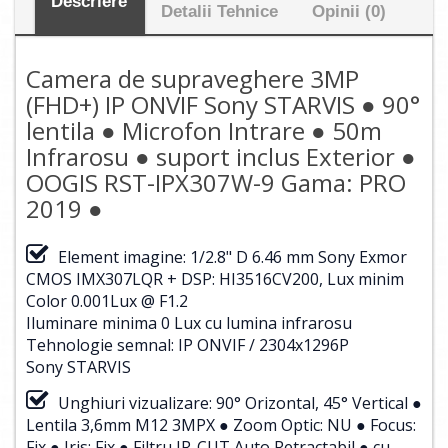
Descriere
Detalii Tehnice
Opinii (0)
Camera de supraveghere 3MP
(FHD+) IP ONVIF Sony STARVIS ● 90°
lentila ● Microfon Intrare ● 50m
Infrarosu ● suport inclus Exterior ●
OOGIS RST-IPX307W-9 Gama: PRO
2019 ●
Element imagine: 1/2.8" D 6.46 mm Sony Exmor
CMOS IMX307LQR + DSP: HI3516CV200, Lux minim
Color 0.001Lux @ F1.2
Iluminare minima 0 Lux cu lumina infrarosu
Tehnologie semnal: IP ONVIF / 2304x1296P
Sony STARVIS
Unghiuri vizualizare: 90° Orizontal, 45° Vertical ●
Lentila 3,6mm M12 3MPX ● Zoom Optic: NU ● Focus:
Fix ● Iris: Fix ● Filtru IR-CUT Auto Retractabil ● cu