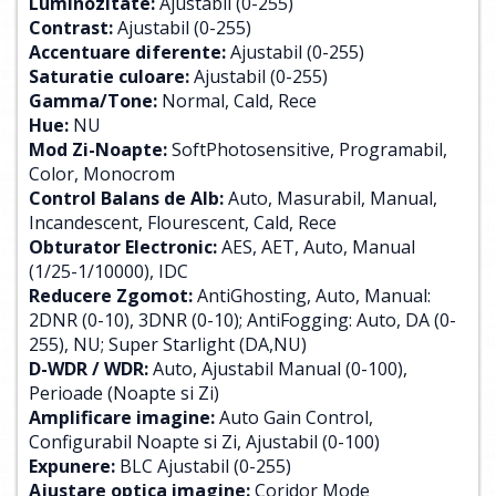
Luminozitate:
Ajustabil (0-255)
Contrast:
Ajustabil (0-255)
Accentuare diferente:
Ajustabil (0-255)
Saturatie culoare:
Ajustabil (0-255)
Gamma/Tone:
Normal, Cald, Rece
Hue:
NU
Mod Zi-Noapte:
SoftPhotosensitive, Programabil,
Color, Monocrom
Control Balans de Alb:
Auto, Masurabil, Manual,
Incandescent, Flourescent, Cald, Rece
Obturator Electronic:
AES, AET, Auto, Manual
(1/25-1/10000), IDC
Reducere Zgomot:
AntiGhosting, Auto, Manual:
2DNR (0-10), 3DNR (0-10); AntiFogging: Auto, DA (0-
255), NU; Super Starlight (DA,NU)
D-WDR / WDR:
Auto, Ajustabil Manual (0-100),
Perioade (Noapte si Zi)
Amplificare imagine:
Auto Gain Control,
Configurabil Noapte si Zi, Ajustabil (0-100)
Expunere:
BLC Ajustabil (0-255)
Ajustare optica imagine:
Coridor Mode