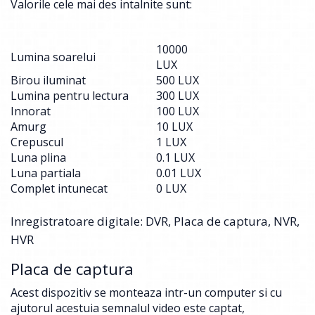
Valorile cele mai des intalnite sunt:
10000
Lumina soarelui
LUX
Birou iluminat
500 LUX
Lumina pentru lectura
300 LUX
Innorat
100 LUX
Amurg
10 LUX
Crepuscul
1 LUX
Luna plina
0.1 LUX
Luna partiala
0.01 LUX
Complet intunecat
0 LUX
Inregistratoare digitale: DVR, Placa de captura, NVR,
HVR
Placa de captura
Acest dispozitiv se monteaza intr-un computer si cu
ajutorul acestuia semnalul video este captat,