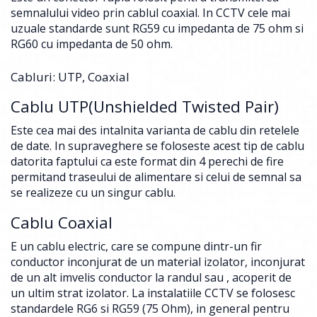
semnalului video prin cablul coaxial. In CCTV cele mai
uzuale standarde sunt RG59 cu impedanta de 75 ohm si
RG60 cu impedanta de 50 ohm.
Cabluri: UTP, Coaxial
Cablu UTP(Unshielded Twisted Pair)
Este cea mai des intalnita varianta de cablu din retelele
de date. In supraveghere se foloseste acest tip de cablu
datorita faptului ca este format din 4 perechi de fire
permitand traseului de alimentare si celui de semnal sa
se realizeze cu un singur cablu.
Cablu Coaxial
E un cablu electric, care se compune dintr-un fir
conductor inconjurat de un material izolator, inconjurat
de un alt imvelis conductor la randul sau , acoperit de
un ultim strat izolator. La instalatiile CCTV se folosesc
standardele RG6 si RG59 (75 Ohm), in general pentru