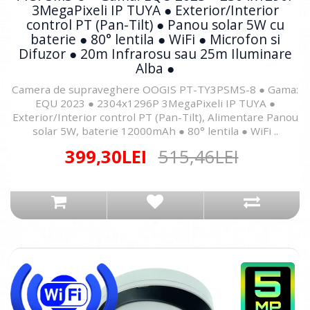
3MegaPixeli IP TUYA ● Exterior/Interior
control PT (Pan-Tilt) ● Panou solar 5W cu
baterie ● 80° lentila ● WiFi ● Microfon si
Difuzor ● 20m Infrarosu sau 25m Iluminare
Alba ●
Camera de supraveghere OOGIS PT-TY3PSMS-8 ● Gama:
EQU 2023 ● 2304x1296P 3MegaPixeli IP TUYA ●
Exterior/Interior control PT (Pan-Tilt), Alimentare Panou
solar 5W, baterie 12000mAh ● 80° lentila ● WiFi ..
399,30LEI
515,46LEI