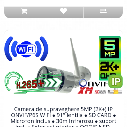
Camera de supraveghere 5MP (2K+) IP
ONVIF/P6S WiFi ● 91° lentila ● SD CARD ●
Microfon inclus ● 30m Infrarosu ● suport
inclus Exterior/Interior ● OOGIS NED-