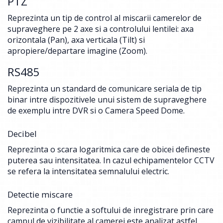
PTZ
Reprezinta un tip de control al miscarii camerelor de
supraveghere pe 2 axe si a controlului lentilei: axa
orizontala (Pan), axa verticala (Tilt) si
apropiere/departare imagine (Zoom).
RS485
Reprezinta un standard de comunicare seriala de tip
binar intre dispozitivele unui sistem de supraveghere
de exemplu intre DVR si o Camera Speed Dome.
Decibel
Reprezinta o scara logaritmica care de obicei defineste
puterea sau intensitatea. In cazul echipamentelor CCTV
se refera la intensitatea semnalului electric.
Detectie miscare
Reprezinta o functie a softului de inregistrare prin care
campul de vizibilitate al camerei este analizat astfel