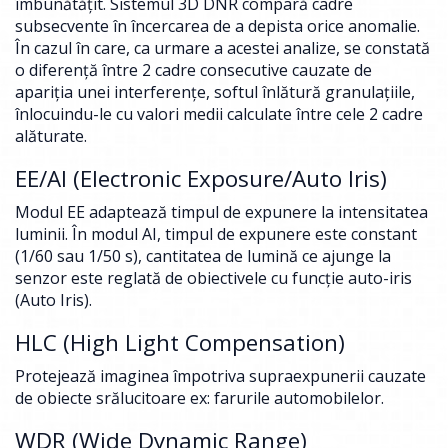
îmbunătăţit. Sistemul 3D DNR compară cadre
subsecvente în încercarea de a depista orice anomalie.
În cazul în care, ca urmare a acestei analize, se constată
o diferenţă între 2 cadre consecutive cauzate de
apariţia unei interferenţe, softul înlătură granulaţiile,
înlocuindu-le cu valori medii calculate între cele 2 cadre
alăturate.
EE/AI (Electronic Exposure/Auto Iris)
Modul EE adaptează timpul de expunere la intensitatea
luminii. În modul AI, timpul de expunere este constant
(1/60 sau 1/50 s), cantitatea de lumină ce ajunge la
senzor este reglată de obiectivele cu funcţie auto-iris
(Auto Iris).
HLC (High Light Compensation)
Protejează imaginea împotriva supraexpunerii cauzate
de obiecte srălucitoare ex: farurile automobilelor.
WDR (Wide Dynamic Range)