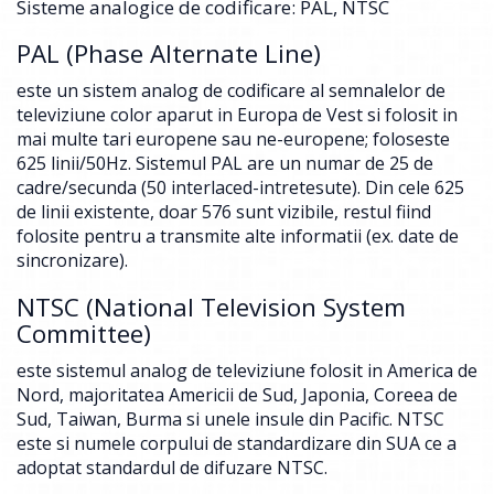
Sisteme analogice de codificare: PAL, NTSC
PAL (Phase Alternate Line)
este un sistem analog de codificare al semnalelor de
televiziune color aparut in Europa de Vest si folosit in
mai multe tari europene sau ne-europene; foloseste
625 linii/50Hz. Sistemul PAL are un numar de 25 de
cadre/secunda (50 interlaced-intretesute). Din cele 625
de linii existente, doar 576 sunt vizibile, restul fiind
folosite pentru a transmite alte informatii (ex. date de
sincronizare).
NTSC (National Television System
Committee)
este sistemul analog de televiziune folosit in America de
Nord, majoritatea Americii de Sud, Japonia, Coreea de
Sud, Taiwan, Burma si unele insule din Pacific. NTSC
este si numele corpului de standardizare din SUA ce a
adoptat standardul de difuzare NTSC.