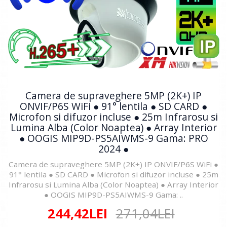
Camera de supraveghere 5MP (2K+) IP
ONVIF/P6S WiFi ● 91° lentila ● SD CARD ●
Microfon si difuzor incluse ● 25m Infrarosu si
Lumina Alba (Color Noaptea) ● Array Interior
● OOGIS MIP9D-PS5AIWMS-9 Gama: PRO
2024 ●
Camera de supraveghere 5MP (2K+) IP ONVIF/P6S WiFi ●
91° lentila ● SD CARD ● Microfon si difuzor incluse ● 25m
Infrarosu si Lumina Alba (Color Noaptea) ● Array Interior
● OOGIS MIP9D-PS5AIWMS-9 Gama: ..
244,42LEI
271,04LEI