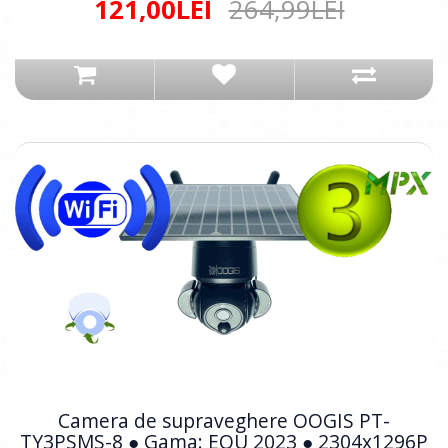
121,00LEI
264,99LEI
Camera de supraveghere OOGIS PT-
TY3PSMS-8 ● Gama: EQU 2023 ● 2304x1296P