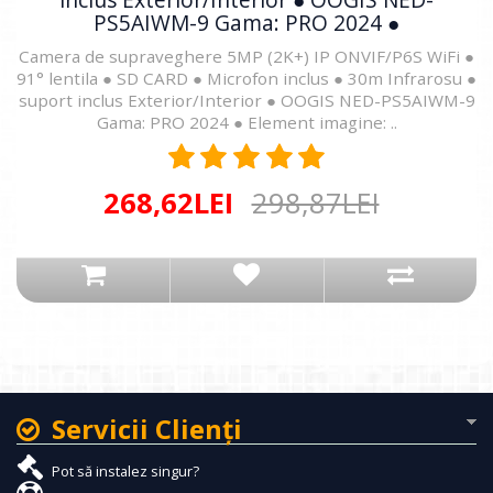
PS5AIWM-9 Gama: PRO 2024 ●
Camera de supraveghere 5MP (2K+) IP ONVIF/P6S WiFi ●
91° lentila ● SD CARD ● Microfon inclus ● 30m Infrarosu ●
suport inclus Exterior/Interior ● OOGIS NED-PS5AIWM-9
Gama: PRO 2024 ● Element imagine: ..
268,62LEI
298,87LEI
Servicii Clienţi
Pot să instalez singur?