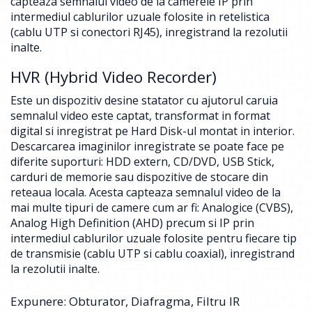
capteaza semnalul video de la camerele IP prin
intermediul cablurilor uzuale folosite in retelistica
(cablu UTP si conectori RJ45), inregistrand la rezolutii
inalte.
HVR (Hybrid Video Recorder)
Este un dispozitiv desine statator cu ajutorul caruia
semnalul video este captat, transformat in format
digital si inregistrat pe Hard Disk-ul montat in interior.
Descarcarea imaginilor inregistrate se poate face pe
diferite suporturi: HDD extern, CD/DVD, USB Stick,
carduri de memorie sau dispozitive de stocare din
reteaua locala. Acesta capteaza semnalul video de la
mai multe tipuri de camere cum ar fi: Analogice (CVBS),
Analog High Definition (AHD) precum si IP prin
intermediul cablurilor uzuale folosite pentru fiecare tip
de transmisie (cablu UTP si cablu coaxial), inregistrand
la rezolutii inalte.
Expunere: Obturator, Diafragma, Filtru IR