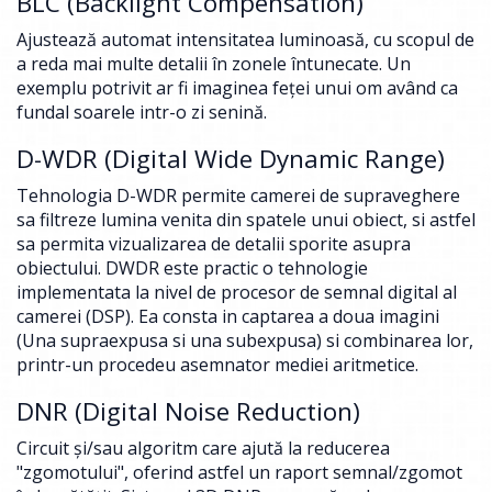
BLC (Backlight Compensation)
Ajustează automat intensitatea luminoasă, cu scopul de
a reda mai multe detalii în zonele întunecate. Un
exemplu potrivit ar fi imaginea feţei unui om având ca
fundal soarele intr-o zi senină.
D-WDR (Digital Wide Dynamic Range)
Tehnologia D-WDR permite camerei de supraveghere
sa filtreze lumina venita din spatele unui obiect, si astfel
sa permita vizualizarea de detalii sporite asupra
obiectului. DWDR este practic o tehnologie
implementata la nivel de procesor de semnal digital al
camerei (DSP). Ea consta in captarea a doua imagini
(Una supraexpusa si una subexpusa) si combinarea lor,
printr-un procedeu asemnator mediei aritmetice.
DNR (Digital Noise Reduction)
Circuit şi/sau algoritm care ajută la reducerea
"zgomotului", oferind astfel un raport semnal/zgomot