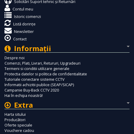
Solicitări Suport tehnic și Returnări
Contul meu
Istoric comenzi
Listă dorințe
Newsletter
Contact
Informaţii
Despre noi
Comenzi, Plati, Livrari, Retururi, Upgradeuri
Termeni si conditii utilizare generale
Protectia datelor si politica de confidentialitate
Tutoriale conectare sisteme CCTV
Informatii achizitii publice (SEAP/SICAP)
Campanie Buy-Back CCTV 2020
Hai în echipa noastră!
Extra
Harta sitului
Producători
Oferte speciale
Vouchere cadou