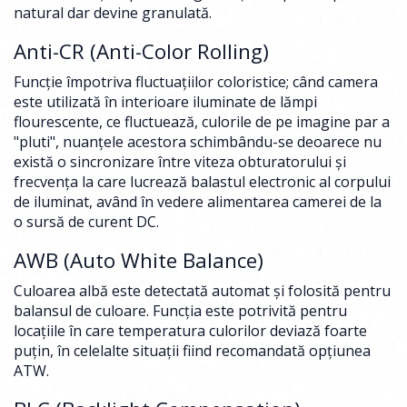
natural dar devine granulată.
Anti-CR (Anti-Color Rolling)
Funcţie împotriva fluctuaţiilor coloristice; când camera
este utilizată în interioare iluminate de lămpi
flourescente, ce fluctuează, culorile de pe imagine par a
"pluti", nuanţele acestora schimbându-se deoarece nu
există o sincronizare între viteza obturatorului şi
frecvenţa la care lucrează balastul electronic al corpului
de iluminat, având în vedere alimentarea camerei de la
o sursă de curent DC.
AWB (Auto White Balance)
Culoarea albă este detectată automat şi folosită pentru
balansul de culoare. Funcţia este potrivită pentru
locaţiile în care temperatura culorilor deviază foarte
puţin, în celelalte situaţii fiind recomandată opţiunea
ATW.