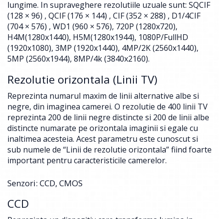
lungime. In supraveghere rezolutiile uzuale sunt: SQCIF
(128 × 96) , QCIF (176 × 144) , CIF (352 × 288) , D1/4CIF
(704 × 576) , WD1 (960 × 576), 720P (1280x720),
H4M(1280x1440), H5M(1280x1944), 1080P/FullHD
(1920x1080), 3MP (1920x1440), 4MP/2K (2560x1440),
5MP (2560x1944), 8MP/4k (3840x2160).
Rezolutie orizontala (Linii TV)
Reprezinta numarul maxim de linii alternative albe si
negre, din imaginea camerei. O rezolutie de 400 linii TV
reprezinta 200 de linii negre distincte si 200 de linii albe
distincte numarate pe orizontala imaginii si egale cu
inaltimea acesteia. Acest parametru este cunoscut si
sub numele de “Linii de rezolutie orizontala” fiind foarte
important pentru caracteristicile camerelor.
Senzori: CCD, CMOS
CCD