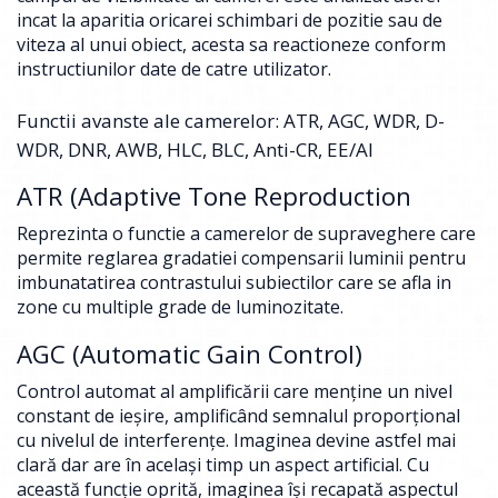
incat la aparitia oricarei schimbari de pozitie sau de
viteza al unui obiect, acesta sa reactioneze conform
instructiunilor date de catre utilizator.
Functii avanste ale camerelor: ATR, AGC, WDR, D-
WDR, DNR, AWB, HLC, BLC, Anti-CR, EE/AI
ATR (Adaptive Tone Reproduction
Reprezinta o functie a camerelor de supraveghere care
permite reglarea gradatiei compensarii luminii pentru
imbunatatirea contrastului subiectilor care se afla in
zone cu multiple grade de luminozitate.
AGC (Automatic Gain Control)
Control automat al amplificării care menţine un nivel
constant de ieşire, amplificând semnalul proporţional
cu nivelul de interferenţe. Imaginea devine astfel mai
clară dar are în acelaşi timp un aspect artificial. Cu
această funcţie oprită, imaginea îşi recapată aspectul