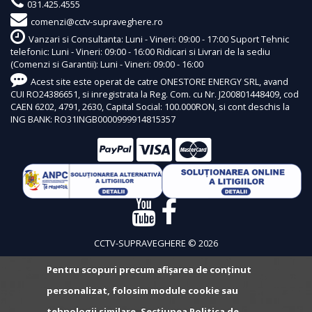
031.425.4555
comenzi@cctv-supraveghere.ro
Vanzari si Consultanta: Luni - Vineri: 09:00 - 17:00 Suport Tehnic
telefonic: Luni - Vineri: 09:00 - 16:00 Ridicari si Livrari de la sediu
(Comenzi si Garantii): Luni - Vineri: 09:00 - 16:00
Acest site este operat de catre ONESTORE ENERGY SRL, avand
CUI RO24386651, si inregistrata la Reg. Com. cu Nr. J200801448409, cod
CAEN 6202, 4791, 2630, Capital Social: 100.000RON, si cont deschis la
ING BANK: RO31INGB0000999914815357
CCTV-SUPRAVEGHERE © 2026
Pentru scopuri precum afișarea de conținut
personalizat, folosim module cookie sau
tehnologii similare. Secțiunea
Politica de