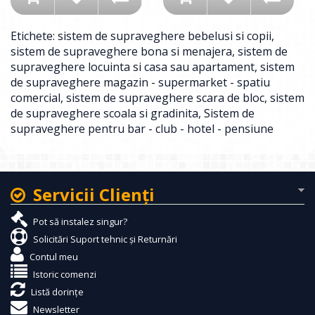
Etichete:
sistem de supraveghere bebelusi si copii
,
sistem de supraveghere bona si menajera
,
sistem de
supraveghere locuinta si casa sau apartament
,
sistem
de supraveghere magazin - supermarket - spatiu
comercial
,
sistem de supraveghere scara de bloc
,
sistem
de supraveghere scoala si gradinita
,
Sistem de
supraveghere pentru bar - club - hotel - pensiune
Servicii Clienţi
Pot să instalez singur?
Solicitări Suport tehnic și Returnări
Contul meu
Istoric comenzi
Listă dorințe
Newsletter