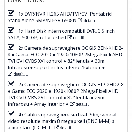
1x DVR/NVR H.265 AHD/TVI/CVI Pentabrid
Stand Alone 5MP/N ESR-6508N
detalii ...
1x Hard Disk intern compatibil DVR, 3.5 inch,
SATA, 500 GB, refurbished
detalii ...
2x Camera de supraveghere OOGIS BEN-XHD2-
8 ● Gama: ECO 2020 ● 1920x1080P 2MegaPixeli AHD
TVI CVI CVBS XVI control ● 82° lentila ● 30m
Infrarosu ● suport inclus Interior/Exterior ●
detalii ...
2x Camera de supraveghere OOGIS HIP-XHD2-8
● Gama: ECO 2020 ● 1920x1080P 2MegaPixeli AHD
TVI CVI CVBS XVI control ● 82° lentila ● 25m
Infrarosu ● Array Interior ●
detalii ...
4x Cablu supraveghere sertizat 20m, semnal
video rezolutie maxim 8 megapixeli (BNC M-M) si
alimentare (DC M-T)
detalii ...