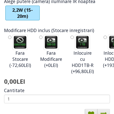
Alege putere (camera) iluminare IR noaptea
2,2W (15-
20m)
Modificare HDD inclus (Stocare inregistrari)
Fara
Fara
Inlocuire
Inloc
Stocare
Modificare
cu
HDD
(-72,60LEI)
(+0LEI)
HDD1TB-R
(+193
(+96,80LEI)
0,00LEI
Cantitate