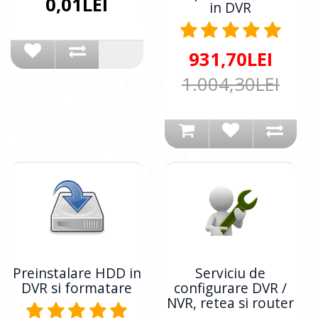
0,01LEI
in DVR
931,70LEI
1.004,30LEI
Preinstalare HDD in
Serviciu de
DVR si formatare
configurare DVR /
NVR, retea si router