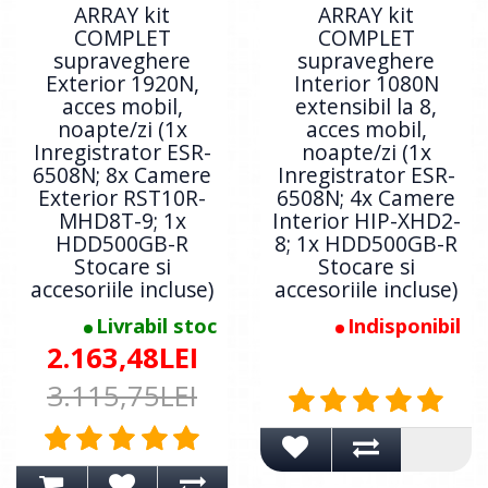
ARRAY kit
ARRAY kit
COMPLET
COMPLET
supraveghere
supraveghere
Exterior 1920N,
Interior 1080N
acces mobil,
extensibil la 8,
noapte/zi (1x
acces mobil,
Inregistrator ESR-
noapte/zi (1x
6508N; 8x Camere
Inregistrator ESR-
Exterior RST10R-
6508N; 4x Camere
MHD8T-9; 1x
Interior HIP-XHD2-
HDD500GB-R
8; 1x HDD500GB-R
Stocare si
Stocare si
accesoriile incluse)
accesoriile incluse)
Livrabil stoc
Indisponibil
2.163,48LEI
3.115,75LEI