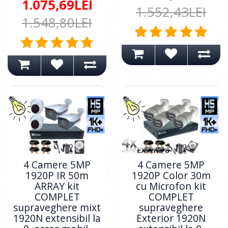
1.075,69LEI
1.552,43LEI
1.548,80LEI
4 Camere 5MP
4 Camere 5MP
1920P IR 50m
1920P Color 30m
ARRAY kit
cu Microfon kit
COMPLET
COMPLET
supraveghere mixt
supraveghere
1920N extensibil la
Exterior 1920N