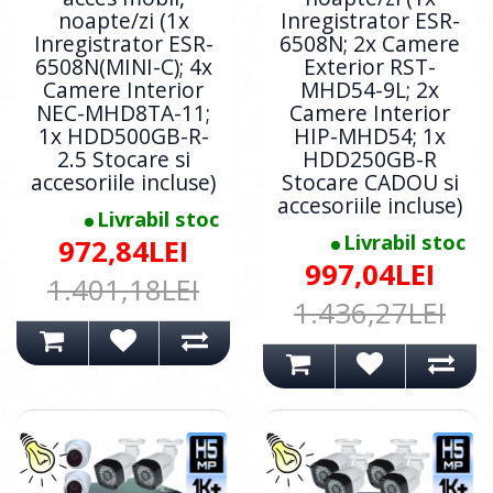
noapte/zi (1x
Inregistrator ESR-
Inregistrator ESR-
6508N; 2x Camere
6508N(MINI-C); 4x
Exterior RST-
Camere Interior
MHD54-9L; 2x
NEC-MHD8TA-11;
Camere Interior
1x HDD500GB-R-
HIP-MHD54; 1x
2.5 Stocare si
HDD250GB-R
accesoriile incluse)
Stocare CADOU si
accesoriile incluse)
Livrabil stoc
Livrabil stoc
972,84LEI
997,04LEI
1.401,18LEI
1.436,27LEI