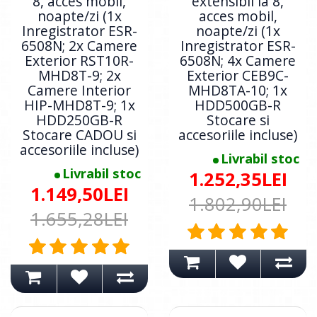
8, acces mobil,
extensibil la 8,
noapte/zi (1x
acces mobil,
Inregistrator ESR-
noapte/zi (1x
6508N; 2x Camere
Inregistrator ESR-
Exterior RST10R-
6508N; 4x Camere
MHD8T-9; 2x
Exterior CEB9C-
Camere Interior
MHD8TA-10; 1x
HIP-MHD8T-9; 1x
HDD500GB-R
HDD250GB-R
Stocare si
Stocare CADOU si
accesoriile incluse)
accesoriile incluse)
Livrabil stoc
Livrabil stoc
1.252,35LEI
1.149,50LEI
1.802,90LEI
1.655,28LEI