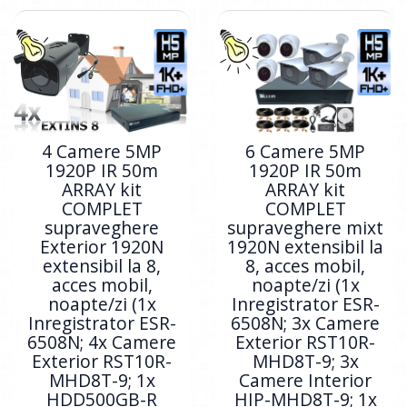
4 Camere 5MP
6 Camere 5MP
1920P IR 50m
1920P IR 50m
ARRAY kit
ARRAY kit
COMPLET
COMPLET
supraveghere
supraveghere mixt
Exterior 1920N
1920N extensibil la
extensibil la 8,
8, acces mobil,
acces mobil,
noapte/zi (1x
noapte/zi (1x
Inregistrator ESR-
Inregistrator ESR-
6508N; 3x Camere
6508N; 4x Camere
Exterior RST10R-
Exterior RST10R-
MHD8T-9; 3x
MHD8T-9; 1x
Camere Interior
HDD500GB-R
HIP-MHD8T-9; 1x