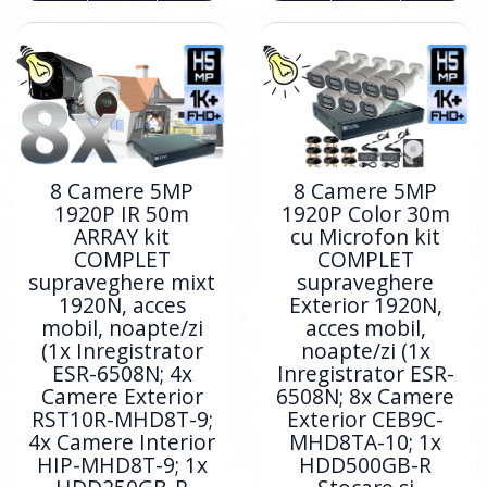
8 Camere 5MP
8 Camere 5MP
1920P IR 50m
1920P Color 30m
ARRAY kit
cu Microfon kit
COMPLET
COMPLET
supraveghere mixt
supraveghere
1920N, acces
Exterior 1920N,
mobil, noapte/zi
acces mobil,
(1x Inregistrator
noapte/zi (1x
ESR-6508N; 4x
Inregistrator ESR-
Camere Exterior
6508N; 8x Camere
RST10R-MHD8T-9;
Exterior CEB9C-
4x Camere Interior
MHD8TA-10; 1x
HIP-MHD8T-9; 1x
HDD500GB-R