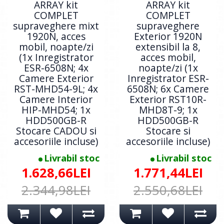
ARRAY kit
ARRAY kit
COMPLET
COMPLET
supraveghere mixt
supraveghere
1920N, acces
Exterior 1920N
mobil, noapte/zi
extensibil la 8,
(1x Inregistrator
acces mobil,
ESR-6508N; 4x
noapte/zi (1x
Camere Exterior
Inregistrator ESR-
RST-MHD54-9L; 4x
6508N; 6x Camere
Camere Interior
Exterior RST10R-
HIP-MHD54; 1x
MHD8T-9; 1x
HDD500GB-R
HDD500GB-R
Stocare CADOU si
Stocare si
accesoriile incluse)
accesoriile incluse)
Livrabil stoc
Livrabil stoc
1.628,66LEI
1.771,44LEI
2.344,98LEI
2.550,68LEI