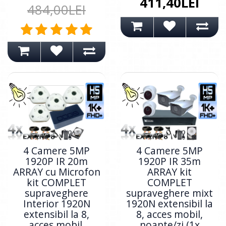
411,40LEI
484,00LEI
4 Camere 5MP
4 Camere 5MP
1920P IR 20m
1920P IR 35m
ARRAY cu Microfon
ARRAY kit
kit COMPLET
COMPLET
supraveghere
supraveghere mixt
Interior 1920N
1920N extensibil la
extensibil la 8,
8, acces mobil,
acces mobil,
noapte/zi (1x