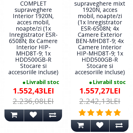
COMPLET
supraveghere mixt
supraveghere
1920N, acces
Interior 1920N,
mobil, noapte/zi
acces mobil,
(1x Inregistrator
noapte/zi (1x
ESR-6508N; 4x
Inregistrator ESR-
Camere Exterior
6508N; 8x Camere
BEN-MHD8T-9; 4x
Interior HIP-
Camere Interior
MHD8T-9; 1x
HIP-MHD8T-9; 1x
HDD500GB-R
HDD500GB-R
Stocare si
Stocare si
accesoriile incluse)
accesoriile incluse)
Livrabil stoc
Livrabil stoc
1.552,43LEI
1.557,27LEI
2.236,08LEI
2.242,13LEI