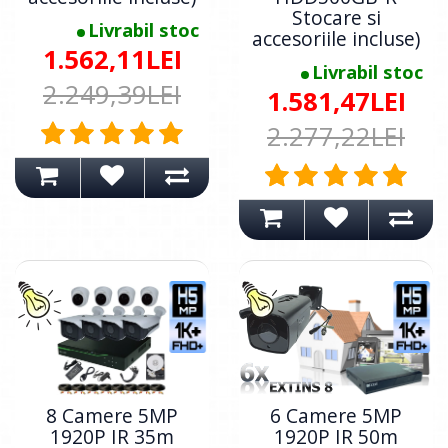
Stocare si
Livrabil stoc
accesoriile incluse)
1.562,11LEI
Livrabil stoc
2.249,39LEI
1.581,47LEI
2.277,22LEI
8 Camere 5MP
6 Camere 5MP
1920P IR 35m
1920P IR 50m