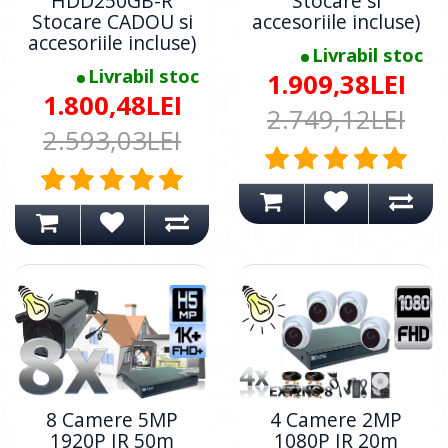
HDD250GB-R
Stocare si
Stocare CADOU si
accesoriile incluse)
accesoriile incluse)
Livrabil stoc
Livrabil stoc
1.909,38LEI
1.800,48LEI
2.749,12LEI
2.593,03LEI
8 Camere 5MP
4 Camere 2MP
1920P IR 50m
1080P IR 20m