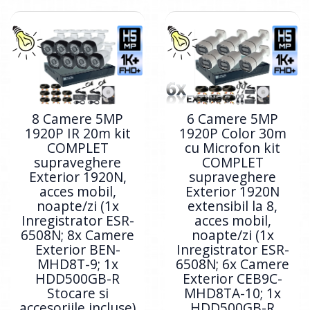
8 Camere 5MP
6 Camere 5MP
1920P IR 20m kit
1920P Color 30m
COMPLET
cu Microfon kit
supraveghere
COMPLET
Exterior 1920N,
supraveghere
acces mobil,
Exterior 1920N
noapte/zi (1x
extensibil la 8,
Inregistrator ESR-
acces mobil,
6508N; 8x Camere
noapte/zi (1x
Exterior BEN-
Inregistrator ESR-
MHD8T-9; 1x
6508N; 6x Camere
HDD500GB-R
Exterior CEB9C-
Stocare si
MHD8TA-10; 1x
accesoriile incluse)
HDD500GB-R