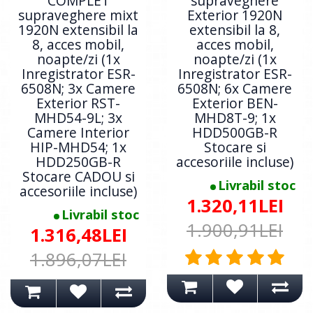
COMPLET
supraveghere
supraveghere mixt
Exterior 1920N
1920N extensibil la
extensibil la 8,
8, acces mobil,
acces mobil,
noapte/zi (1x
noapte/zi (1x
Inregistrator ESR-
Inregistrator ESR-
6508N; 3x Camere
6508N; 6x Camere
Exterior RST-
Exterior BEN-
MHD54-9L; 3x
MHD8T-9; 1x
Camere Interior
HDD500GB-R
HIP-MHD54; 1x
Stocare si
HDD250GB-R
accesoriile incluse)
Stocare CADOU si
Livrabil stoc
accesoriile incluse)
1.320,11LEI
Livrabil stoc
1.900,91LEI
1.316,48LEI
1.896,07LEI