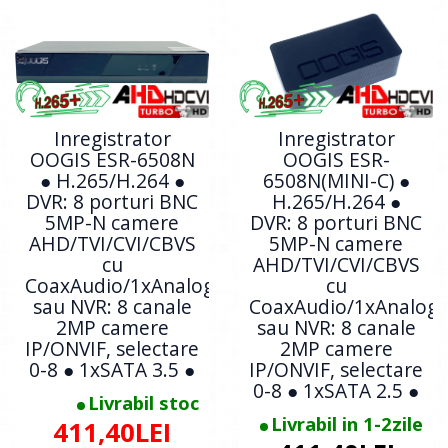
Inregistrator
Inregistrator
OOGIS ESR-6508N
OOGIS ESR-
● H.265/H.264 ●
6508N(MINI-C) ●
DVR: 8 porturi BNC
H.265/H.264 ●
5MP-N camere
DVR: 8 porturi BNC
AHD/TVI/CVI/CBVS
5MP-N camere
cu
AHD/TVI/CVI/CBVS
CoaxAudio/1xAnalogic
cu
sau NVR: 8 canale
CoaxAudio/1xAnalogi
2MP camere
sau NVR: 8 canale
IP/ONVIF, selectare
2MP camere
0-8 ● 1xSATA 3.5 ●
IP/ONVIF, selectare
0-8 ● 1xSATA 2.5 ●
Livrabil stoc
Livrabil in 1-2zile
411,40LEI