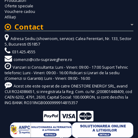
Producători
Oferte speciale
Vouchere cadou
Afiliaţi
Contact
Adresa Sediu (showroom, service): Calea Ferentari, Nr. 133, Sector
5, Bucuresti 051857
031.425.4555
comenzi@cctv-supraveghere.ro
Vanzari si Consultanta: Luni - Vineri: 09:00 - 17:00 Suport Tehnic
telefonic: Luni - Vineri: 09:00 - 16:00 Ridicari si Livrari de la sediu
(Comenzi si Garantii): Luni - Vineri: 09:00 - 16:00
Acest site este operat de catre ONESTORE ENERGY SRL, avand
CUI RO24386651, si inregistrata la Reg. Com. cu Nr. J200801448409, cod
CAEN 6202, 4791, 2630, Capital Social: 100.000RON, si cont deschis la
ING BANK: RO31INGB0000999914815357