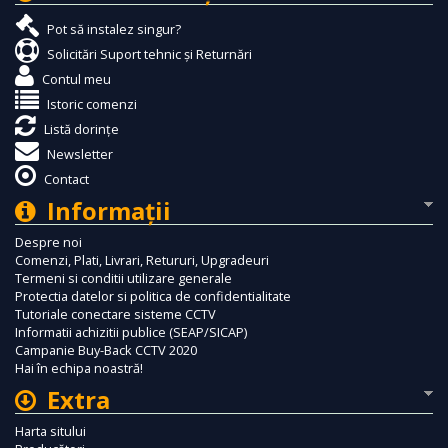
Pot să instalez singur?
Solicitări Suport tehnic și Returnări
Contul meu
Istoric comenzi
Listă dorințe
Newsletter
Contact
Informaţii
Despre noi
Comenzi, Plati, Livrari, Retururi, Upgradeuri
Termeni si conditii utilizare generale
Protectia datelor si politica de confidentialitate
Tutoriale conectare sisteme CCTV
Informatii achizitii publice (SEAP/SICAP)
Campanie Buy-Back CCTV 2020
Hai în echipa noastră!
Extra
Harta sitului