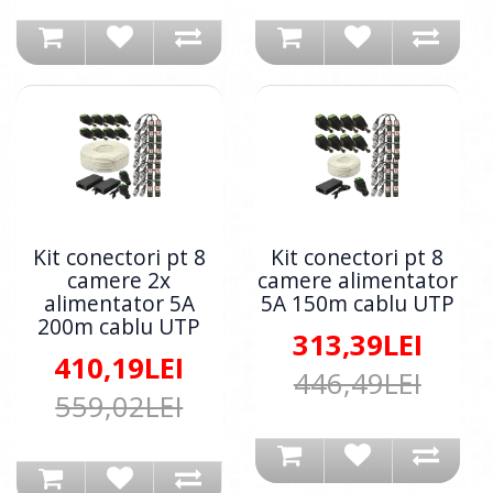
Kit conectori pt 8
Kit conectori pt 8
camere 2x
camere alimentator
alimentator 5A
5A 150m cablu UTP
200m cablu UTP
313,39LEI
410,19LEI
446,49LEI
559,02LEI