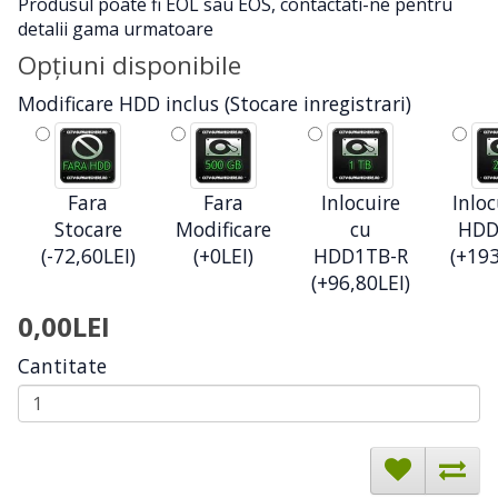
Produsul poate fi EOL sau EOS, contactati-ne pentru
detalii gama urmatoare
Opţiuni disponibile
Modificare HDD inclus (Stocare inregistrari)
Fara
Fara
Inlocuire
Inloc
Stocare
Modificare
cu
HDD
(-72,60LEI)
(+0LEI)
HDD1TB-R
(+193
(+96,80LEI)
0,00LEI
Cantitate