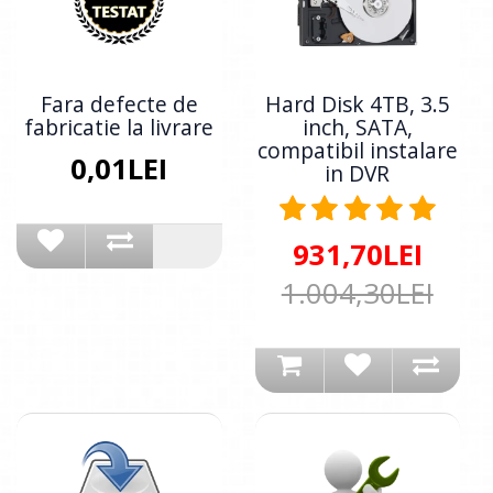
Fara defecte de
Hard Disk 4TB, 3.5
fabricatie la livrare
inch, SATA,
compatibil instalare
0,01LEI
in DVR
931,70LEI
1.004,30LEI