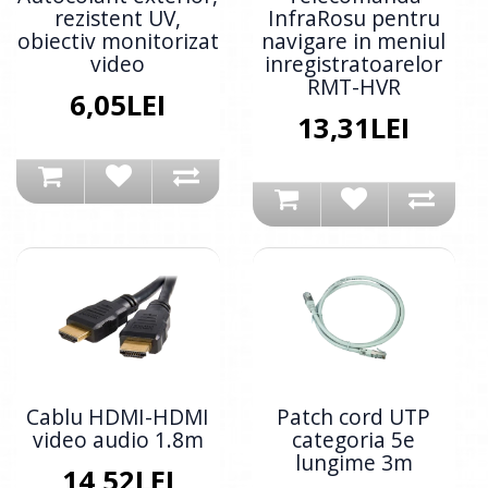
rezistent UV,
InfraRosu pentru
obiectiv monitorizat
navigare in meniul
video
inregistratoarelor
RMT-HVR
6,05LEI
13,31LEI
Cablu HDMI-HDMI
Patch cord UTP
video audio 1.8m
categoria 5e
lungime 3m
14,52LEI