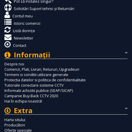
Pot să instalez singur?
Solicitări Suport tehnic și Returnări
Contul meu
Istoric comenzi
Listă dorințe
Newsletter
Contact
Informaţii
Despre noi
Comenzi, Plati, Livrari, Retururi, Upgradeuri
Termeni si conditii utilizare generale
Protectia datelor si politica de confidentialitate
Tutoriale conectare sisteme CCTV
Informatii achizitii publice (SEAP/SICAP)
Campanie Buy-Back CCTV 2020
Hai în echipa noastră!
Extra
Harta sitului
Producători
Oferte speciale