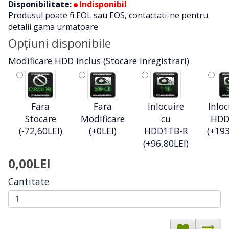
Disponibilitate:
Indisponibil
Produsul poate fi EOL sau EOS, contactati-ne pentru
detalii gama urmatoare
Opţiuni disponibile
Modificare HDD inclus (Stocare inregistrari)
Fara
Fara
Inlocuire
Inloc
Stocare
Modificare
cu
HDD
(-72,60LEI)
(+0LEI)
HDD1TB-R
(+193
(+96,80LEI)
0,00LEI
Cantitate