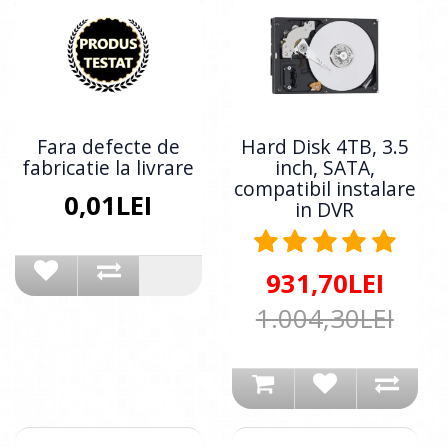
Fara defecte de
Hard Disk 4TB, 3.5
fabricatie la livrare
inch, SATA,
compatibil instalare
0,01LEI
in DVR
931,70LEI
1.004,30LEI