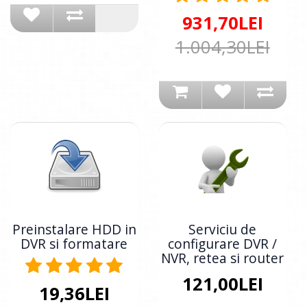
931,70LEI
1.004,30LEI
Preinstalare HDD in
Serviciu de
DVR si formatare
configurare DVR /
NVR, retea si router
121,00LEI
19,36LEI