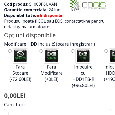
Cod produs:
S1080P6UVAN
Garantie comerciala:
24 luni
Disponibilitate:
Indisponibil
Produsul poate fi EOL sau EOS, contactati-ne pentru
detalii gama urmatoare
Opţiuni disponibile
Modificare HDD inclus (Stocare inregistrari)
Fara
Fara
Inlocuire
Inloc
Stocare
Modificare
cu
HDD
(-72,60LEI)
(+0LEI)
HDD1TB-R
(+193
(+96,80LEI)
0,00LEI
Cantitate