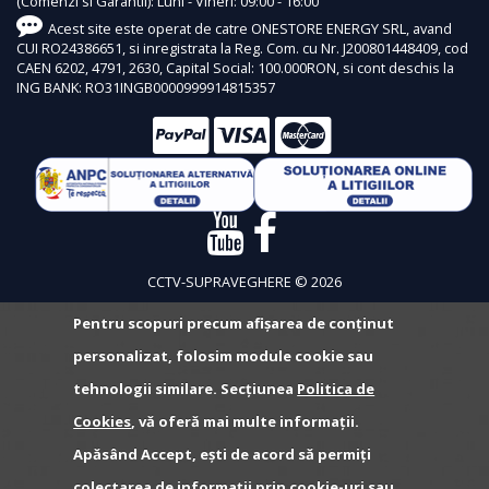
(Comenzi si Garantii): Luni - Vineri: 09:00 - 16:00
Acest site este operat de catre ONESTORE ENERGY SRL, avand
CUI RO24386651, si inregistrata la Reg. Com. cu Nr. J200801448409, cod
CAEN 6202, 4791, 2630, Capital Social: 100.000RON, si cont deschis la
ING BANK: RO31INGB0000999914815357
CCTV-SUPRAVEGHERE © 2026
Pentru scopuri precum afișarea de conținut
personalizat, folosim module cookie sau
tehnologii similare. Secțiunea
Politica de
Cookies
, vă oferă mai multe informații.
Apăsând Accept, ești de acord să permiți
colectarea de informații prin cookie-uri sau