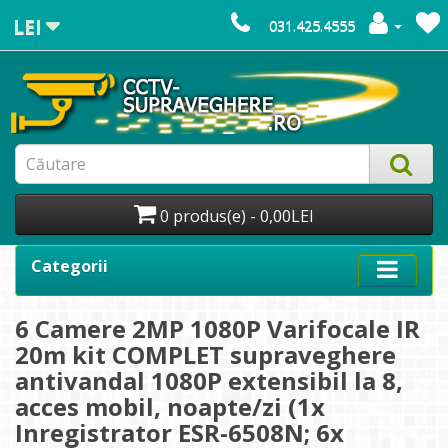
LEI
031.425.4555
0 produs(e) - 0,00LEI
Categorii
6 Camere 2MP 1080P Varifocale IR
20m kit COMPLET supraveghere
antivandal 1080P extensibil la 8,
acces mobil, noapte/zi (1x
Inregistrator ESR-6508N; 6x