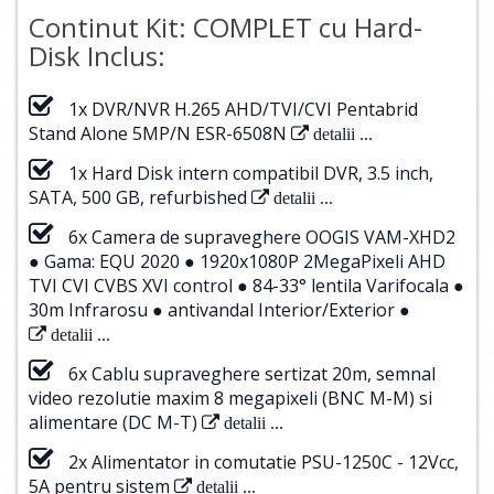
Continut Kit: COMPLET cu Hard-
Disk Inclus:
1x DVR/NVR H.265 AHD/TVI/CVI Pentabrid
Stand Alone 5MP/N ESR-6508N
detalii ...
1x Hard Disk intern compatibil DVR, 3.5 inch,
SATA, 500 GB, refurbished
detalii ...
6x Camera de supraveghere OOGIS VAM-XHD2
● Gama: EQU 2020 ● 1920x1080P 2MegaPixeli AHD
TVI CVI CVBS XVI control ● 84-33° lentila Varifocala ●
30m Infrarosu ● antivandal Interior/Exterior ●
detalii ...
6x Cablu supraveghere sertizat 20m, semnal
video rezolutie maxim 8 megapixeli (BNC M-M) si
alimentare (DC M-T)
detalii ...
2x Alimentator in comutatie PSU-1250C - 12Vcc,
5A pentru sistem
detalii ...