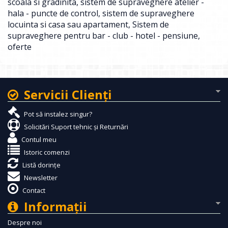
scoala si gradinita
,
sistem de supraveghere atelier -
hala - puncte de control
,
sistem de supraveghere
locuinta si casa sau apartament
,
Sistem de
supraveghere pentru bar - club - hotel - pensiune
,
oferte
Servicii Clienţi
Pot să instalez singur?
Solicitări Suport tehnic și Returnări
Contul meu
Istoric comenzi
Listă dorințe
Newsletter
Contact
Informaţii
Despre noi