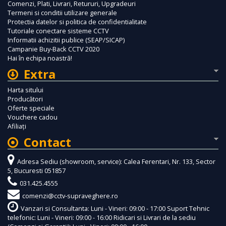
Comenzi, Plati, Livrari, Retururi, Upgradeuri
Termeni si conditii utilizare generale
Protectia datelor si politica de confidentialitate
Tutoriale conectare sisteme CCTV
Informatii achizitii publice (SEAP/SICAP)
Campanie Buy-Back CCTV 2020
Hai în echipa noastră!
Extra
Harta sitului
Producători
Oferte speciale
Vouchere cadou
Afiliaţi
Contact
Adresa Sediu (showroom, service): Calea Ferentari, Nr. 133, Sector
5, Bucuresti 051857
031.425.4555
comenzi@cctv-supraveghere.ro
Vanzari si Consultanta: Luni - Vineri: 09:00 - 17:00 Suport Tehnic
telefonic: Luni - Vineri: 09:00 - 16:00 Ridicari si Livrari de la sediu