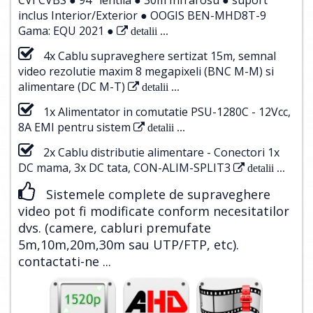
inclus Interior/Exterior ● OOGIS BEN-MHD8T-9
Gama: EQU 2021 ●
detalii ...
4x Cablu supraveghere sertizat 15m, semnal
video rezolutie maxim 8 megapixeli (BNC M-M) si
alimentare (DC M-T)
detalii ...
1x Alimentator in comutatie PSU-1280C - 12Vcc,
8A EMI pentru sistem
detalii ...
2x Cablu distributie alimentare - Conectori 1x
DC mama, 3x DC tata, CON-ALIM-SPLIT3
detalii ...
Sistemele complete de supraveghere
video pot fi modificate conform necesitatilor
dvs. (camere, cabluri premufate
5m,10m,20m,30m sau UTP/FTP, etc).
contactati-ne ...