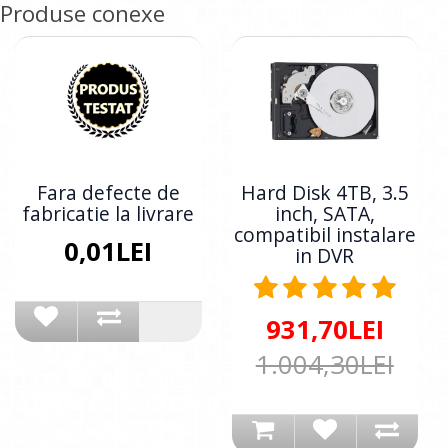
Produse conexe
Fara defecte de
Hard Disk 4TB, 3.5
fabricatie la livrare
inch, SATA,
compatibil instalare
0,01LEI
in DVR
931,70LEI
1.004,30LEI