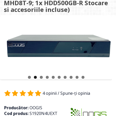
MHD8T-9; 1x HDD500GB-R Stocare
si accesoriile incluse)
4 opinii
/
Spune-ţi opinia
Producător:
OOGIS
Cod produs:
S1920N4UEXT