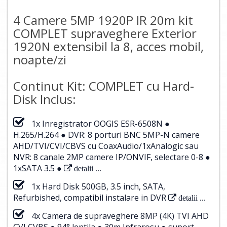
4 Camere 5MP 1920P IR 20m kit
COMPLET supraveghere Exterior
1920N extensibil la 8, acces mobil,
noapte/zi
Continut Kit: COMPLET cu Hard-
Disk Inclus:
1x Inregistrator OOGIS ESR-6508N ●
H.265/H.264 ● DVR: 8 porturi BNC 5MP-N camere
AHD/TVI/CVI/CBVS cu CoaxAudio/1xAnalogic sau
NVR: 8 canale 2MP camere IP/ONVIF, selectare 0-8 ●
1xSATA 3.5 ●
detalii ...
1x Hard Disk 500GB, 3.5 inch, SATA,
Refurbished, compatibil instalare in DVR
detalii ...
4x Camera de supraveghere 8MP (4K) TVI AHD
CVI CVBS ● 94° lentila ● 30m Infrarosu ● suport