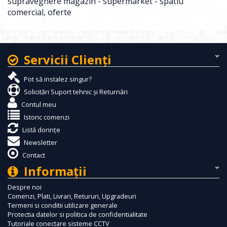
supraveghere magazin - supermarket - spatiu
comercial
,
oferte
Servicii Clienţi
Pot să instalez singur?
Solicitări Suport tehnic și Returnări
Contul meu
Istoric comenzi
Listă dorințe
Newsletter
Contact
Informaţii
Despre noi
Comenzi, Plati, Livrari, Retururi, Upgradeuri
Termeni si conditii utilizare generale
Protectia datelor si politica de confidentialitate
Tutoriale conectare sisteme CCTV