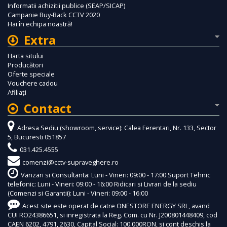
Informatii achizitii publice (SEAP/SICAP)
Campanie Buy-Back CCTV 2020
Hai în echipa noastră!
Extra
Harta sitului
Producători
Oferte speciale
Vouchere cadou
Afiliaţi
Contact
Adresa Sediu (showroom, service): Calea Ferentari, Nr. 133, Sector
5, Bucuresti 051857
031.425.4555
comenzi@cctv-supraveghere.ro
Vanzari si Consultanta: Luni - Vineri: 09:00 - 17:00 Suport Tehnic
telefonic: Luni - Vineri: 09:00 - 16:00 Ridicari si Livrari de la sediu
(Comenzi si Garantii): Luni - Vineri: 09:00 - 16:00
Acest site este operat de catre ONESTORE ENERGY SRL, avand
CUI RO24386651, si inregistrata la Reg. Com. cu Nr. J200801448409, cod
CAEN 6202, 4791, 2630, Capital Social: 100.000RON, si cont deschis la