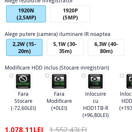
Alege rezolutie inregistrator
1920N
1920P
(2,5MP)
(5MP)
Alege putere (camera) iluminare IR noaptea
2,2W (15-
5,1W (30-
6,3W (40-
20m)
35m)
80m)
Modificare HDD inclus (Stocare inregistrari)
Fara
Fara
Inlocuire
Inloc
Stocare
Modificare
cu
HDD
(-72,60LEI)
(+0LEI)
HDD1TB-R
(+193
(+96,80LEI)
1.078,11LEI
1.552,43LEI