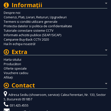
Informaţii
Despre noi
Comenzi, Plati, Livrari, Retururi, Upgradeuri
Termeni si conditii utilizare generale
Protectia datelor si politica de confidentialitate
Tutoriale conectare sisteme CCTV
Informatii achizitii publice (SEAP/SICAP)
Campanie Buy-Back CCTV 2020
Hai în echipa noastră!
Extra
Harta sitului
Producători
Oferte speciale
Vouchere cadou
Afiliaţi
Contact
Adresa Sediu (showroom, service): Calea Ferentari, Nr. 133, Sector
5, Bucuresti 051857
031.425.4555