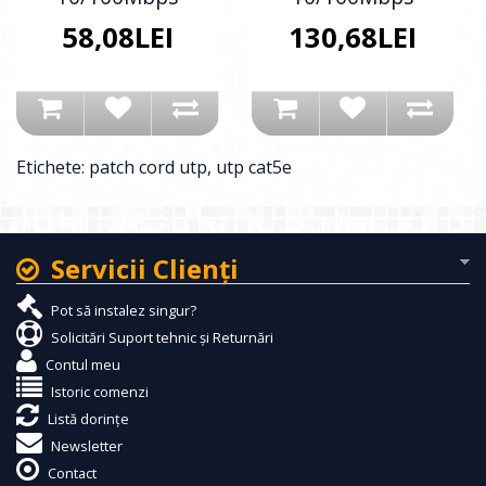
58,08LEI
130,68LEI
Etichete:
patch cord utp
,
utp cat5e
Servicii Clienţi
Pot să instalez singur?
Solicitări Suport tehnic și Returnări
Contul meu
Istoric comenzi
Listă dorințe
Newsletter
Contact