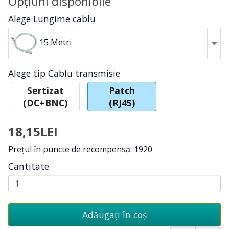
Opţiuni disponibile
Alege Lungime cablu
15 Metri
Alege tip Cablu transmisie
Sertizat
Patch
(DC+BNC)
(RJ45)
18,15LEI
Preţul în puncte de recompensă: 1920
Cantitate
Adăugați în coş