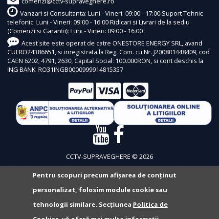
comenzi@cctv-supraveghere.ro
Vanzari si Consultanta: Luni - Vineri: 09:00 - 17:00 Suport Tehnic
telefonic: Luni - Vineri: 09:00 - 16:00 Ridicari si Livrari de la sediu
(Comenzi si Garantii): Luni - Vineri: 09:00 - 16:00
Acest site este operat de catre ONESTORE ENERGY SRL, avand
CUI RO24386651, si inregistrata la Reg. Com. cu Nr. J200801448409, cod
CAEN 6202, 4791, 2630, Capital Social: 100.000RON, si cont deschis la
ING BANK: RO31INGB0000999914815357
CCTV-SUPRAVEGHERE © 2026
Pentru scopuri precum afișarea de conținut
personalizat, folosim module cookie sau
tehnologii similare. Secțiunea
Politica de