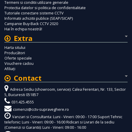
Termeni si conditii utilizare generale
Protectia datelor si politica de confidentialitate
Tutoriale conectare sisteme CCTV
Informatii achizitii publice (SEAP/SICAP)
Campanie Buy-Back CCTV 2020
Hai în echipa noastră!
Extra
Harta sitului
Producători
Oferte speciale
Vouchere cadou
Afiliaţi
Contact
Adresa Sediu (showroom, service): Calea Ferentari, Nr. 133, Sector
5, Bucuresti 051857
031.425.4555
comenzi@cctv-supraveghere.ro
Vanzari si Consultanta: Luni - Vineri: 09:00 - 17:00 Suport Tehnic
telefonic: Luni - Vineri: 09:00 - 16:00 Ridicari si Livrari de la sediu
(Comenzi si Garantii): Luni - Vineri: 09:00 - 16:00