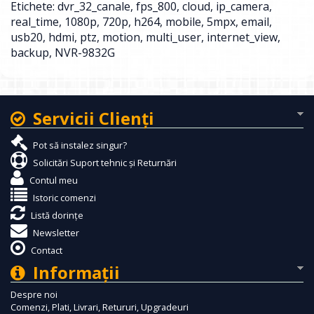
Etichete:
dvr_32_canale
,
fps_800
,
cloud
,
ip_camera
,
real_time
,
1080p
,
720p
,
h264
,
mobile
,
5mpx
,
email
,
usb20
,
hdmi
,
ptz
,
motion
,
multi_user
,
internet_view
,
backup
,
NVR-9832G
Servicii Clienţi
Pot să instalez singur?
Solicitări Suport tehnic și Returnări
Contul meu
Istoric comenzi
Listă dorințe
Newsletter
Contact
Informaţii
Despre noi
Comenzi, Plati, Livrari, Retururi, Upgradeuri