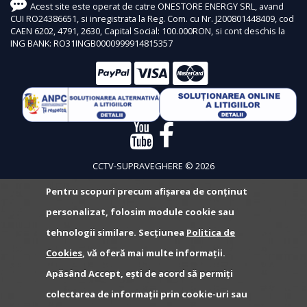
Acest site este operat de catre ONESTORE ENERGY SRL, avand
CUI RO24386651, si inregistrata la Reg. Com. cu Nr. J200801448409, cod
CAEN 6202, 4791, 2630, Capital Social: 100.000RON, si cont deschis la
ING BANK: RO31INGB0000999914815357
CCTV-SUPRAVEGHERE © 2026
Pentru scopuri precum afișarea de conținut
personalizat, folosim module cookie sau
tehnologii similare. Secțiunea
Politica de
Cookies
, vă oferă mai multe informații.
Apăsând Accept, ești de acord să permiți
colectarea de informații prin cookie-uri sau