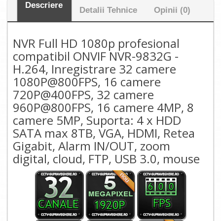
Descriere
Detalii Tehnice
Opinii (0)
NVR Full HD 1080p profesional
compatibil ONVIF NVR-9832G -
H.264, Inregistrare 32 camere
1080P@800FPS, 16 camere
720P@400FPS, 32 camere
960P@800FPS, 16 camere 4MP, 8
camere 5MP, Suporta: 4 x HDD
SATA max 8TB, VGA, HDMI, Retea
Gigabit, Alarm IN/OUT, zoom
digital, cloud, FTP, USB 3.0, mouse