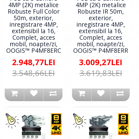
4MP (2K) metalice
4MP (2K) metalice
Robuste Full Color
Robuste IR 50m,
50m, exterior,
exterior,
inregistrare 4MP,
inregistrare 4MP,
extensibil la 16,
extensibil la 16,
Complet, acces
Complet, acces
mobil, noapte/zi,
mobil, noapte/zi,
OOGIS™ P4MF8ERC
OOGIS™ P4MF8ERR
2.948,77LEI
3.009,27LEI
3.548,66LEI
3.619,83LEI