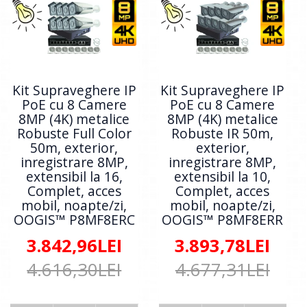
Kit Supraveghere IP
Kit Supraveghere IP
PoE cu 8 Camere
PoE cu 8 Camere
8MP (4K) metalice
8MP (4K) metalice
Robuste Full Color
Robuste IR 50m,
50m, exterior,
exterior,
inregistrare 8MP,
inregistrare 8MP,
extensibil la 16,
extensibil la 10,
Complet, acces
Complet, acces
mobil, noapte/zi,
mobil, noapte/zi,
OOGIS™ P8MF8ERC
OOGIS™ P8MF8ERR
3.842,96LEI
3.893,78LEI
4.616,30LEI
4.677,31LEI