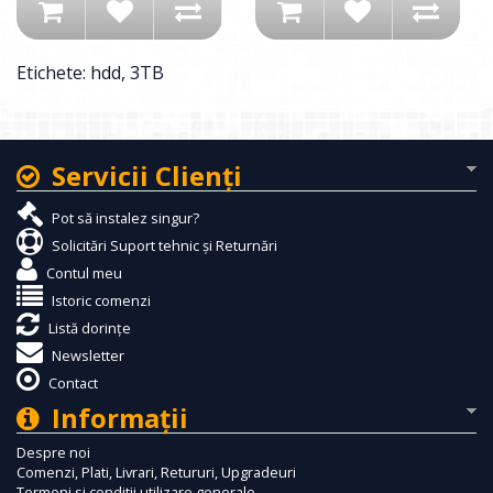
Etichete:
hdd
,
3TB
Servicii Clienţi
Pot să instalez singur?
Solicitări Suport tehnic și Returnări
Contul meu
Istoric comenzi
Listă dorințe
Newsletter
Contact
Informaţii
Despre noi
Comenzi, Plati, Livrari, Retururi, Upgradeuri
Termeni si conditii utilizare generale