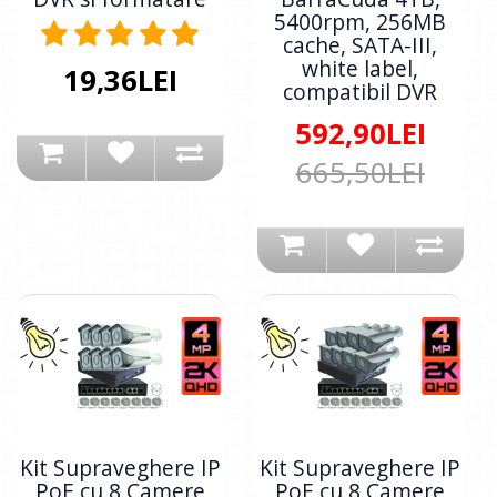
5400rpm, 256MB
cache, SATA-III,
white label,
19,36LEI
compatibil DVR
592,90LEI
665,50LEI
Kit Supraveghere IP
Kit Supraveghere IP
PoE cu 8 Camere
PoE cu 8 Camere