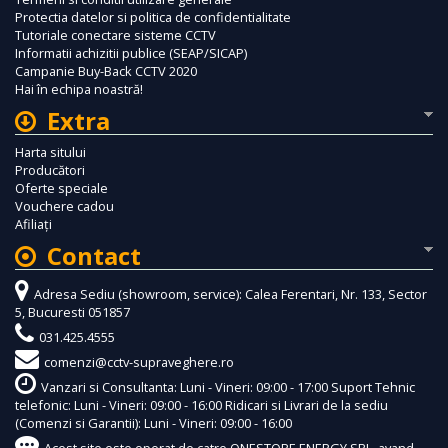
Protectia datelor si politica de confidentialitate
Tutoriale conectare sisteme CCTV
Informatii achizitii publice (SEAP/SICAP)
Campanie Buy-Back CCTV 2020
Hai în echipa noastră!
Extra
Harta sitului
Producători
Oferte speciale
Vouchere cadou
Afiliaţi
Contact
Adresa Sediu (showroom, service): Calea Ferentari, Nr. 133, Sector
5, Bucuresti 051857
031.425.4555
comenzi@cctv-supraveghere.ro
Vanzari si Consultanta: Luni - Vineri: 09:00 - 17:00 Suport Tehnic
telefonic: Luni - Vineri: 09:00 - 16:00 Ridicari si Livrari de la sediu
(Comenzi si Garantii): Luni - Vineri: 09:00 - 16:00
Acest site este operat de catre ONESTORE ENERGY SRL, avand