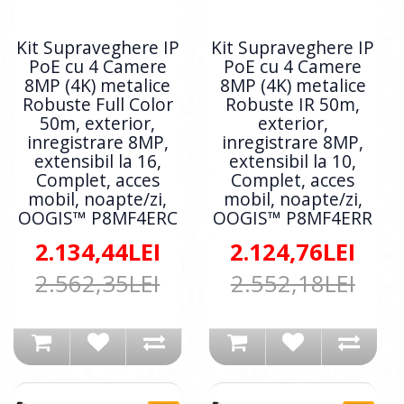
Kit Supraveghere IP
Kit Supraveghere IP
PoE cu 4 Camere
PoE cu 4 Camere
8MP (4K) metalice
8MP (4K) metalice
Robuste Full Color
Robuste IR 50m,
50m, exterior,
exterior,
inregistrare 8MP,
inregistrare 8MP,
extensibil la 16,
extensibil la 10,
Complet, acces
Complet, acces
mobil, noapte/zi,
mobil, noapte/zi,
OOGIS™ P8MF4ERC
OOGIS™ P8MF4ERR
2.134,44LEI
2.124,76LEI
2.562,35LEI
2.552,18LEI