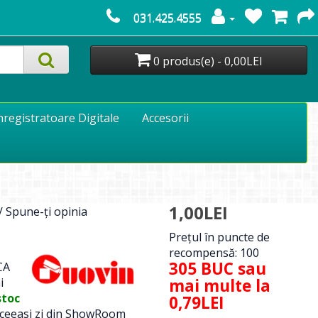
031.425.4555
0 produs(e) - 0,00LEI
nregistratoare Digitale
Accesorii
1,00LEI
/
Spune-ţi opinia
Preţul în puncte de
recompensă: 100
305 BUC sau
CA
i
mai multe la
stoc
0,79LEI
 aceeasi zi din ShowRoom