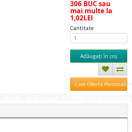
306 BUC sau
mai multe la
1,02LEI
Cantitate
Adăugați în coş
Cere Ofertă Personaliz