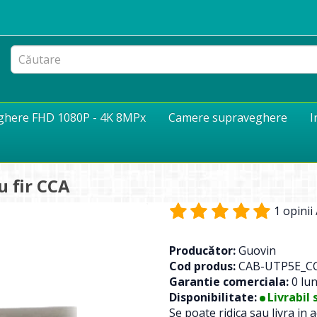
eghere FHD 1080P - 4K 8MPx
Camere supraveghere
I
u fir CCA
1 opinii
Producător:
Guovin
Cod produs:
CAB-UTP5E_C
Garantie comerciala:
0 lun
Disponibilitate:
Livrabil 
Se poate ridica sau livra in