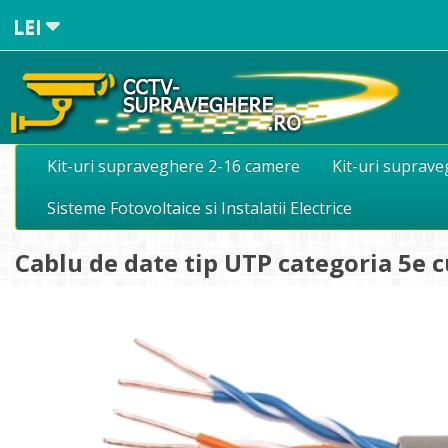
LEI
Kit-uri supraveghere 2-16 camere
Kit-uri suprav
Sisteme Fotovoltaice si Instalatii Electrice
Cablu de date tip UTP categoria 5e c