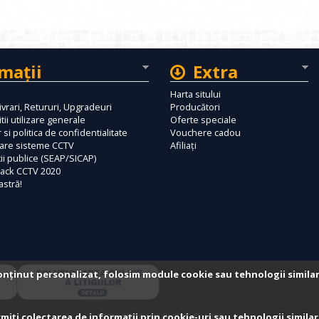
maţii
Extra
Harta sitului
ivrari, Retururi, Upgradeuri
Producători
tii utilizare generale
Oferte speciale
 si politica de confidentialitate
Vouchere cadou
tare sisteme CCTV
Afiliaţi
tii publice (SEAP/SICAP)
ack CCTV 2020
astră!
onținut personalizat, folosim module cookie sau tehnologii simila
iți colectarea de informații prin cookie-uri sau tehnologii similar
CCTV-SUPRAVEGHERE © 2026