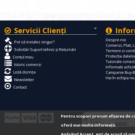
Servicii Clienţi
Infor
Despre noi
Pot să instalez singur?
Comenzi, Plati, L
Solicitări Suport tehnic și Returnări
Termeni si condi
Protectia datelor
Contul meu
Tutoriale conec
Istoric comenzi
Informatii achizi
Listă dorințe
Campanie Buy-B
Hai în echipa no
Newsletter
Contact
Pentru scopuri precum afișarea de c
oferă mai multe informații.
Apăsând Accept, ești de acord să perm