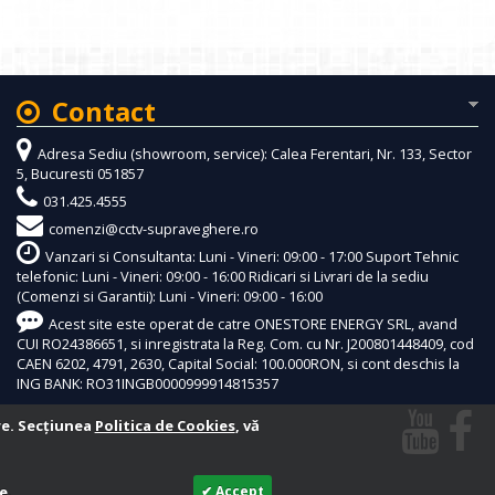
Contact
Adresa Sediu (showroom, service): Calea Ferentari, Nr. 133, Sector
5, Bucuresti 051857
031.425.4555
comenzi@cctv-supraveghere.ro
Vanzari si Consultanta: Luni - Vineri: 09:00 - 17:00 Suport Tehnic
telefonic: Luni - Vineri: 09:00 - 16:00 Ridicari si Livrari de la sediu
(Comenzi si Garantii): Luni - Vineri: 09:00 - 16:00
Acest site este operat de catre ONESTORE ENERGY SRL, avand
CUI RO24386651, si inregistrata la Reg. Com. cu Nr. J200801448409, cod
CAEN 6202, 4791, 2630, Capital Social: 100.000RON, si cont deschis la
ING BANK: RO31INGB0000999914815357
re. Secțiunea
Politica de Cookies
, vă
e.
✔ Accept