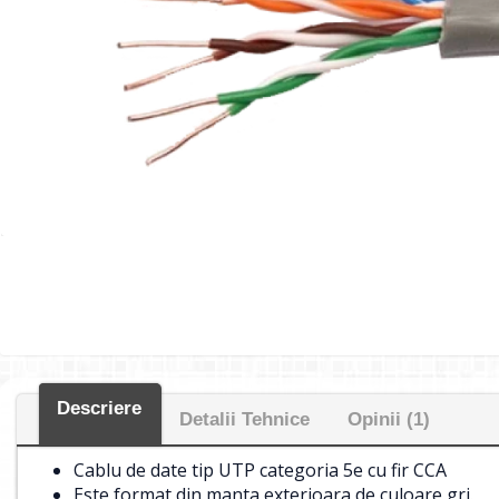
Descriere
Detalii Tehnice
Opinii (1)
Cablu de date tip UTP categoria 5e cu fir CCA
Este format din manta exterioara de culoare gri.