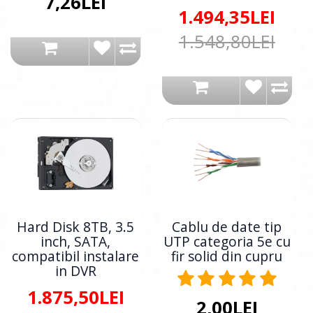
7,26LEI
1.494,35LEI
1.548,80LEI
Hard Disk 8TB, 3.5
Cablu de date tip
inch, SATA,
UTP categoria 5e cu
compatibil instalare
fir solid din cupru
in DVR
1.875,50LEI
2,00LEI