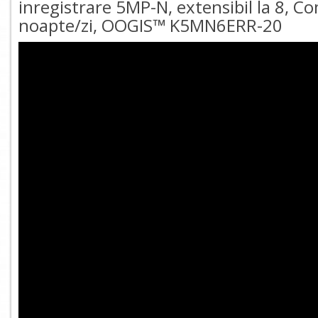
inregistrare 5MP-N, extensibil la 8, 
noapte/zi, OOGIS™ K5MN6ERR-20