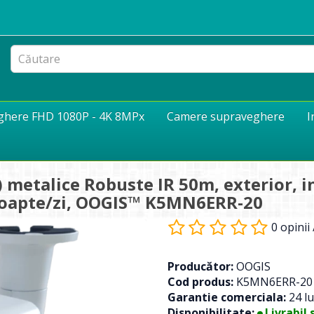
eghere FHD 1080P - 4K 8MPx
Camere supraveghere
I
metalice Robuste IR 50m, exterior, in
noapte/zi, OOGIS™ K5MN6ERR-20
0 opinii
Producător:
OOGIS
Cod produs:
K5MN6ERR-20
Garantie comerciala:
24 lu
Disponibilitate:
Livrabil 