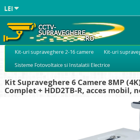
LEI
Kit-uri supraveghere 2-16 camere
Kit-uri suprav
Sisteme Fotovoltaice si Instalatii Electrice
Kit Supraveghere 6 Camere 8MP (4K) 
Complet + HDD2TB-R, acces mobil, 