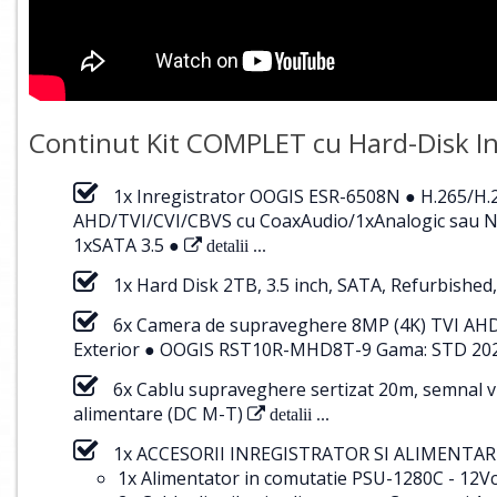
Continut Kit COMPLET cu Hard-Disk In
1x Inregistrator OOGIS ESR-6508N ● H.265/H.
AHD/TVI/CVI/CBVS cu CoaxAudio/1xAnalogic sau NV
1xSATA 3.5 ●
detalii ...
1x Hard Disk 2TB, 3.5 inch, SATA, Refurbished,
6x Camera de supraveghere 8MP (4K) TVI AHD C
Exterior ● OOGIS RST10R-MHD8T-9 Gama: STD 20
6x Cablu supraveghere sertizat 20m, semnal v
alimentare (DC M-T)
detalii ...
1x ACCESORII INREGISTRATOR SI ALIMENTARE
1x Alimentator in comutatie PSU-1280C - 12Vc