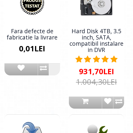
Fara defecte de
Hard Disk 4TB, 3.5
fabricatie la livrare
inch, SATA,
compatibil instalare
0,01LEI
in DVR
931,70LEI
1.004,30LEI