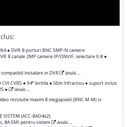
clus:
264 ● DVR: 8 porturi BNC 5MP-N camere
R: 8 canale 2MP camere IP/ONVIF, selectare 0-8 ●
 compatibil instalare in DVR
detalii ...
VI CVBS ● 94° lentila ● 50m Infrarosu ● suport inclus
25 ●
detalii ...
ideo rezolutie maxim 8 megapixeli (BNC M-M) si
 SISTEM (ACC-8AD4x2):
c, 8A EMI pentru sistem
detalii ...