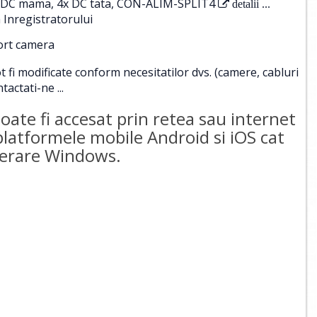
 1x DC mama, 4x DC tata, CON-ALIM-SPLIT4
detalii ...
 Inregistratorului
port camera
i modificate conform necesitatilor dvs. (camere, cabluri
tactati-ne ...
te fi accesat prin retea sau internet
 platformele mobile Android si iOS cat
operare Windows.