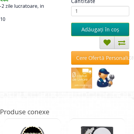
Cantitate
-2 zile lucratoare, in
10
Adăugați în coş
Cere Ofertă Personaliz
Produse conexe