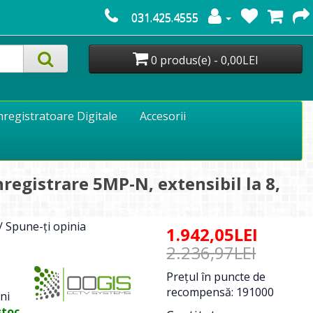
031.425.4555
0 produs(e) - 0,00LEI
nregistratoare Digitale
Accesorii
registrare 5MP-N, extensibil la 8,
/
Spune-ţi opinia
1.942,05LEI
2.236,97LEI
Preţul în puncte de
recompensă: 191000
ni
stoc