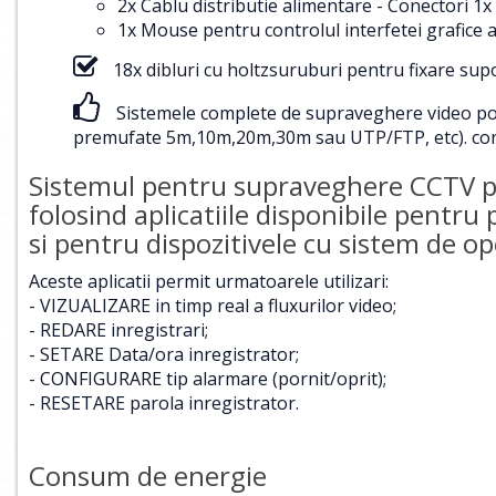
2x Cablu distributie alimentare - Conectori
1x Mouse pentru controlul interfetei grafice a
18x dibluri cu holtzsuruburi pentru fixare su
Sistemele complete de supraveghere video pot f
premufate 5m,10m,20m,30m sau UTP/FTP, etc).
con
Sistemul pentru supraveghere CCTV poa
folosind aplicatiile disponibile pentru
si pentru dispozitivele cu sistem de 
Aceste aplicatii permit urmatoarele utilizari:
- VIZUALIZARE in timp real a fluxurilor video;
- REDARE inregistrari;
- SETARE Data/ora inregistrator;
- CONFIGURARE tip alarmare (pornit/oprit);
- RESETARE parola inregistrator.
Consum de energie