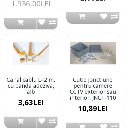
1.936,00LEI
Canal cablu L=2 m,
Cutie jonctiune
cu banda adeziva,
pentru camere
alb
CCTV exterior sau
interior, JNCT-110
3,63LEI
10,89LEI