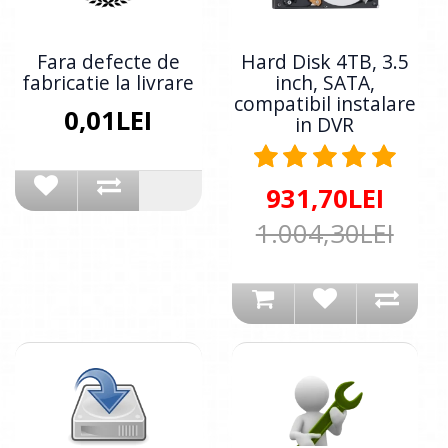
Fara defecte de
Hard Disk 4TB, 3.5
fabricatie la livrare
inch, SATA,
compatibil instalare
0,01LEI
in DVR
931,70LEI
1.004,30LEI