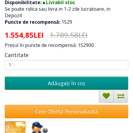
Disponibilitate:
Livrabil stoc
Se poate ridica sau livra in 1-2 zile lucratoare, in
Depozit
Puncte de recompensă:
1529
1.554,85LEI
1.789,58LEI
Preţul în puncte de recompensă: 152900
Cantitate
Adăugați în coş
Cere Ofertă Personalizată