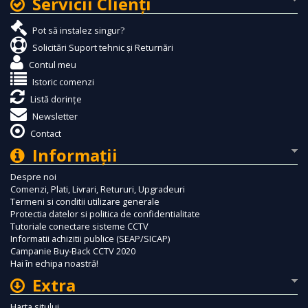
Servicii Clienţi
Pot să instalez singur?
Solicitări Suport tehnic și Returnări
Contul meu
Istoric comenzi
Listă dorințe
Newsletter
Contact
Informaţii
Despre noi
Comenzi, Plati, Livrari, Retururi, Upgradeuri
Termeni si conditii utilizare generale
Protectia datelor si politica de confidentialitate
Tutoriale conectare sisteme CCTV
Informatii achizitii publice (SEAP/SICAP)
Campanie Buy-Back CCTV 2020
Hai în echipa noastră!
Extra
Harta sitului