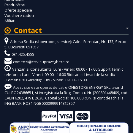
Producători
Oferte speciale
Vouchere cadou
Afiliaţi
Contact
Adresa Sediu (showroom, service): Calea Ferentari, Nr. 133, Sector
5, Bucuresti 051857
031.425.4555
comenzi@cctv-supraveghere.ro
Vanzari si Consultanta: Luni - Vineri: 09:00 - 17:00 Suport Tehnic
telefonic: Luni - Vineri: 09:00 - 16:00 Ridicari si Livrari de la sediu
(Comenzi si Garantii): Luni - Vineri: 09:00 - 16:00
Acest site este operat de catre ONESTORE ENERGY SRL, avand
CUI RO24386651, si inregistrata la Reg. Com. cu Nr. J200801448409, cod
CAEN 6202, 4791, 2630, Capital Social: 100.000RON, si cont deschis la
ING BANK: RO31INGB0000999914815357