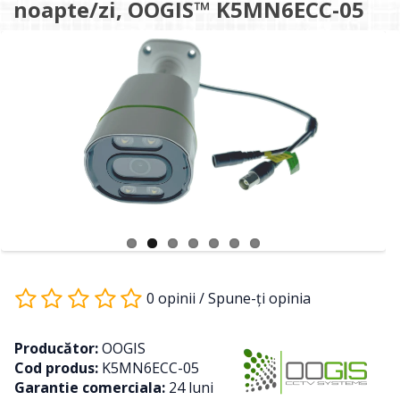
noapte/zi, OOGIS™ K5MN6ECC-05
0 opinii
/
Spune-ţi opinia
Producător:
OOGIS
Cod produs:
K5MN6ECC-05
Garantie comerciala:
24 luni