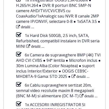
H.265/H.264 ● DVR: 8 porturi BNC 5MP-N
camere AHD/TVI/CVI/CBVS cu
CoaxAudio/1xAnalogic sau NVR: 8 canale 2MP
camere IP/ONVIF, selectare 0-8 ● 1xSATA 3.5 ●
detalii ...
1x Hard Disk 500GB, 2.5 inch, SATA,
Refurbished, compatibil instalare in DVR seria
MINI
detalii ...
6x Camera de supraveghere 8MP (4K) TVI
AHD CVI CVBS ● 94° lentila ● Microfon inclus ●
30m Lumina Alba (Color Noaptea) ● suport
inclus Interior/Exterior ● OOGIS CEB9C-
MHD8TA-9 Gama: STD 2025 ●
detalii ...
6x Cablu supraveghere sertizat 20m,
semnal video rezolutie maxim 8 megapixeli
(BNC M-M) si alimentare (DC M-T)
detalii ...
1x ACCESORII INREGISTRATOR SI