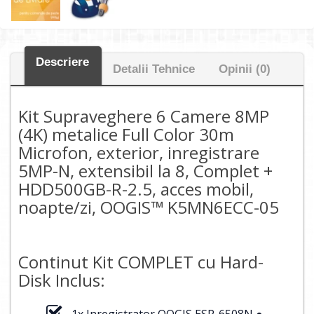
Descriere
Detalii Tehnice
Opinii (0)
Kit Supraveghere 6 Camere 8MP
(4K) metalice Full Color 30m
Microfon, exterior, inregistrare
5MP-N, extensibil la 8, Complet +
HDD500GB-R-2.5, acces mobil,
noapte/zi, OOGIS™ K5MN6ECC-05
Continut Kit COMPLET cu Hard-
Disk Inclus:
1x Inregistrator OOGIS ESR-6508N ●