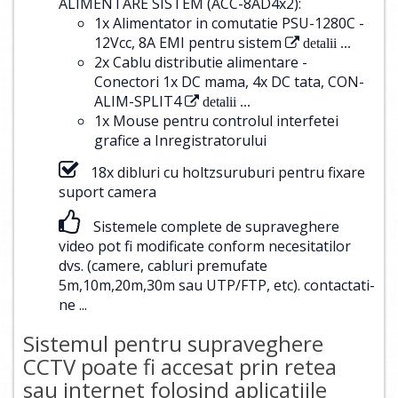
ALIMENTARE SISTEM (ACC-8AD4x2):
1x Alimentator in comutatie PSU-1280C -
12Vcc, 8A EMI pentru sistem
detalii ...
2x Cablu distributie alimentare -
Conectori 1x DC mama, 4x DC tata, CON-
ALIM-SPLIT4
detalii ...
1x Mouse pentru controlul interfetei
grafice a Inregistratorului
18x dibluri cu holtzsuruburi pentru fixare
suport camera
Sistemele complete de supraveghere
video pot fi modificate conform necesitatilor
dvs. (camere, cabluri premufate
5m,10m,20m,30m sau UTP/FTP, etc).
contactati-
ne ...
Sistemul pentru supraveghere
CCTV poate fi accesat prin retea
sau internet folosind aplicatiile