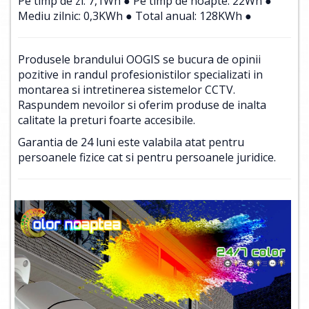
Pe timp de zi: 7,1Wh ● Pe timp de noapte: 22Wh ●
Mediu zilnic: 0,3KWh ● Total anual: 128KWh ●
Produsele brandului OOGIS se bucura de opinii
pozitive in randul profesionistilor specializati in
montarea si intretinerea sistemelor CCTV.
Raspundem nevoilor si oferim produse de inalta
calitate la preturi foarte accesibile.
Garantia de 24 luni este valabila atat pentru
persoanele fizice cat si pentru persoanele juridice.