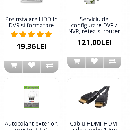
Preinstalare HDD in
Serviciu de
DVR si formatare
configurare DVR /
NVR, retea si router
121,00LEI
19,36LEI
Autocolant exterior,
Cablu HDMI-HDMI
rezistent UV,
video audio 1.8m