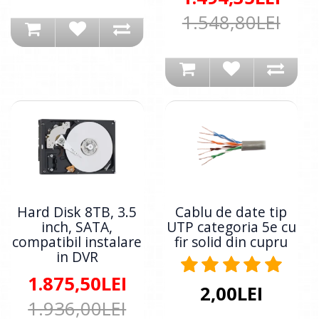
1.548,80LEI
Hard Disk 8TB, 3.5
Cablu de date tip
inch, SATA,
UTP categoria 5e cu
compatibil instalare
fir solid din cupru
in DVR
1.875,50LEI
2,00LEI
1.936,00LEI