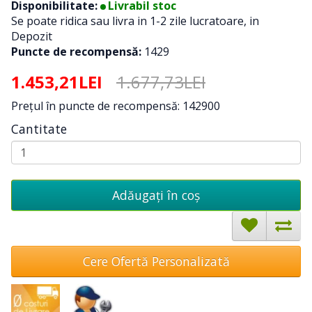
Disponibilitate:
Livrabil stoc
Se poate ridica sau livra in 1-2 zile lucratoare, in
Depozit
Puncte de recompensă:
1429
1.453,21LEI
1.677,73LEI
Preţul în puncte de recompensă: 142900
Cantitate
Adăugați în coş
Cere Ofertă Personalizată