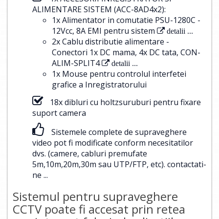
ALIMENTARE SISTEM (ACC-8AD4x2):
1x Alimentator in comutatie PSU-1280C -
12Vcc, 8A EMI pentru sistem
detalii ...
2x Cablu distributie alimentare -
Conectori 1x DC mama, 4x DC tata, CON-
ALIM-SPLIT4
detalii ...
1x Mouse pentru controlul interfetei
grafice a Inregistratorului
18x dibluri cu holtzsuruburi pentru fixare
suport camera
Sistemele complete de supraveghere
video pot fi modificate conform necesitatilor
dvs. (camere, cabluri premufate
5m,10m,20m,30m sau UTP/FTP, etc).
contactati-
ne ...
Sistemul pentru supraveghere
CCTV poate fi accesat prin retea