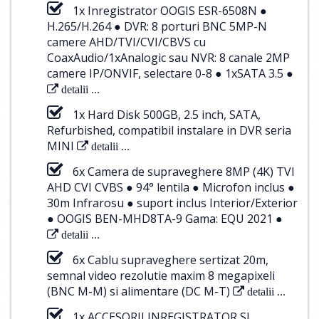
1x Inregistrator OOGIS ESR-6508N ●
H.265/H.264 ● DVR: 8 porturi BNC 5MP-N
camere AHD/TVI/CVI/CBVS cu
CoaxAudio/1xAnalogic sau NVR: 8 canale 2MP
camere IP/ONVIF, selectare 0-8 ● 1xSATA 3.5 ●
detalii ...
1x Hard Disk 500GB, 2.5 inch, SATA,
Refurbished, compatibil instalare in DVR seria
MINI
detalii ...
6x Camera de supraveghere 8MP (4K) TVI
AHD CVI CVBS ● 94° lentila ● Microfon inclus ●
30m Infrarosu ● suport inclus Interior/Exterior
● OOGIS BEN-MHD8TA-9 Gama: EQU 2021 ●
detalii ...
6x Cablu supraveghere sertizat 20m,
semnal video rezolutie maxim 8 megapixeli
(BNC M-M) si alimentare (DC M-T)
detalii ...
1x ACCESORII INREGISTRATOR SI