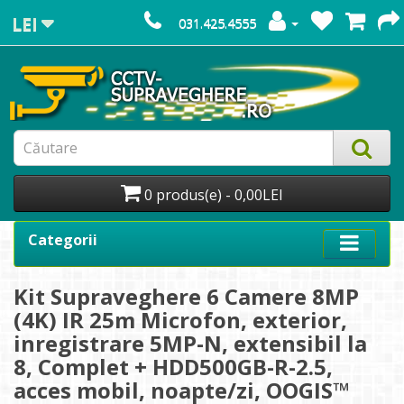
LEI
031.425.4555
0 produs(e) - 0,00LEI
Categorii
Kit Supraveghere 6 Camere 8MP
(4K) IR 25m Microfon, exterior,
inregistrare 5MP-N, extensibil la
8, Complet + HDD500GB-R-2.5,
acces mobil, noapte/zi, OOGIS™