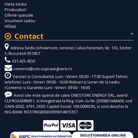
Harta sitului
Producători
Oferte speciale
Vouchere cadou
Afiliaţi
Contact
Adresa Sediu (showroom, service): Calea Ferentari, Nr. 133, Sector
5, Bucuresti 051857
031.425.4555
comenzi@cctv-supraveghere.ro
Vanzari si Consultanta: Luni - Vineri: 09:00 - 17:00 Suport Tehnic
telefonic: Luni - Vineri: 09:00 - 16:00 Ridicari si Livrari de la sediu
(Comenzi si Garantii): Luni - Vineri: 09:00 - 16:00
Acest site este operat de catre ONESTORE ENERGY SRL, avand
CUI RO24386651, si inregistrata la Reg. Com. cu Nr. J200801448409, cod
CAEN 6202, 4791, 2630, Capital Social: 100.000RON, si cont deschis la
ING BANK: RO31INGB0000999914815357