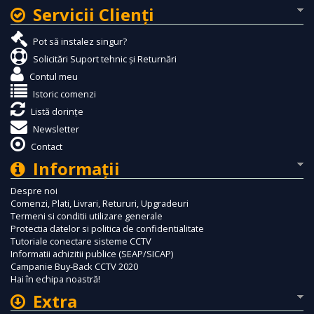
Servicii Clienţi
Pot să instalez singur?
Solicitări Suport tehnic și Returnări
Contul meu
Istoric comenzi
Listă dorințe
Newsletter
Contact
Informaţii
Despre noi
Comenzi, Plati, Livrari, Retururi, Upgradeuri
Termeni si conditii utilizare generale
Protectia datelor si politica de confidentialitate
Tutoriale conectare sisteme CCTV
Informatii achizitii publice (SEAP/SICAP)
Campanie Buy-Back CCTV 2020
Hai în echipa noastră!
Extra