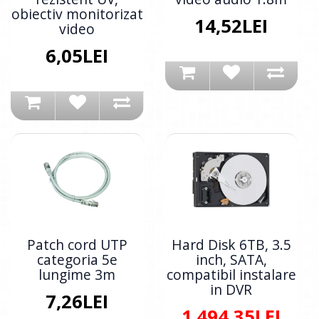
obiectiv monitorizat
14,52LEI
video
6,05LEI
Patch cord UTP
Hard Disk 6TB, 3.5
categoria 5e
inch, SATA,
lungime 3m
compatibil instalare
in DVR
7,26LEI
1.494,35LEI