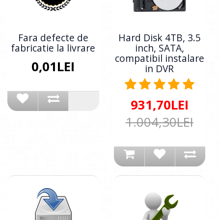
Fara defecte de
Hard Disk 4TB, 3.5
fabricatie la livrare
inch, SATA,
compatibil instalare
0,01LEI
in DVR
931,70LEI
1.004,30LEI