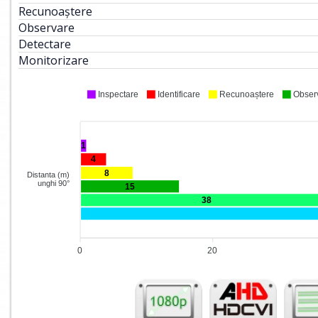
Recunoaștere
Observare
Detectare
Monitorizare
Inspectare
Identificare
Recunoaștere
Obser
1
4
8
Distanta (m)
unghi 90°
15
38
0
20