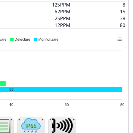
125
PPM
8
62
PPM
15
25
PPM
38
12
PPM
80
vare
Detectare
Monitorizare
80
40
60
80