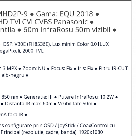
MHD2P-9 ● Gama: EQU 2018 ●
D TVI CVI CVBS Panasonic ●
entila ● 60m InfraRosu 50m vizibil ●
 DSP: V30E (FH8536E), Lux minim Color 0.01LUX
gaPixeli, 2000 TVL
 3 MPX ● Zoom: NU ● Focus: Fix ● Iris: Fix ● Filtru IR-CUT
/ alb-negru ●
 850 nm ● Generatie: III ● Putere InfraRosu: 10,2W ●
● Distanta IR max: 60m ● Vizibilitate:50m ●
mA fara IR ●
s configurare prin OSD / JoyStick / CoaxControl cu
Principal (rezolutie, cadre, banda): 1920x1080