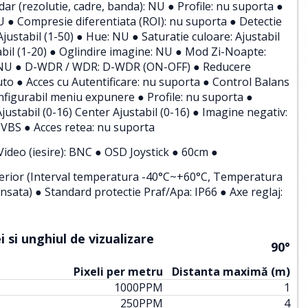
 (rezolutie, cadre, banda): NU ● Profile: nu suporta ●
 ● Compresie diferentiata (ROI): nu suporta ● Detectie
justabil (1-50) ● Hue: NU ● Saturatie culoare: Ajustabil
bil (1-20) ● Oglindire imagine: NU ● Mod Zi-Noapte:
: NU ● D-WDR / WDR: D-WDR (ON-OFF) ● Reducere
to ● Acces cu Autentificare: nu suporta ● Control Balans
nfigurabil meniu expunere ● Profile: nu suporta ●
justabil (0-16) Center Ajustabil (0-16) ● Imagine negativ:
VBS ● Acces retea: nu suporta
 Video (iesire): BNC ● OSD Joystick ● 60cm ●
Interior (Interval temperatura -40°C~+60°C, Temperatura
sata) ● Standard protectie Praf/Apa: IP66 ● Axe reglaj:
 si unghiul de vizualizare
90°
Pixeli per metru
Distanta maximă (m)
1000
PPM
1
250
PPM
4