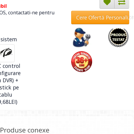
bil
OS, contactati-ne pentru
Cere Ofertă Personaliz
 sistem
 control
nfigurare
n DVR) +
stick pe
cablu
9,68LEI)
Produse conexe