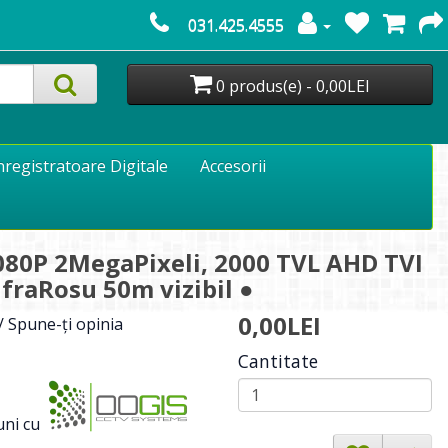
031.425.4555
0 produs(e) - 0,00LEI
nregistratoare Digitale
Accesorii
80P 2MegaPixeli, 2000 TVL AHD TVI
nfraRosu 50m vizibil ●
0,00LEI
/
Spune-ţi opinia
Cantitate
ni cu