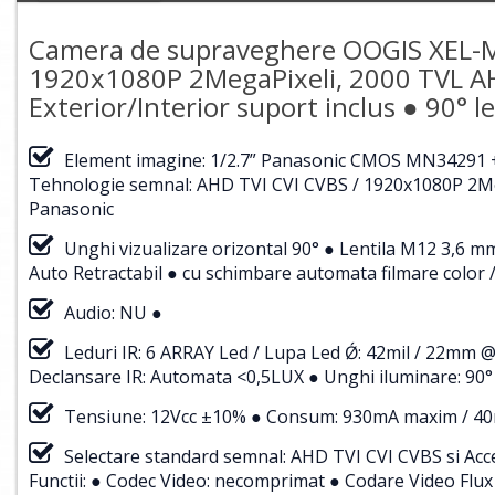
Camera de supraveghere OOGIS XEL-
1920x1080P 2MegaPixeli, 2000 TVL AH
Exterior/Interior suport inclus ● 90° l
Element imagine: 1/2.7” Panasonic CMOS MN34291 +
Tehnologie semnal: AHD TVI CVI CVBS / 1920x1080P 2Me
Panasonic
Unghi vizualizare orizontal 90° ● Lentila M12 3,6 mm
Auto Retractabil ● cu schimbare automata filmare color 
Audio: NU ●
Leduri IR: 6 ARRAY Led / Lupa Led Ǿ: 42mil / 22mm @
Declansare IR: Automata <0,5LUX ● Unghi iluminare: 90° 
Tensiune: 12Vcc ±10% ● Consum: 930mA maxim / 40
Selectare standard semnal: AHD TVI CVI CVBS si Acce
Functii: ● Codec Video: necomprimat ● Codare Video Flux 