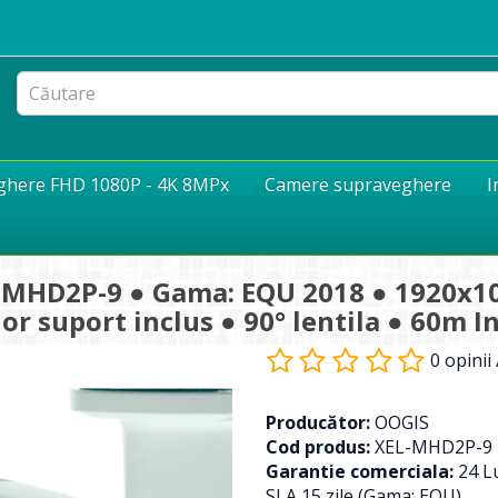
eghere FHD 1080P - 4K 8MPx
Camere supraveghere
I
MHD2P-9 ● Gama: EQU 2018 ● 1920x10
or suport inclus ● 90° lentila ● 60m I
0 opinii
Producător:
OOGIS
Cod produs:
XEL-MHD2P-9
Garantie comerciala:
24 Lu
SLA 15 zile (Gama: EQU)