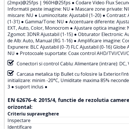
(2mpx)@25fps | 960H@25fps ● Codare Video Flux Secundar
Informatii peste imagine: NU ● Mascare zone private: NU
miscare: NU ● Luminozitate: Ajustabil (1-20) ● Contrast: A
(1-31) ● Gamma/Tone: NU ● Accentuare diferente: Ajusta
EXT, Auto, Color, Monocrom ● Ajustare optica imagine
Zgomot: 3DNR Ajustabil (1-15) ● Obturator Electronic: Au
de Alb: Auto, Manual (RG 1-16) ● Amplificare imagine: Co
Expunere: BLC Ajustabil (0-7) FLC Ajustabil (0-16) Globe A
NU ● Protocoale suportate: Coax control AHD/TVI/CVI/C
Conectori si control Cablu: Alimentare (intrare): DC,
Carcasa metalica tip Bullet cu folosire la Exterior/
initializare: minim -20°C, Umiditate maxima 85% neconden
3 ● suport inclus ●
EN 62676-4: 2015/4, functie de rezolutia camerei
orizontal:
Criteriu supraveghere
Inspectare
Identificare