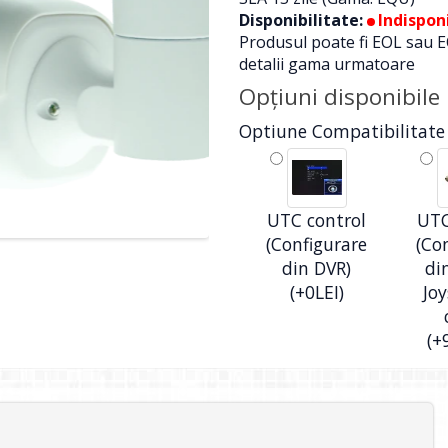
Disponibilitate:
Indisponi
Produsul poate fi EOL sau E
detalii gama urmatoare
Opţiuni disponibile
Optiune Compatibilitate
UTC control
UTC
(Configurare
(Co
din DVR)
di
(+0LEI)
Joy
(+