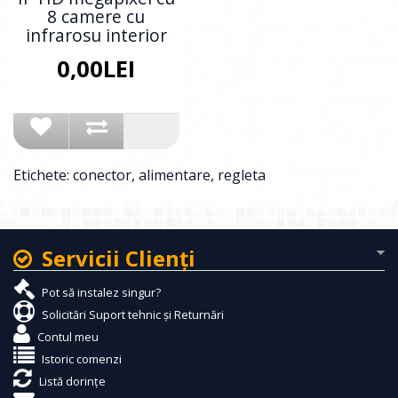
8 camere cu
infrarosu interior
0,00LEI
Etichete:
conector
,
alimentare
,
regleta
Servicii Clienţi
Pot să instalez singur?
Solicitări Suport tehnic și Returnări
Contul meu
Istoric comenzi
Listă dorințe