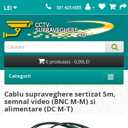
LEI
031.425.4555
0 produs(e) - 0,00LEI
Categorii
Cablu supraveghere sertizat 5m,
semnal video (BNC M-M) si
alimentare (DC M-T)