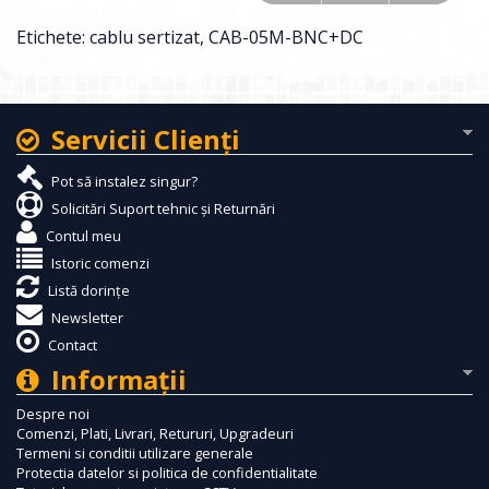
Etichete:
cablu sertizat
,
CAB-05M-BNC+DC
Servicii Clienţi
Pot să instalez singur?
Solicitări Suport tehnic și Returnări
Contul meu
Istoric comenzi
Listă dorințe
Newsletter
Contact
Informaţii
Despre noi
Comenzi, Plati, Livrari, Retururi, Upgradeuri
Termeni si conditii utilizare generale
Protectia datelor si politica de confidentialitate