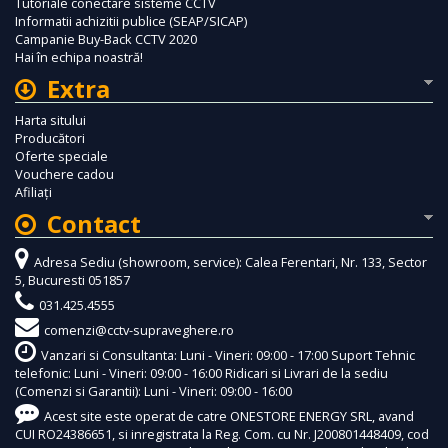
Tutoriale conectare sisteme CCTV
Informatii achizitii publice (SEAP/SICAP)
Campanie Buy-Back CCTV 2020
Hai în echipa noastră!
Extra
Harta sitului
Producători
Oferte speciale
Vouchere cadou
Afiliaţi
Contact
Adresa Sediu (showroom, service): Calea Ferentari, Nr. 133, Sector
5, Bucuresti 051857
031.425.4555
comenzi@cctv-supraveghere.ro
Vanzari si Consultanta: Luni - Vineri: 09:00 - 17:00 Suport Tehnic
telefonic: Luni - Vineri: 09:00 - 16:00 Ridicari si Livrari de la sediu
(Comenzi si Garantii): Luni - Vineri: 09:00 - 16:00
Acest site este operat de catre ONESTORE ENERGY SRL, avand
CUI RO24386651, si inregistrata la Reg. Com. cu Nr. J200801448409, cod