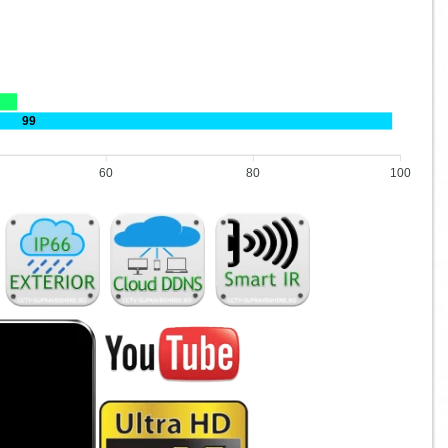
99
60
80
100