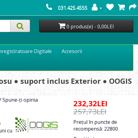
031.425.4555
0 produs(e) - 0,00LEI
nregistratoare Digitale
Accesorii
su ● suport inclus Exterior ● OOGIS
/
Spune-ţi opinia
232,32LEI
257,73LEI
Preţul în puncte de
9
recompensă: 22800
ni cu