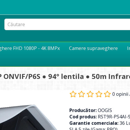
eghere FHD 1080P - 4K 8MPx
Camere supraveghere
I
ONVIF/P6S ● 94° lentila ● 50m Infraro
0 opinii
Producător:
OOGIS
Cod produs:
RST9R-PS4AI-
Garantie comerciala:
36 Lu
SLA 5 zile (Gama: PRO)