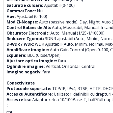
Saturatie culoare:
Ajustabil (0-100)
Gamma/Tone:
Nu
Hue:
Ajustabil (0-100)
Mod Zi-Noapte:
Auto (passive mode), Day, Night, Auto 
Control Balans de Alb:
Auto, Masurabil, Manual, Incande
Obturator Electronic:
Auto, Manual (1/25-1/10000)
Reducere Zgomot:
3DNR ajustabil (Auto, Minim, Norma
D-WDR / WDR:
WDR Ajustabil (Auto, Minim, Normal, Max
Amplificare imagine:
Auto Gain Control (Open 0-100, C
Expunere:
BLC (Close/Open)
Ajustare optica imagine:
fara
Oglindire imagine:
Vertical, Orizontal, Central
Imagine negativ:
fara
Conectivitate
Protocoale suportate:
TCP/IP, IPv4, RTSP, HTTP, DHCP
Acces cu Autentificare:
Utilizatori definibili cu drepturi
Acces retea:
Adaptor retea 10/100Base-T, half/full dup
: