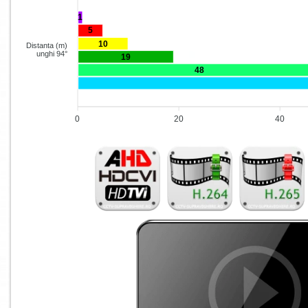
1
5
10
Distanta (m)
unghi 94°
19
48
0
20
40