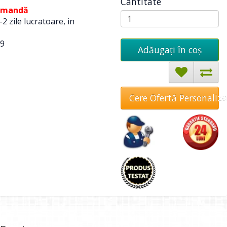
Cantitate
omandă
-2 zile lucratoare, in
9
Adăugați în coş
Cere Ofertă Personaliz