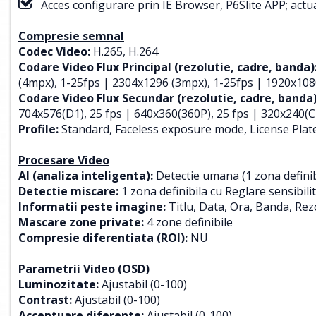
Acces configurare prin IE Browser, P6Slite APP; actual
Compresie semnal
Codec Video:
H.265, H.264
Codare Video Flux Principal (rezolutie, cadre, banda)
(4mpx), 1-25fps | 2304x1296 (3mpx), 1-25fps | 1920x108
Codare Video Flux Secundar (rezolutie, cadre, banda)
704x576(D1), 25 fps | 640x360(360P), 25 fps | 320x240(CI
Profile:
Standard, Faceless exposure mode, License Pla
Procesare Video
AI (analiza inteligenta):
Detectie umana (1 zona defini
Detectie miscare:
1 zona definibila cu Reglare sensibil
Informatii peste imagine:
Titlu, Data, Ora, Banda, Rez
Mascare zone private:
4 zone definibile
Compresie diferentiata (ROI):
NU
Parametrii Video (OSD)
Luminozitate:
Ajustabil (0-100)
Contrast:
Ajustabil (0-100)
Accentuare diferente:
Ajustabil (0-100)