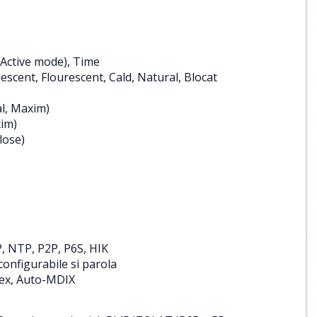
(Active mode), Time
scent, Flourescent, Cald, Natural, Blocat
l, Maxim)
im)
lose)
, NTP, P2P, P6S, HIK
 configurabile si parola
lex, Auto-MDIX