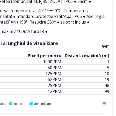
, Retea (comunicatie): RJ45 IZOLAT IP65 ● 55cm ●
 (Interval temperatura -40°C~+60°C, Temperatura
sata) ● Standard protectie Praf/Apa: IP66 ● Axe reglaj:
ntal(PAN) 190°; Rasucire 360° ● suport inclus ●
maxim / 100mA fara IR ●
 si unghiul de vizualizare
94°
Pixeli per metru
Distanta maximă (m)
1000
PPM
1
250
PPM
5
125
PPM
10
62
PPM
19
25
PPM
48
12
PPM
99
vare
Detectare
Monitorizare