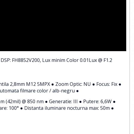
 DSP: FH8852V200, Lux minim Color 0.01Lux @ F1.2
 Lentila 2,8mm M12 5MPX ● Zoom Optic: NU ● Focus: Fix ●
 automata filmare color / alb-negru ●
 (42mil) @ 850 nm ● Generatie: III ● Putere: 6,6W ●
re: 100° ● Distanta iluminare nocturna max: 50m ●