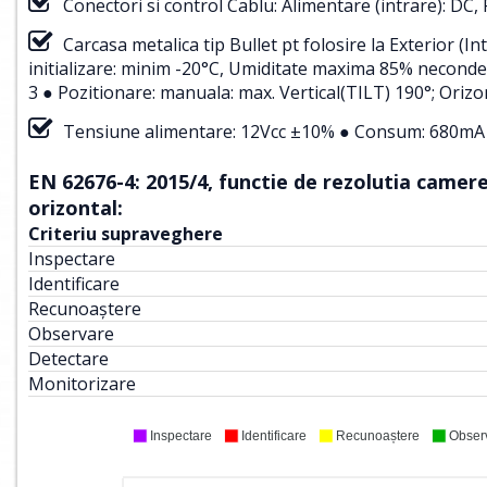
Conectori si control Cablu: Alimentare (intrare): DC
Carcasa metalica tip Bullet pt folosire la Exterior
initializare: minim -20°C, Umiditate maxima 85% neconden
3 ● Pozitionare: manuala: max. Vertical(TILT) 190°; Orizo
Tensiune alimentare: 12Vcc ±10% ● Consum: 680mA 
EN 62676-4: 2015/4, functie de rezolutia camerei
orizontal:
Criteriu supraveghere
Inspectare
Identificare
Recunoaștere
Observare
Detectare
Monitorizare
Inspectare
Identificare
Recunoaștere
Obser