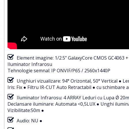
Element imagine: 1/2.5” GalaxyCore CMOS GC4063 +
Iluminator Infrarosu
Tehnologie semnal: IP ONVIF/P6S / 2560x1440P
Unghiuri vizualizare: 94° Orizontal, 50° Vertical ●
Iris: Fix ● Filtru IR-CUT Auto Retractabil ● cu schimbare
Iluminator Infrarosu: 4 ARRAY Leduri cu Lupa Ǿ 20mm
Declansare iluminare: Automata <0,5LUX ● Unghi ilumina
Vizibilitate:50m ●
Audio: NU ●