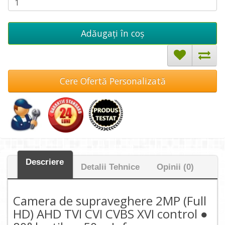
Adăugați în coş
Cere Ofertă Personalizată
Descriere
Detalii Tehnice
Opinii (0)
Camera de supraveghere 2MP (Full
HD) AHD TVI CVI CVBS XVI control ●