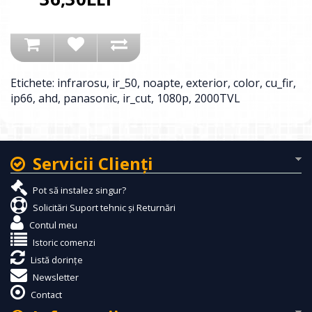
Etichete:
infrarosu
,
ir_50
,
noapte
,
exterior
,
color
,
cu_fir
,
ip66
,
ahd
,
panasonic
,
ir_cut
,
1080p
,
2000TVL
Servicii Clienţi
Pot să instalez singur?
Solicitări Suport tehnic și Returnări
Contul meu
Istoric comenzi
Listă dorințe
Newsletter
Contact