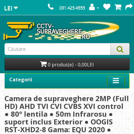
LEI
031.425.4555
0 produs(e) - 0,00LEI
Categorii
Camera de supraveghere 2MP (Full
HD) AHD TVI CVI CVBS XVI control
● 80° lentila ● 50m Infrarosu ●
suport inclus Exterior ● OOGIS
RST-XHD2-8 Gama: EQU 2020 ●