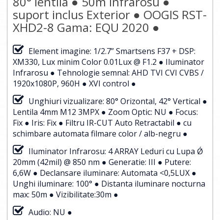
80° lentila ● 50m Infrarosu ●
suport inclus Exterior ● OOGIS RST-
XHD2-8 Gama: EQU 2020 ●
Element imagine: 1/2.7” Smartsens F37 + DSP:
XM330, Lux minim Color 0.01Lux @ F1.2 ● Iluminator
Infrarosu ● Tehnologie semnal: AHD TVI CVI CVBS /
1920x1080P, 960H ● XVI control ●
Unghiuri vizualizare: 80° Orizontal, 42° Vertical ●
Lentila 4mm M12 3MPX ● Zoom Optic: NU ● Focus:
Fix ● Iris: Fix ● Filtru IR-CUT Auto Retractabil ● cu
schimbare automata filmare color / alb-negru ●
Iluminator Infrarosu: 4 ARRAY Leduri cu Lupa Ǿ
20mm (42mil) @ 850 nm ● Generatie: III ● Putere:
6,6W ● Declansare iluminare: Automata <0,5LUX ●
Unghi iluminare: 100° ● Distanta iluminare nocturna
max: 50m ● Vizibilitate:30m ●
Audio: NU ●