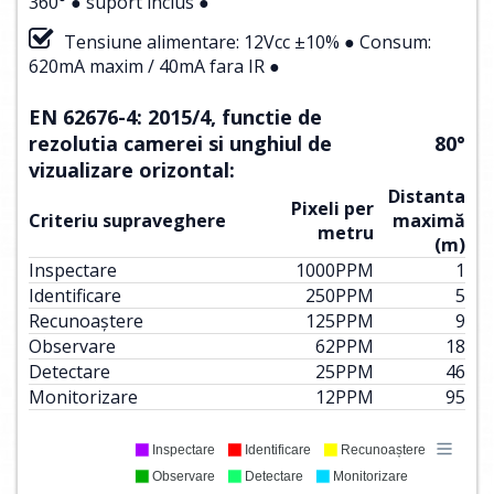
360° ● suport inclus ●
Tensiune alimentare: 12Vcc ±10% ● Consum:
620mA maxim / 40mA fara IR ●
EN 62676-4: 2015/4, functie de
rezolutia camerei si unghiul de
80°
vizualizare orizontal:
Distanta
Pixeli per
Criteriu supraveghere
maximă
metru
(m)
Inspectare
1000
PPM
1
Identificare
250
PPM
5
Recunoaștere
125
PPM
9
Observare
62
PPM
18
Detectare
25
PPM
46
Monitorizare
12
PPM
95
Inspectare
Identificare
Recunoaștere
Observare
Detectare
Monitorizare