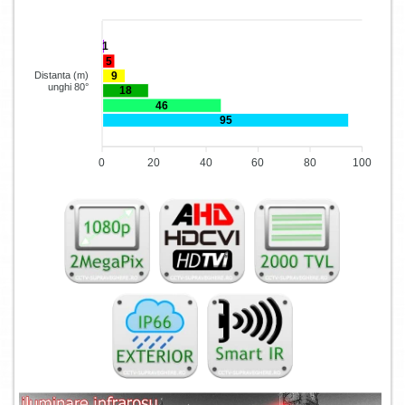
1
5
9
Distanta (m)
unghi 80°
18
46
95
0
20
40
60
80
100