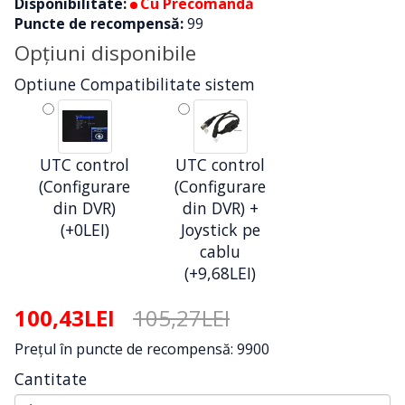
Disponibilitate:
Cu Precomandă
Puncte de recompensă:
99
Opţiuni disponibile
Optiune Compatibilitate sistem
UTC control
UTC control
(Configurare
(Configurare
din DVR)
din DVR) +
(+0LEI)
Joystick pe
cablu
(+9,68LEI)
100,43LEI
105,27LEI
Preţul în puncte de recompensă: 9900
Cantitate