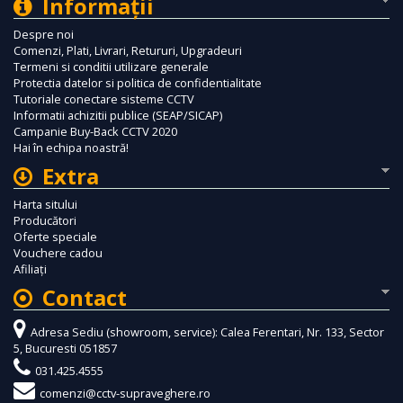
Informaţii
Despre noi
Comenzi, Plati, Livrari, Retururi, Upgradeuri
Termeni si conditii utilizare generale
Protectia datelor si politica de confidentialitate
Tutoriale conectare sisteme CCTV
Informatii achizitii publice (SEAP/SICAP)
Campanie Buy-Back CCTV 2020
Hai în echipa noastră!
Extra
Harta sitului
Producători
Oferte speciale
Vouchere cadou
Afiliaţi
Contact
Adresa Sediu (showroom, service): Calea Ferentari, Nr. 133, Sector
5, Bucuresti 051857
031.425.4555
comenzi@cctv-supraveghere.ro