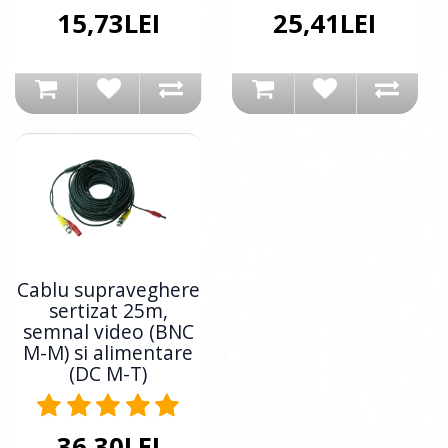
15,73LEI
25,41LEI
Cablu supraveghere
sertizat 25m,
semnal video (BNC
M-M) si alimentare
(DC M-T)
36,30LEI