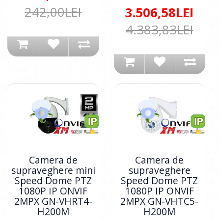
242,00LEI
3.506,58LEI
4.383,83LEI
Camera de
Camera de
supraveghere mini
supraveghere
Speed Dome PTZ
Speed Dome PTZ
1080P IP ONVIF
1080P IP ONVIF
2MPX GN-VHRT4-
2MPX GN-VHTC5-
H200M
H200M