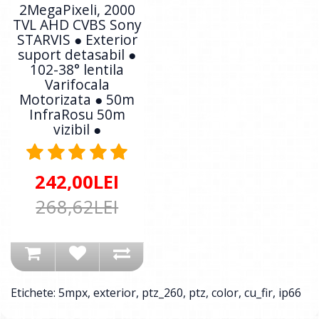
2MegaPixeli, 2000
TVL AHD CVBS Sony
STARVIS ● Exterior
suport detasabil ●
102-38° lentila
Varifocala
Motorizata ● 50m
InfraRosu 50m
vizibil ●
242,00LEI
268,62LEI
Etichete:
5mpx
,
exterior
,
ptz_260
,
ptz
,
color
,
cu_fir
,
ip66