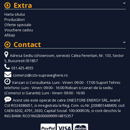
Extra
Harta sitului
Producători
Oferte speciale
Vouchere cadou
Afiliaţi
Contact
Adresa Sediu (showroom, service): Calea Ferentari, Nr. 133, Sector
5, Bucuresti 051857
031.425.4555
comenzi@cctv-supraveghere.ro
Vanzari si Consultanta: Luni - Vineri: 09:00 - 17:00 Suport Tehnic
telefonic: Luni - Vineri: 09:00 - 16:00 Ridicari si Livrari de la sediu
(Comenzi si Garantii): Luni - Vineri: 09:00 - 16:00
Acest site este operat de catre ONESTORE ENERGY SRL, avand
CUI RO24386651, si inregistrata la Reg. Com. cu Nr. J200801448409, cod
CAEN 6202, 4791, 2630, Capital Social: 100.000RON, si cont deschis la
ING BANK: RO31INGB0000999914815357