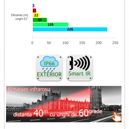
3
11
22
Distanta (m)
unghi 51°
44
109
226
0
50
100
150
200
250