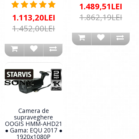
1.489,51LEI
1.862,19LEI
1.113,20LEI
1.452,00LEI
Camera de
supraveghere
OOGIS HMM-AHD21
● Gama: EQU 2017 ●
1920x1080P