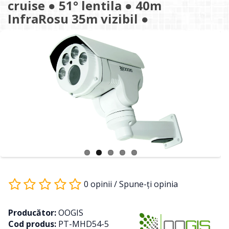
cruise ● 51° lentila ● 40m
InfraRosu 35m vizibil ●
0 opinii
/
Spune-ţi opinia
Producător:
OOGIS
Cod produs:
PT-MHD54-5