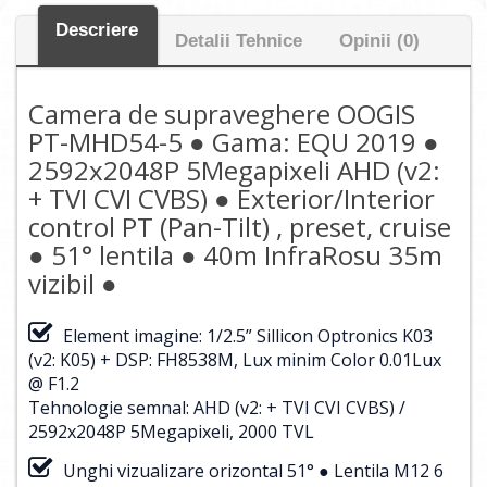
Descriere
Detalii Tehnice
Opinii (0)
Camera de supraveghere OOGIS
PT-MHD54-5 ● Gama: EQU 2019 ●
2592x2048P 5Megapixeli AHD (v2:
+ TVI CVI CVBS) ● Exterior/Interior
control PT (Pan-Tilt) , preset, cruise
● 51° lentila ● 40m InfraRosu 35m
vizibil ●
Element imagine: 1/2.5” Sillicon Optronics K03
(v2: K05) + DSP: FH8538M, Lux minim Color 0.01Lux
@ F1.2
Tehnologie semnal: AHD (v2: + TVI CVI CVBS) /
2592x2048P 5Megapixeli, 2000 TVL
Unghi vizualizare orizontal 51° ● Lentila M12 6