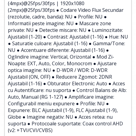
(4mpx)@25fps/30fps | 1920x1080
(2mpx)@25fps/30fps ● Codare Video Flux Secundar
(rezolutie, cadre, banda): NU ● Profile: NU ●
Informatii peste imagine: NU ● Mascare zone
private: NU ● Detectie miscare: NU ● Luminozitate:
Ajustabil (1-20) ● Contrast: Ajustabil (1-16) ● Hue: NU
● Saturatie culoare: Ajustabil (1-16) ● Gamma/Tone:
NU ● Accentuare diferente: Ajustabil (1-16) ●
Oglindire imagine: Vertical, Orizontal ● Mod Zi-
Noapte: EXT, Auto, Color, Monocrom ● Ajustare
optica imagine: NU ● D-WDR / WDR: D-WDR
Ajustabil (ON, OFF) ● Reducere Zgomot: 2DNR
Ajustabil (1-16) ● Obturator Electronic: Auto ● Acces
cu Autentificare: nu suporta ● Control Balans de Alb:
Auto, Manual (RG 1-127) ● Amplificare imagine:
Configurabil meniu expunere ● Profile: NU ●
Expunere: BLC Ajustabil (1-9), FLC Ajustabil (1-9),
Globe ● Imagine negativ: NU ● Acces retea: nu
suporta ● Protocoale suportate: Coax control AHD
(v2: +TVI/CVI/CVBS)