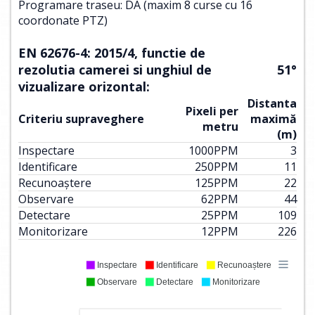
Programare traseu: DA (maxim 8 curse cu 16
coordonate PTZ)
EN 62676-4: 2015/4, functie de
rezolutia camerei si unghiul de
51°
vizualizare orizontal:
Distanta
Pixeli per
Criteriu supraveghere
maximă
metru
(m)
Inspectare
1000
PPM
3
Identificare
250
PPM
11
Recunoaștere
125
PPM
22
Observare
62
PPM
44
Detectare
25
PPM
109
Monitorizare
12
PPM
226
Inspectare
Identificare
Recunoaștere
Observare
Detectare
Monitorizare