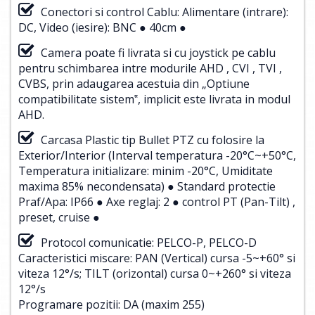
Conectori si control Cablu: Alimentare (intrare):
DC, Video (iesire): BNC ● 40cm ●
Camera poate fi livrata si cu joystick pe cablu
pentru schimbarea intre modurile AHD , CVI , TVI ,
CVBS, prin adaugarea acestuia din „Optiune
compatibilitate sistem‟, implicit este livrata in modul
AHD.
Carcasa Plastic tip Bullet PTZ cu folosire la
Exterior/Interior (Interval temperatura -20°C~+50°C,
Temperatura initializare: minim -20°C, Umiditate
maxima 85% necondensata) ● Standard protectie
Praf/Apa: IP66 ● Axe reglaj: 2 ● control PT (Pan-Tilt) ,
preset, cruise ●
Protocol comunicatie: PELCO-P, PELCO-D
Caracteristici miscare: PAN (Vertical) cursa -5~+60° si
viteza 12°/s; TILT (orizontal) cursa 0~+260° si viteza
12°/s
Programare pozitii: DA (maxim 255)