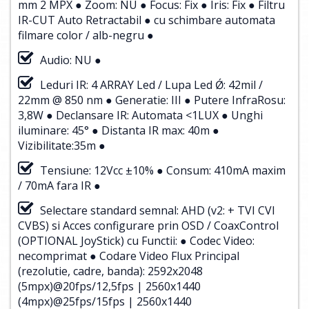
mm 2 MPX ● Zoom: NU ● Focus: Fix ● Iris: Fix ● Filtru
IR-CUT Auto Retractabil ● cu schimbare automata
filmare color / alb-negru ●
Audio: NU ●
Leduri IR: 4 ARRAY Led / Lupa Led Ǿ: 42mil /
22mm @ 850 nm ● Generatie: III ● Putere InfraRosu:
3,8W ● Declansare IR: Automata <1LUX ● Unghi
iluminare: 45° ● Distanta IR max: 40m ●
Vizibilitate:35m ●
Tensiune: 12Vcc ±10% ● Consum: 410mA maxim
/ 70mA fara IR ●
Selectare standard semnal: AHD (v2: + TVI CVI
CVBS) si Acces configurare prin OSD / CoaxControl
(OPTIONAL JoyStick) cu Functii: ● Codec Video:
necomprimat ● Codare Video Flux Principal
(rezolutie, cadre, banda): 2592x2048
(5mpx)@20fps/12,5fps | 2560x1440
(4mpx)@25fps/15fps | 2560x1440