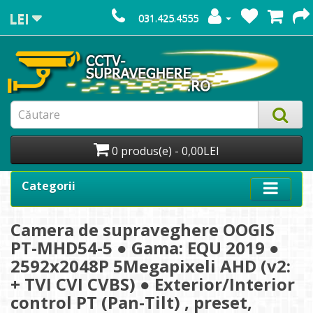
LEI
031.425.4555
0 produs(e) - 0,00LEI
Categorii
Camera de supraveghere OOGIS
PT-MHD54-5 ● Gama: EQU 2019 ●
2592x2048P 5Megapixeli AHD (v2:
+ TVI CVI CVBS) ● Exterior/Interior
control PT (Pan-Tilt) , preset,