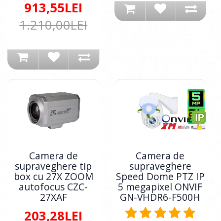
913,55LEI
1.210,00LEI
Camera de
Camera de
supraveghere tip
supraveghere
box cu 27X ZOOM
Speed Dome PTZ IP
autofocus CZC-
5 megapixel ONVIF
27XAF
GN-VHDR6-F500H
203,28LEI