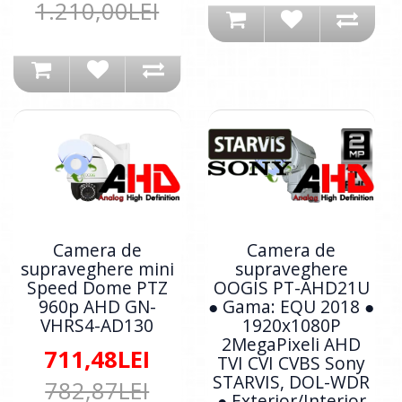
1.210,00LEI
Camera de
Camera de
supraveghere mini
supraveghere
Speed Dome PTZ
OOGIS PT-AHD21U
960p AHD GN-
● Gama: EQU 2018 ●
VHRS4-AD130
1920x1080P
2MegaPixeli AHD
711,48LEI
TVI CVI CVBS Sony
STARVIS, DOL-WDR
782,87LEI
● Exterior/Interior