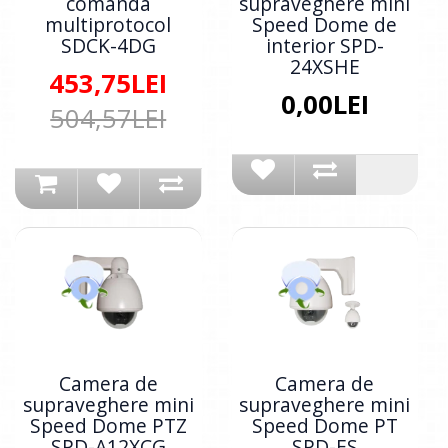
comanda
supraveghere mini
multiprotocol
Speed Dome de
SDCK-4DG
interior SPD-
24XSHE
453,75LEI
0,00LEI
504,57LEI
Camera de
Camera de
supraveghere mini
supraveghere mini
Speed Dome PTZ
Speed Dome PT
SPD-A12XCG
SPD-ES