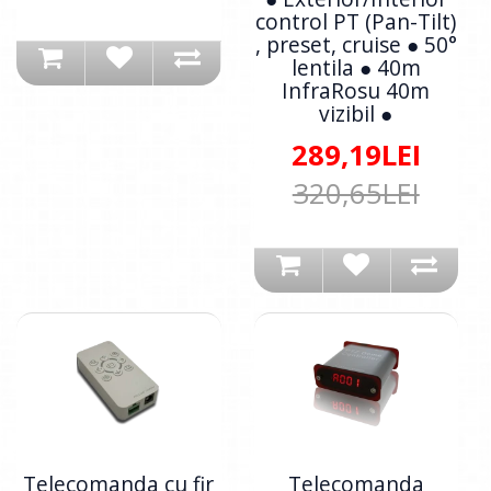
control PT (Pan-Tilt)
, preset, cruise ● 50°
lentila ● 40m
InfraRosu 40m
vizibil ●
289,19LEI
320,65LEI
Telecomanda cu fir
Telecomanda