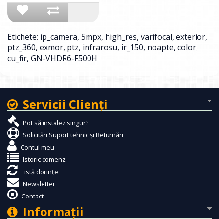
Etichete:
ip_camera
,
5mpx
,
high_res
,
varifocal
,
exterior
,
ptz_360
,
exmor
,
ptz
,
infrarosu
,
ir_150
,
noapte
,
color
,
cu_fir
,
GN-VHDR6-F500H
Servicii Clienţi
Pot să instalez singur?
Solicitări Suport tehnic și Returnări
Contul meu
Istoric comenzi
Listă dorințe
Newsletter
Contact
Informaţii