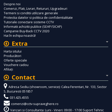
Despre noi
Comenzi, Plati, Livrari, Retururi, Upgradeuri
Termeni si conditii utilizare generale
Protectia datelor si politica de confidentialitate
Tutoriale conectare sisteme CCTV
Informatii achizitii publice (SEAP/SICAP)
Campanie Buy-Back CCTV 2020
Hai în echipa noastră!
Extra
Harta sitului
Producători
Oferte speciale
Vouchere cadou
Afiliaţi
Contact
Adresa Sediu (showroom, service): Calea Ferentari, Nr. 133, Sector
5, Bucuresti 051857
031.425.4555
comenzi@cctv-supraveghere.ro
Vanzari si Consultanta: Luni - Vineri: 09:00 - 17:00 Suport Tehnic