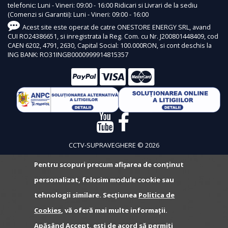
telefonic: Luni - Vineri: 09:00 - 16:00 Ridicari si Livrari de la sediu
(Comenzi si Garantii): Luni - Vineri: 09:00 - 16:00
Acest site este operat de catre ONESTORE ENERGY SRL, avand
CUI RO24386651, si inregistrata la Reg. Com. cu Nr. J200801448409, cod
CAEN 6202, 4791, 2630, Capital Social: 100.000RON, si cont deschis la
ING BANK: RO31INGB0000999914815357
CCTV-SUPRAVEGHERE © 2026
Pentru scopuri precum afișarea de conținut
personalizat, folosim module cookie sau
tehnologii similare. Secțiunea
Politica de
Cookies
, vă oferă mai multe informații.
Apăsând Accept, ești de acord să permiți