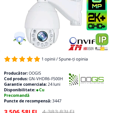
1 opinii
/
Spune-ţi opinia
Producător:
OOGIS
Cod produs:
GN-VHDR6-F500H
Garantie comerciala:
24 luni
Disponibilitate:
Cu
Precomandă
Puncte de recompensă:
3447
3.506,58LEI
4.383,83LEI