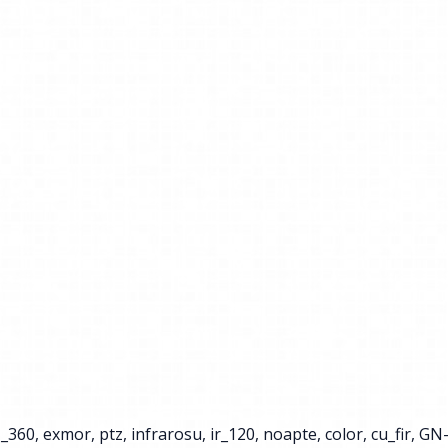
z_360
,
exmor
,
ptz
,
infrarosu
,
ir_120
,
noapte
,
color
,
cu_fir
,
GN