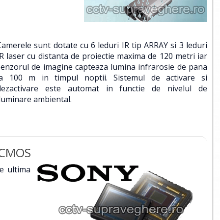
Camerele sunt dotate cu 6 leduri IR tip ARRAY si 3 leduri
IR laser cu distanta de proiectie maxima de 120 metri iar
senzorul de imagine capteaza lumina infrarosie de pana
la 100 m in timpul noptii. Sistemul de activare si
dezactivare este automat in functie de nivelul de
iluminare ambiental.
r CMOS
e ultima