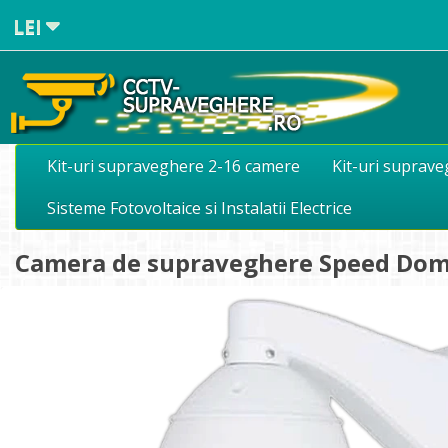
LEI
Kit-uri supraveghere 2-16 camere
Kit-uri suprav
Sisteme Fotovoltaice si Instalatii Electrice
Camera de supraveghere Speed Do