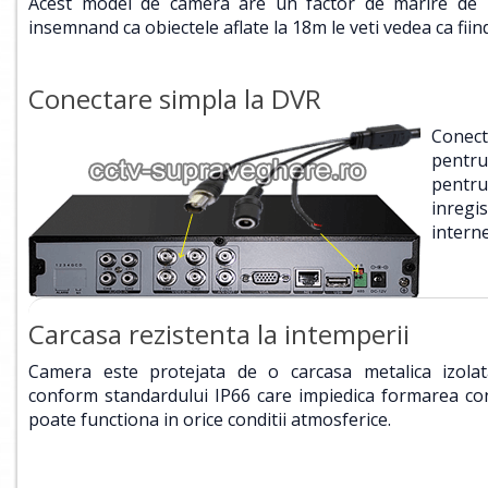
Acest model de camera are un factor de marire de 
insemnand ca obiectele aflate la 18m le veti vedea ca fiin
Conectare simpla la DVR
Conect
pentru
pentru
inregis
interne
Carcasa rezistenta la intemperii
Camera este protejata de o carcasa metalica izolat
conform standardului IP66 care impiedica formarea cond
poate functiona in orice conditii atmosferice.