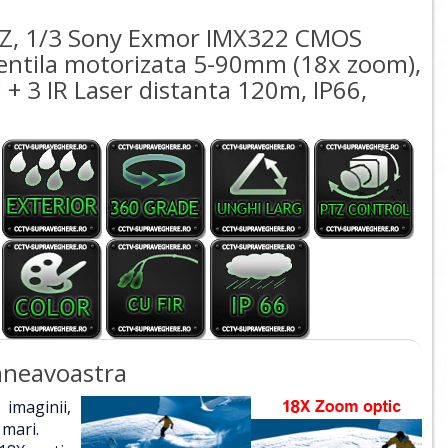
TZ, 1/3 Sony Exmor IMX322 CMOS
entila motorizata 5-90mm (18x zoom),
 + 3 IR Laser distanta 120m, IP66,
mneavoastra
imaginii,
 mari.