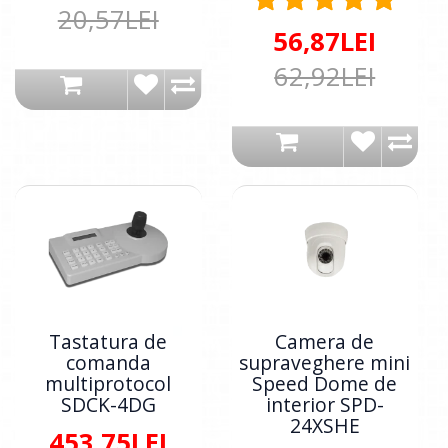
20,57LEI
56,87LEI
62,92LEI
Tastatura de
Camera de
comanda
supraveghere mini
multiprotocol
Speed Dome de
SDCK-4DG
interior SPD-
24XSHE
453,75LEI