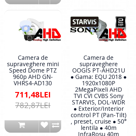
Camera de
Camera de
supraveghere mini
supraveghere
Speed Dome PTZ
OOGIS PT-AHD21U
960p AHD GN-
● Gama: EQU 2018 ●
VHRS4-AD130
1920x1080P
2MegaPixeli AHD
711,48LEI
TVI CVI CVBS Sony
STARVIS, DOL-WDR
782,87LEI
● Exterior/Interior
control PT (Pan-Tilt)
, preset, cruise ● 50°
lentila ● 40m
InfraRosu 40m