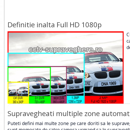
Definitie inalta Full HD 1080p
C
c
de
Supravegheati multiple zone automat
Puteti defini mai multe zone pe care doriti sa le suprav
sunt memorate de catre camera urmand sa le supravegh