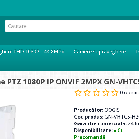
eghere FHD 1080P - 4K 8MPx
Camere supraveghere
I
me PTZ 1080P IP ONVIF 2MPX GN-VHT
0 opinii
Producător:
OOGIS
Cod produs:
GN-VHTC5-H2
Garantie comerciala:
24 lu
Disponibilitate:
Cu
Precomandă