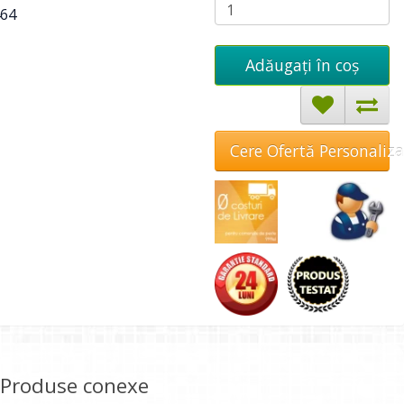
64
Adăugați în coş
Cere Ofertă Personaliz
Produse conexe