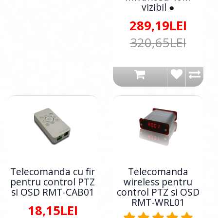
vizibil ●
289,19LEI
320,65LEI
Telecomanda cu fir
Telecomanda
pentru control PTZ
wireless pentru
si OSD RMT-CAB01
control PTZ si OSD
RMT-WRL01
18,15LEI