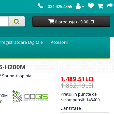
031.425.4555
0 produs(e) - 0,00LEI
nregistratoare Digitale
Accesorii
C5-H200M
/
Spune-ţi opinia
1.489,51LEI
1.862,19LEI
Preţul în puncte de
00M
recompensă: 146400
ni
Cantitate