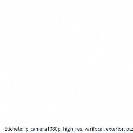
Etichete:
ip_camera1080p
,
high_res
,
varifocal
,
exterior
,
pt