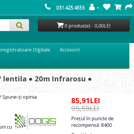
031.425.4555
0 produs(e) - 0,00LEI
nregistratoare Digitale
Accesorii
 lentila ● 20m Infrarosu ●
/
Spune-ţi opinia
85,91LEI
95,59LEI
Preţul în puncte de
recompensă: 8400
ni cu