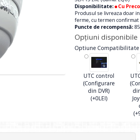
Disponibilitate:
Cu Prec
Produsul se livreaza doar i
ferme, cu termen confirmat
Puncte de recompensă:
85
Opţiuni disponibile
Optiune Compatibilitate
UTC control
UTC
(Configurare
(Co
din DVR)
di
(+0LEI)
Joy
(+