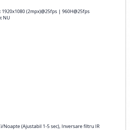
:
1920x1080 (2mpx)@25fps | 960H@25fps
:
NU
Noapte (Ajustabil 1-5 sec), Inversare filtru IR