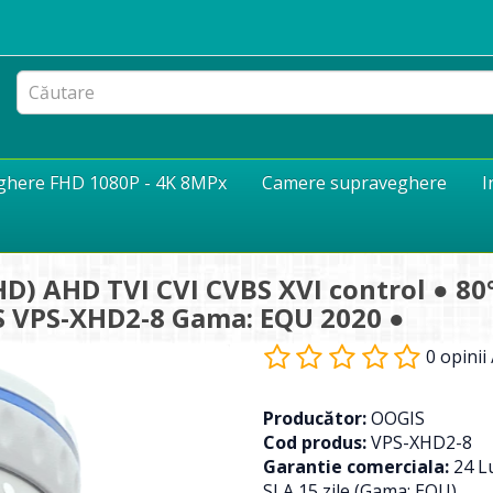
eghere FHD 1080P - 4K 8MPx
Camere supraveghere
I
) AHD TVI CVI CVBS XVI control ● 80°
IS VPS-XHD2-8 Gama: EQU 2020 ●
0 opinii
Producător:
OOGIS
Cod produs:
VPS-XHD2-8
Garantie comerciala:
24 Lu
SLA 15 zile (Gama: EQU)