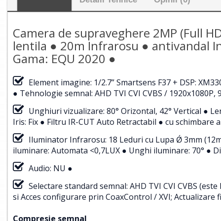
Camera de supraveghere 2MP (Full HD)
lentila ● 20m Infrarosu ● antivandal 
Gama: EQU 2020 ●
Element imagine: 1/2.7” Smartsens F37 + DSP: XM330
● Tehnologie semnal: AHD TVI CVI CVBS / 1920x1080P, 9
Unghiuri vizualizare: 80° Orizontal, 42° Vertical ●
Iris: Fix ● Filtru IR-CUT Auto Retractabil ● cu schimbare
Iluminator Infrarosu: 18 Leduri cu Lupa Ǿ 3mm (12m
iluminare: Automata <0,7LUX ● Unghi iluminare: 70° ● Di
Audio: NU ●
Selectare standard semnal: AHD TVI CVI CVBS (este 
si Acces configurare prin CoaxControl / XVI; Actualizare 
Compresie semnal