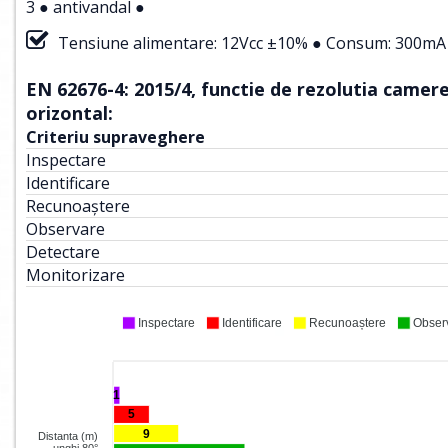
3 ● antivandal ●
Tensiune alimentare: 12Vcc ±10% ● Consum: 300mA 
EN 62676-4: 2015/4, functie de rezolutia camerei
orizontal:
Criteriu supraveghere
Inspectare
Identificare
Recunoaștere
Observare
Detectare
Monitorizare
Inspectare
Identificare
Recunoaștere
Obser
1
5
9
Distanta (m)
unghi 80°