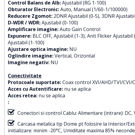
Control Balans de Alb:
Ajustabil (RG 1-100)
Obturator Electronic:
Auto, Manual (1/60-1/100000)
Reducere Zgomot:
2DNR Ajustabil (0-5), 3DNR Ajustabil
D-WDR / WDR:
Ajustabil (0-100)
Amplificare imagine:
Auto Gain Control
Expunere:
BLC OFF, Ajustabil (1-3), Anti Flicker Ajustabil 
Ajustabil (1-100)
Ajustare optica imagine:
NU
Oglindire imagine:
Vertical, Orizontal
Imagine negativ:
NU
Conectivitate
Protocoale suportate:
Coax control XVI/AHD/TVI/CVI/
Acces cu Autentificare:
nu se aplica
Acces retea:
nu se aplica
:
Conectori si control Cablu: Alimentare (intrare): DC,
Carcasa metalica tip Dome pt folosire la Interior/E
initializare: minim -20°C, Umiditate maxima 85% neconden