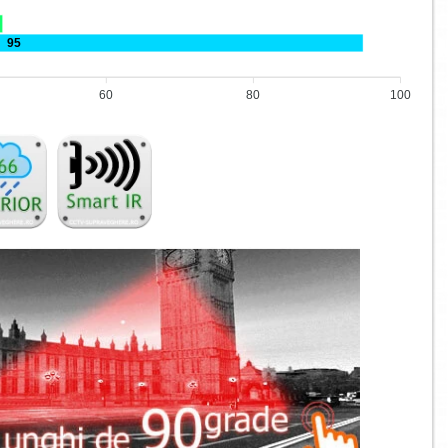
95
60
80
100