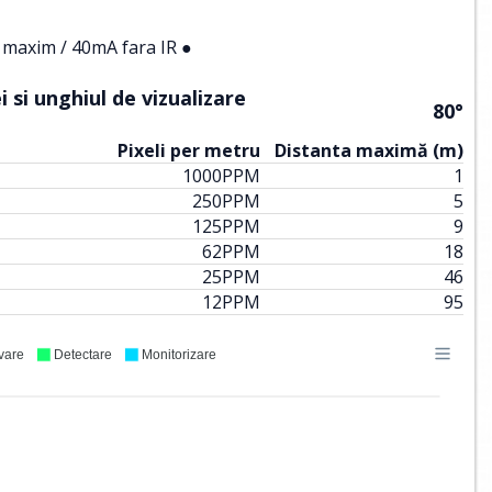
maxim / 40mA fara IR ●
 si unghiul de vizualizare
80°
Pixeli per metru
Distanta maximă (m)
1000
PPM
1
250
PPM
5
125
PPM
9
62
PPM
18
25
PPM
46
12
PPM
95
vare
Detectare
Monitorizare