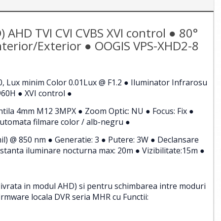
 AHD TVI CVI CVBS XVI control ● 80°
Interior/Exterior ● OOGIS VPS-XHD2-8
, Lux minim Color 0.01Lux @ F1.2 ● Iluminator Infrarosu
60H ● XVI control ●
 Lentila 4mm M12 3MPX ● Zoom Optic: NU ● Focus: Fix ●
 automata filmare color / alb-negru ●
il) @ 850 nm ● Generatie: 3 ● Putere: 3W ● Declansare
stanta iluminare nocturna max: 20m ● Vizibilitate:15m ●
livrata in modul AHD) si pentru schimbarea intre moduri
firmware locala DVR seria MHR cu Functii: