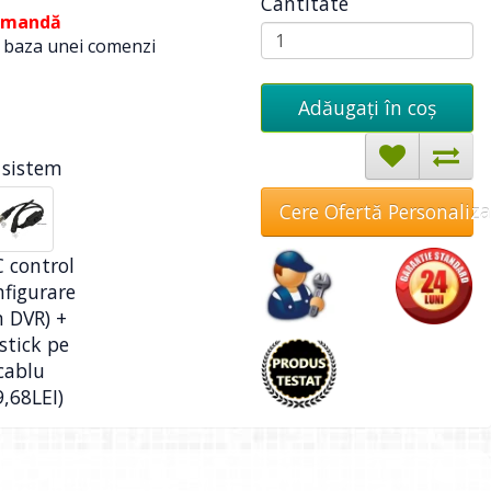
Cantitate
omandă
n baza unei comenzi
Adăugați în coş
 sistem
Cere Ofertă Personaliz
 control
nfigurare
n DVR) +
stick pe
cablu
9,68LEI)