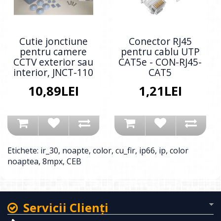
Cutie jonctiune
Conector RJ45
pentru camere
pentru cablu UTP
CCTV exterior sau
CAT5e - CON-RJ45-
interior, JNCT-110
CAT5
10,89LEI
1,21LEI
Etichete:
ir_30
,
noapte
,
color
,
cu_fir
,
ip66
,
ip
,
color
noaptea
,
8mpx
,
CEB
Servicii Clienţi