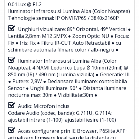
0.01Lux @ F1.2
Iluminator Infrarosu si Lumina Alba (Color Noaptea)
Tehnologie semnal: IP ONVIF/P6S / 3840x2160P
Unghiuri vizualizare: 89° Orizontal, 49° Vertical ●
Lentila 2,8mm M12 5MPX ● Zoom Optic: NU ● Focus:
Fix ● Iris: Fix ● Filtru IR-CUT Auto Retractabil ● cu
schimbare automata filmare color / alb-negru ●
Iluminator Infrarosu si Lumina Alba (Color
Noaptea): 4 NAMI Leduri cu Lupa Ǿ 10mm (20mil) @
850 nm (IR) / 490 nm (Lumina vizibila) ● Generatie: III
● Putere: 2,8W ● Declansare iluminare: controlabila
Senzor ● Unghi iluminare: 90° ● Distanta iluminare
nocturna max: 30m ● Vizibilitate:30m ●
Audio: Microfon inclus
Codare Audio (codec, banda): G.711U, G.711A;
ajustabil intrare (1-100); ajustabil iesire (1-100)
Acces configurare prin IE Browser, P6Slite APP;
actualizare firmware local sau de la distanta cu