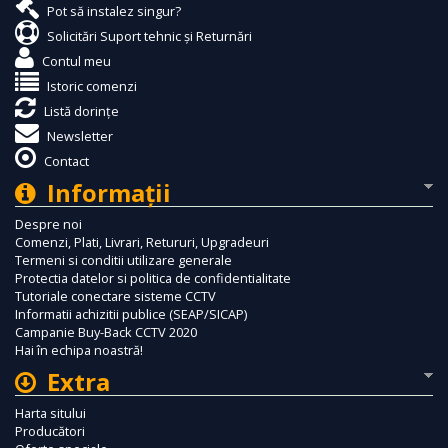
Pot să instalez singur?
Solicitări Suport tehnic și Returnări
Contul meu
Istoric comenzi
Listă dorințe
Newsletter
Contact
Informaţii
Despre noi
Comenzi, Plati, Livrari, Retururi, Upgradeuri
Termeni si conditii utilizare generale
Protectia datelor si politica de confidentialitate
Tutoriale conectare sisteme CCTV
Informatii achizitii publice (SEAP/SICAP)
Campanie Buy-Back CCTV 2020
Hai în echipa noastră!
Extra
Harta sitului
Producători