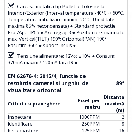
Carcasa metalica tip Bullet pt folosire la
Interior/Exterior (Interval temperatura -40°C~+60°C,
Temperatura initializare: minim -20°C, Umiditate
maxima 85% necondensata) ● Standard protectie
Praf/Apa: IP66 ● Axe reglaj: 3 ● Pozitionare: manuala:
max. Vertical(TILT) 190°; Orizontal(PAN) 190°;
Rasucire 360° ● suport inclus ●
Tensiune alimentare: 12Vcc ±10% ● Consum:
370mA maxim / 120mA fara IR ●
EN 62676-4: 2015/4, functie de
rezolutia camerei si unghiul de
89°
vizualizare orizontal:
Distanta
Pixeli per
Criteriu supraveghere
maximă
metru
(m)
Inspectare
1000
PPM
2
Identificare
250
PPM
8
Recunoaștere
125
PPM
16