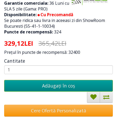
Garantie comerciala:
36 Luni cu
SLA 5 zile (Gama: PRO)
Disponibilitate:
Cu Precomandă
Se poate ridica sau livra in aceeasi zi din ShowRoom
Bucuresti (55-41-1-10034)
Puncte de recompensă:
324
329,12LEI
365,42LEI
Preţul în puncte de recompensă: 32400
Cantitate
Adăugați în coş
Cere Ofertă Personalizată