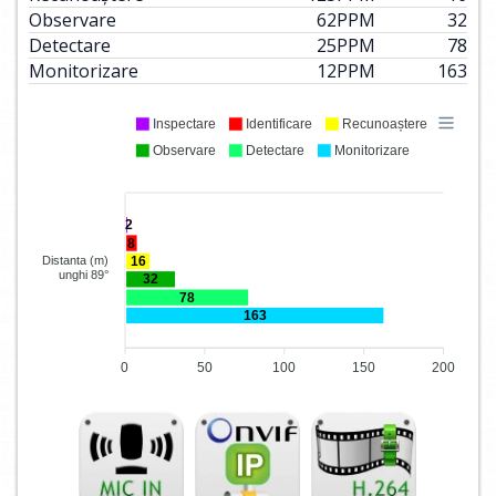
Observare
62
PPM
32
Detectare
25
PPM
78
Monitorizare
12
PPM
163
Inspectare
Identificare
Recunoaștere
Observare
Detectare
Monitorizare
2
8
16
Distanta (m)
unghi 89°
32
78
163
0
50
100
150
200