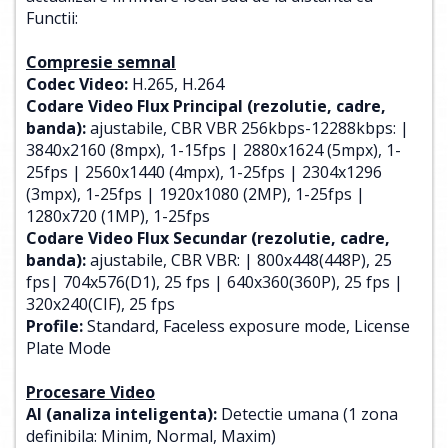
Functii:
Compresie semnal
Codec Video:
H.265, H.264
Codare Video Flux Principal (rezolutie, cadre,
banda):
ajustabile, CBR VBR 256kbps-12288kbps: |
3840x2160 (8mpx), 1-15fps | 2880x1624 (5mpx), 1-
25fps | 2560x1440 (4mpx), 1-25fps | 2304x1296
(3mpx), 1-25fps | 1920x1080 (2MP), 1-25fps |
1280x720 (1MP), 1-25fps
Codare Video Flux Secundar (rezolutie, cadre,
banda):
ajustabile, CBR VBR: | 800x448(448P), 25
fps| 704x576(D1), 25 fps | 640x360(360P), 25 fps |
320x240(CIF), 25 fps
Profile:
Standard, Faceless exposure mode, License
Plate Mode
Procesare Video
AI (analiza inteligenta):
Detectie umana (1 zona
definibila: Minim, Normal, Maxim)