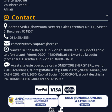
Oferte speciale
Vouchere cadou
Afiliaţi
Contact
Adresa Sediu (showroom, service): Calea Ferentari, Nr. 133, Sector
5, Bucuresti 051857
031.425.4555
comenzi@cctv-supraveghere.ro
Vanzari si Consultanta: Luni - Vineri: 09:00 - 17:00 Suport Tehnic
telefonic: Luni - Vineri: 09:00 - 16:00 Ridicari si Livrari de la sediu
(Comenzi si Garantii): Luni - Vineri: 09:00 - 16:00
Acest site este operat de catre ONESTORE ENERGY SRL, avand
CUI RO24386651, si inregistrata la Reg. Com. cu Nr. J200801448409, cod
CAEN 6202, 4791, 2630, Capital Social: 100.000RON, si cont deschis la
ING BANK: RO31INGB0000999914815357