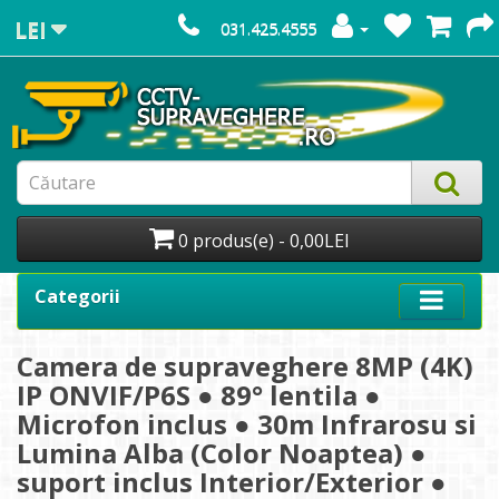
LEI
031.425.4555
0 produs(e) - 0,00LEI
Categorii
Camera de supraveghere 8MP (4K)
IP ONVIF/P6S ● 89° lentila ●
Microfon inclus ● 30m Infrarosu si
Lumina Alba (Color Noaptea) ●
suport inclus Interior/Exterior ●