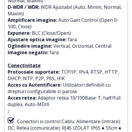
Normal, Maxim)
D-WDR / WDR:
WDR Ajustabil (Auto, Minim, Normal,
Maxim)
Amplificare imagine:
Auto Gain Control (Open 0-
100, Close)
Expunere:
BLC (Close/Open)
Ajustare optica imagine:
fara
Oglindire imagine:
Vertical, Orizontal, Central
Imagine negativ:
fara
Conectivitate
Protocoale suportate:
TCP/IP, IPv4, RTSP, HTTP,
DHCP, NTP, P2P, P6S, HIK
Acces cu Autentificare:
Utilizatori definibili cu
drepturi configurabile si parola
Acces retea:
Adaptor retea 10/100Base-T, half/full
duplex, Auto-MDIX
:
Conectori si control Cablu: Alimentare (intrare):
DC, Retea (comunicatie): RJ45 IZOLAT IP65 ● 55cm ●