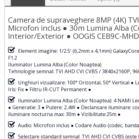
Camera de supraveghere 8MP (4K) TVI 
Microfon inclus ● 30m Lumina Alba (Co
Interior/Exterior ● OOGIS CEB9C-MH
Element imagine: 1/2.5' (6,2mm x 4,1mm) GalaxyCor
F1.2
Iluminator Lumina Alba (Color Noaptea)
Tehnologie semnal: TVI AHD CVI CVBS / 3840x2160P, 9
Unghiuri vizualizare: 100° Orizontal, 50° Vertical 
Iris: Fix ● Filtru IR-CUT Permanent ●
Iluminator Lumina Alba (Color Noaptea): 4 NAMI Led
● Generatie: 3 ● Putere: 2,4W ● Declansare iluminare: co
iluminare nocturna max: 30m ● Vizibilitate:25m ●
Audio: Microfon inclus ● Codare Audio (codec, banda)
Selectare standard semnal: TVI AHD CVI CVBS (este l