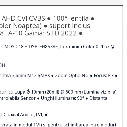
AHD CVI CVBS ● 100° lentila ●
lor Noaptea) ● suport inclus
D8TA-10 Gama: STD 2022 ●
e CMOS C18 + DSP: FH8538E, Lux minim Color 0.2Lux @
60H
● Lentila 3,6mm M12 5MPX ● Zoom Optic: NU ● Focus: Fix ●
uri cu Lupa Ǿ 10mm (20mil) @ 600 nm (Lumina vizibila)
ntrolabila Senzor ● Unghi iluminare: 90° ● Distanta
: Coaxial Audio (TVI) ●
ivrata in modul TVI) si pentru schimbarea intre moduri