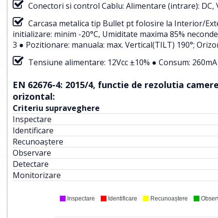
Conectori si control Cablu: Alimentare (intrare): DC,
Carcasa metalica tip Bullet pt folosire la Interior/
initializare: minim -20°C, Umiditate maxima 85% neconden
3 ● Pozitionare: manuala: max. Vertical(TILT) 190°; Orizo
Tensiune alimentare: 12Vcc ±10% ● Consum: 260mA 
EN 62676-4: 2015/4, functie de rezolutia camerei
orizontal:
Criteriu supraveghere
Inspectare
Identificare
Recunoaștere
Observare
Detectare
Monitorizare
Inspectare
Identificare
Recunoaștere
Obser