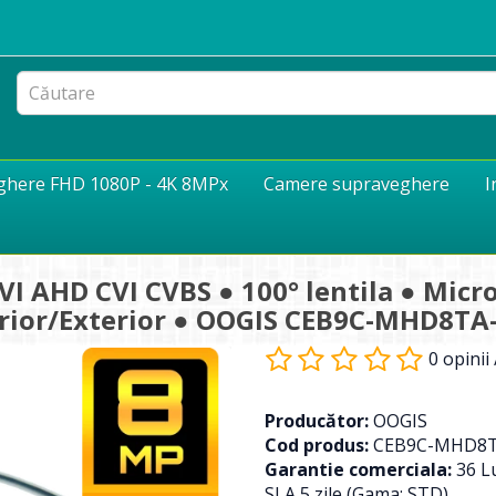
eghere FHD 1080P - 4K 8MPx
Camere supraveghere
I
I AHD CVI CVBS ● 100° lentila ● Micr
terior/Exterior ● OOGIS CEB9C-MHD8TA
0 opinii
Producător:
OOGIS
Cod produs:
CEB9C-MHD8T
Garantie comerciala:
36 Lu
SLA 5 zile (Gama: STD)