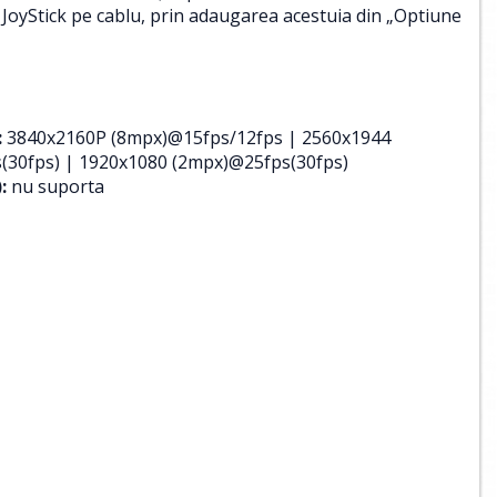
JoyStick pe cablu, prin adaugarea acestuia din „Optiune
:
3840x2160P (8mpx)@15fps/12fps | 2560x1944
(30fps) | 1920x1080 (2mpx)@25fps(30fps)
:
nu suporta