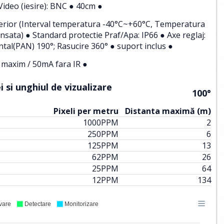
 Video (iesire): BNC ● 40cm ●
Exterior (Interval temperatura -40°C~+60°C, Temperatura
sata) ● Standard protectie Praf/Apa: IP66 ● Axe reglaj:
ntal(PAN) 190°; Rasucire 360° ● suport inclus ●
maxim / 50mA fara IR ●
 si unghiul de vizualizare
100°
Pixeli per metru
Distanta maximă (m)
1000
PPM
2
250
PPM
6
125
PPM
13
62
PPM
26
25
PPM
64
12
PPM
134
vare
Detectare
Monitorizare