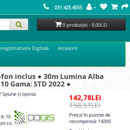
031.425.4555
0 produs(e) - 0,00LEI
nregistratoare Digitale
Accesorii
ofon inclus ● 30m Lumina Alba
-10 Gama: STD 2022 ●
/
Spune-ţi opinia
142,78LEI
158,51LEI
Preţul în puncte de
A-10
recompensă: 14300
ni cu