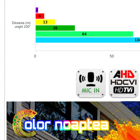
2
6
13
Distanta (m)
unghi 100°
26
64
13
0
50