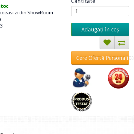
Cantitate
stoc
 aceeasi zi din ShowRoom
)
3
Adăugați în coş
Cere Ofertă Personaliz