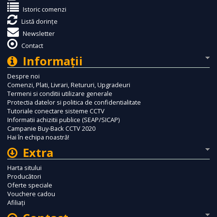
Istoric comenzi
Listă dorințe
Newsletter
Contact
Informaţii
Despre noi
Comenzi, Plati, Livrari, Retururi, Upgradeuri
Termeni si conditii utilizare generale
Protectia datelor si politica de confidentialitate
Tutoriale conectare sisteme CCTV
Informatii achizitii publice (SEAP/SICAP)
Campanie Buy-Back CCTV 2020
Hai în echipa noastră!
Extra
Harta sitului
Producători
Oferte speciale
Vouchere cadou
Afiliaţi