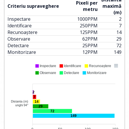
Pixeli per
Criteriu supraveghere
maximă
metru
(m)
Inspectare
1000
PPM
2
Identificare
250
PPM
7
Recunoaștere
125
PPM
14
Observare
62
PPM
29
Detectare
25
PPM
72
Monitorizare
12
PPM
149
Inspectare
Identificare
Recunoaștere
Observare
Detectare
Monitorizare
2
7
14
Distanta (m)
unghi 94°
29
72
149