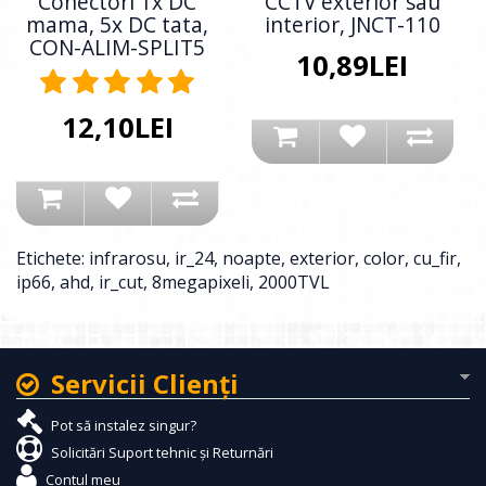
Conectori 1x DC
CCTV exterior sau
mama, 5x DC tata,
interior, JNCT-110
CON-ALIM-SPLIT5
10,89LEI
12,10LEI
Etichete:
infrarosu
,
ir_24
,
noapte
,
exterior
,
color
,
cu_fir
,
ip66
,
ahd
,
ir_cut
,
8megapixeli
,
2000TVL
Servicii Clienţi
Pot să instalez singur?
Solicitări Suport tehnic și Returnări
Contul meu