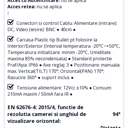
Acces cu Autentificare:
nu se aplica
Acces retea:
nu se aplica
:
Conectori si control Cablu: Alimentare (intrare):
DC, Video (iesire): BNC ● 40cm ●
Carcasa Plastic tip Bullet pt folosire la
Interior/Exterior (Interval temperatura -20°C~+50°C,
Temperatura initializare: minim -20°C, Umiditate
maxima 85% necondensata) ● Standard protectie
Praf/Apa: IP66 ● Axe reglaj: 3 ● Pozitionare: manuala:
max. Vertical(TILT) 170°; Orizontal(PAN) 170°;
Rasucire 360° ● suport inclus ●
Tensiune alimentare: 12Vcc ±10% ● Consum:
210mA maxim / 50mA fara IR ●
EN 62676-4: 2015/4, functie de
rezolutia camerei si unghiul de
94°
vizualizare orizontal:
Distanta