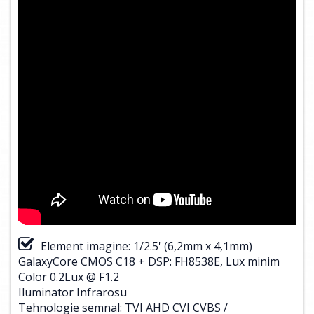
Element imagine: 1/2.5' (6,2mm x 4,1mm)
GalaxyCore CMOS C18 + DSP: FH8538E, Lux minim
Color 0.2Lux @ F1.2
Iluminator Infrarosu
Tehnologie semnal: TVI AHD CVI CVBS /