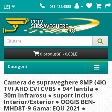
LEI
031.425.4555
0 produs(e) - 0,00LEI
Categorii
Camera de supraveghere 8MP (4K)
TVI AHD CVI CVBS ● 94° lentila ●
30m Infrarosu ● suport inclus
Interior/Exterior ● OOGIS BEN-
MHD8T-9 Gama: EQU 2021 ●