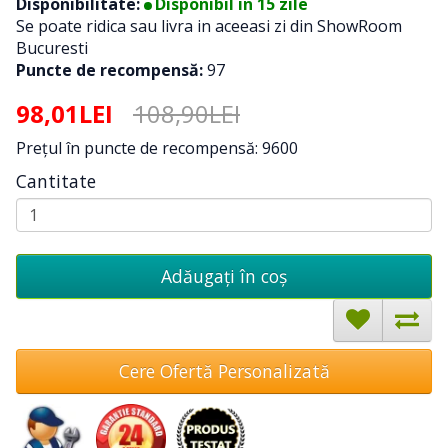
Disponibilitate:
Disponibil in 15 zile
Se poate ridica sau livra in aceeasi zi din ShowRoom
Bucuresti
Puncte de recompensă:
97
98,01LEI
108,90LEI
Preţul în puncte de recompensă: 9600
Cantitate
Adăugați în coş
Cere Ofertă Personalizată