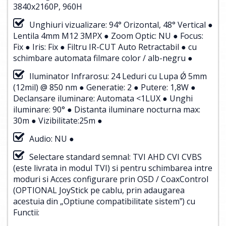
3840x2160P, 960H
Unghiuri vizualizare: 94° Orizontal, 48° Vertical ●
Lentila 4mm M12 3MPX ● Zoom Optic: NU ● Focus:
Fix ● Iris: Fix ● Filtru IR-CUT Auto Retractabil ● cu
schimbare automata filmare color / alb-negru ●
Iluminator Infrarosu: 24 Leduri cu Lupa Ǿ 5mm
(12mil) @ 850 nm ● Generatie: 2 ● Putere: 1,8W ●
Declansare iluminare: Automata <1LUX ● Unghi
iluminare: 90° ● Distanta iluminare nocturna max:
30m ● Vizibilitate:25m ●
Audio: NU ●
Selectare standard semnal: TVI AHD CVI CVBS
(este livrata in modul TVI) si pentru schimbarea intre
moduri si Acces configurare prin OSD / CoaxControl
(OPTIONAL JoyStick pe cablu, prin adaugarea
acestuia din „Optiune compatibilitate sistem‟) cu
Functii: