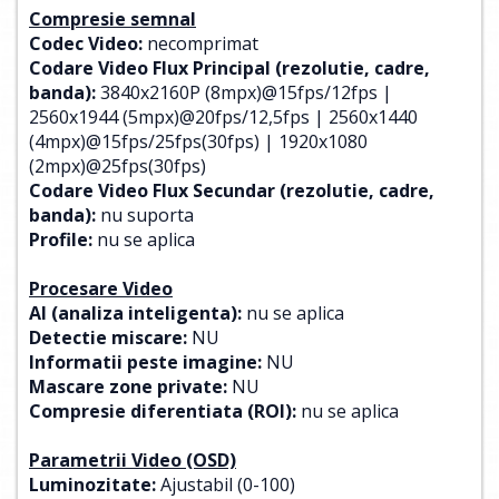
Compresie semnal
Codec Video:
necomprimat
Codare Video Flux Principal (rezolutie, cadre,
banda):
3840x2160P (8mpx)@15fps/12fps |
2560x1944 (5mpx)@20fps/12,5fps | 2560x1440
(4mpx)@15fps/25fps(30fps) | 1920x1080
(2mpx)@25fps(30fps)
Codare Video Flux Secundar (rezolutie, cadre,
banda):
nu suporta
Profile:
nu se aplica
Procesare Video
AI (analiza inteligenta):
nu se aplica
Detectie miscare:
NU
Informatii peste imagine:
NU
Mascare zone private:
NU
Compresie diferentiata (ROI):
nu se aplica
Parametrii Video (OSD)
Luminozitate:
Ajustabil (0-100)