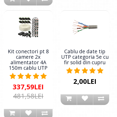
Kit conectori pt 8
Cablu de date tip
camere 2x
UTP categoria 5e cu
alimentator 4A
fir solid din cupru
150m cablu UTP
2,00LEI
337,59LEI
481,58LEI