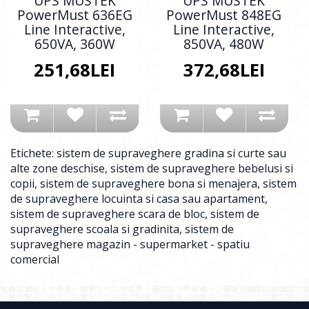
UPS MUSTEK
UPS MUSTEK
PowerMust 636EG
PowerMust 848EG
Line Interactive,
Line Interactive,
650VA, 360W
850VA, 480W
251,68LEI
372,68LEI
Etichete:
sistem de supraveghere gradina si curte sau
alte zone deschise
,
sistem de supraveghere bebelusi si
copii
,
sistem de supraveghere bona si menajera
,
sistem
de supraveghere locuinta si casa sau apartament
,
sistem de supraveghere scara de bloc
,
sistem de
supraveghere scoala si gradinita
,
sistem de
supraveghere magazin - supermarket - spatiu
comercial