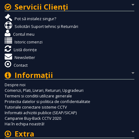
Servicii Clienţi
Pot să instalez singur?
Solicitări Suport tehnic și Returnări
Contul meu
Istoric comenzi
Listă dorințe
Newsletter
Contact
Informaţii
Despre noi
Comenzi, Plati, Livrari, Retururi, Upgradeuri
Termeni si conditii utilizare generale
Protectia datelor si politica de confidentialitate
Tutoriale conectare sisteme CCTV
Informatii achizitii publice (SEAP/SICAP)
Campanie Buy-Back CCTV 2020
Hai în echipa noastră!
Extra