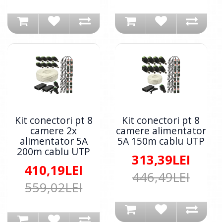
Kit conectori pt 8
Kit conectori pt 8
camere 2x
camere alimentator
alimentator 5A
5A 150m cablu UTP
200m cablu UTP
313,39LEI
410,19LEI
446,49LEI
559,02LEI