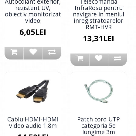
Autocolant exterior,
Telecomanda
rezistent UV,
InfraRosu pentru
obiectiv monitorizat
navigare in meniul
video
inregistratoarelor
RMT-HVR
6,05LEI
13,31LEI
Cablu HDMI-HDMI
Patch cord UTP
video audio 1.8m
categoria 5e
lungime 3m