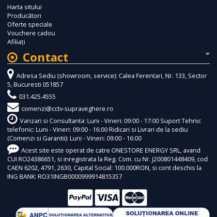
Harta sitului
Producători
Oferte speciale
Vouchere cadou
Afiliaţi
Contact
Adresa Sediu (showroom, service): Calea Ferentari, Nr. 133, Sector
5, Bucuresti 051857
031.425.4555
comenzi@cctv-supraveghere.ro
Vanzari si Consultanta: Luni - Vineri: 09:00 - 17:00 Suport Tehnic
telefonic: Luni - Vineri: 09:00 - 16:00 Ridicari si Livrari de la sediu
(Comenzi si Garantii): Luni - Vineri: 09:00 - 16:00
Acest site este operat de catre ONESTORE ENERGY SRL, avand
CUI RO24386651, si inregistrata la Reg. Com. cu Nr. J200801448409, cod
CAEN 6202, 4791, 2630, Capital Social: 100.000RON, si cont deschis la
ING BANK: RO31INGB0000999914815357