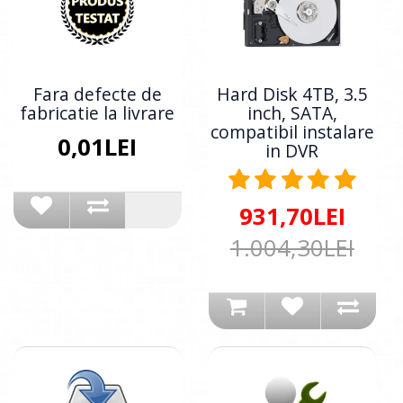
Fara defecte de
Hard Disk 4TB, 3.5
fabricatie la livrare
inch, SATA,
compatibil instalare
0,01LEI
in DVR
931,70LEI
1.004,30LEI