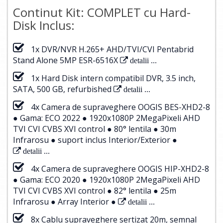
Continut Kit: COMPLET cu Hard-
Disk Inclus:
1x DVR/NVR H.265+ AHD/TVI/CVI Pentabrid
Stand Alone 5MP ESR-6516X
detalii ...
1x Hard Disk intern compatibil DVR, 3.5 inch,
SATA, 500 GB, refurbished
detalii ...
4x Camera de supraveghere OOGIS BES-XHD2-8
● Gama: ECO 2022 ● 1920x1080P 2MegaPixeli AHD
TVI CVI CVBS XVI control ● 80° lentila ● 30m
Infrarosu ● suport inclus Interior/Exterior ●
detalii ...
4x Camera de supraveghere OOGIS HIP-XHD2-8
● Gama: ECO 2020 ● 1920x1080P 2MegaPixeli AHD
TVI CVI CVBS XVI control ● 82° lentila ● 25m
Infrarosu ● Array Interior ●
detalii ...
8x Cablu supraveghere sertizat 20m, semnal