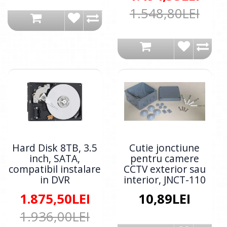
1.548,80LEI
Hard Disk 8TB, 3.5
Cutie jonctiune
inch, SATA,
pentru camere
compatibil instalare
CCTV exterior sau
in DVR
interior, JNCT-110
1.875,50LEI
10,89LEI
1.936,00LEI