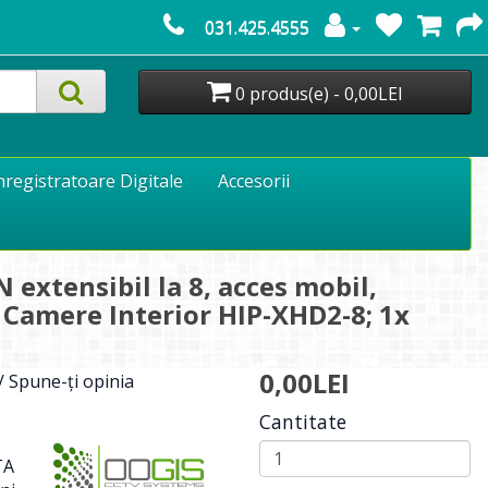
031.425.4555
0 produs(e) - 0,00LEI
nregistratoare Digitale
Accesorii
xtensibil la 8, acces mobil,
 Camere Interior HIP-XHD2-8; 1x
0,00LEI
/
Spune-ţi opinia
Cantitate
TA