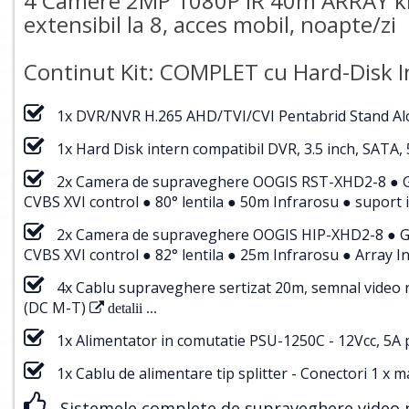
4 Camere 2MP 1080P IR 40m ARRAY k
extensibil la 8, acces mobil, noapte/zi
Continut Kit: COMPLET cu Hard-Disk I
1x DVR/NVR H.265 AHD/TVI/CVI Pentabrid Stand A
1x Hard Disk intern compatibil DVR, 3.5 inch, SATA,
2x Camera de supraveghere OOGIS RST-XHD2-8 ● G
CVBS XVI control ● 80° lentila ● 50m Infrarosu ● suport i
2x Camera de supraveghere OOGIS HIP-XHD2-8 ● G
CVBS XVI control ● 82° lentila ● 25m Infrarosu ● Array In
4x Cablu supraveghere sertizat 20m, semnal video 
(DC M-T)
detalii ...
1x Alimentator in comutatie PSU-1250C - 12Vcc, 5A 
1x Cablu de alimentare tip splitter - Conectori 1 x
Sistemele complete de supraveghere video po