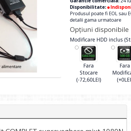
Garantie comerciala:
24 lu
Disponibilitate:
Indisponi
Produsul poate fi EOL sau E
detalii gama urmatoare
Opţiuni disponibile
Modificare HDD inclus (St
Fara
Fara
Stocare
Modific
(-72,60LEI)
(+0LEI