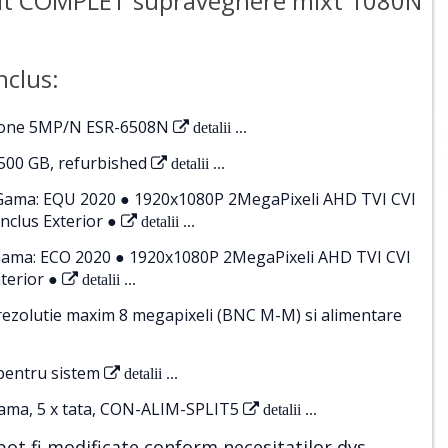
it COMPLET supraveghere mixt 1080N
nclus:
lone 5MP/N ESR-6508N
detalii ...
 500 GB, refurbished
detalii ...
ama: EQU 2020 ● 1920x1080P 2MegaPixeli AHD TVI CVI
nclus Exterior ●
detalii ...
ama: ECO 2020 ● 1920x1080P 2MegaPixeli AHD TVI CVI
terior ●
detalii ...
rezolutie maxim 8 megapixeli (BNC M-M) si alimentare
pentru sistem
detalii ...
 mama, 5 x tata, CON-ALIM-SPLIT5
detalii ...
t fi modificate conform necesitatilor dvs.