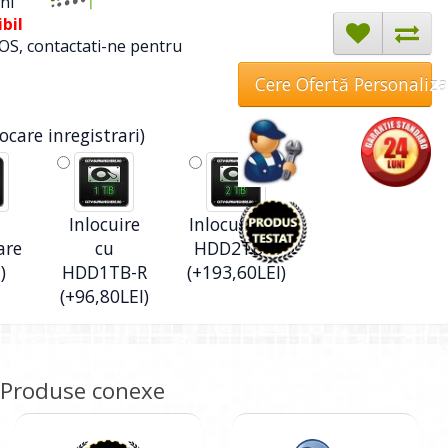
ni
bil
OS, contactati-ne pentru
Cere Ofertă Personaliz
ocare inregistrari)
Inlocuire
Inlocuire cu
are
cu
HDD2TB-R
)
HDD1TB-R
(+193,60LEI)
(+96,80LEI)
Produse conexe