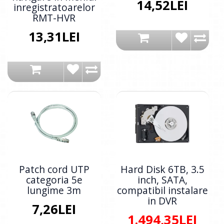
14,52LEI
inregistratoarelor
RMT-HVR
13,31LEI
Patch cord UTP
Hard Disk 6TB, 3.5
categoria 5e
inch, SATA,
lungime 3m
compatibil instalare
in DVR
7,26LEI
1.494,35LEI