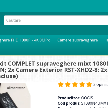
eghere FHD 1080P - 4K 8MPx
Camere supraveghere
I
t COMPLET supraveghere mixt 1080N e
8N; 2x Camere Exterior RST-XHD2-8; 2x
ncluse)
2 opinii
Producător:
OOGIS
Cod produs:
S1080N4UMX