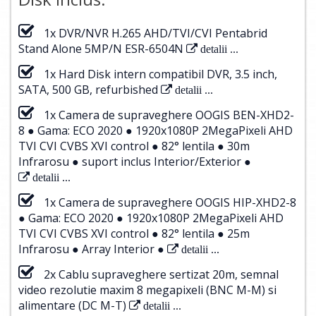
1x DVR/NVR H.265 AHD/TVI/CVI Pentabrid
Stand Alone 5MP/N ESR-6504N
detalii ...
1x Hard Disk intern compatibil DVR, 3.5 inch,
SATA, 500 GB, refurbished
detalii ...
1x Camera de supraveghere OOGIS BEN-XHD2-
8 ● Gama: ECO 2020 ● 1920x1080P 2MegaPixeli AHD
TVI CVI CVBS XVI control ● 82° lentila ● 30m
Infrarosu ● suport inclus Interior/Exterior ●
detalii ...
1x Camera de supraveghere OOGIS HIP-XHD2-8
● Gama: ECO 2020 ● 1920x1080P 2MegaPixeli AHD
TVI CVI CVBS XVI control ● 82° lentila ● 25m
Infrarosu ● Array Interior ●
detalii ...
2x Cablu supraveghere sertizat 20m, semnal
video rezolutie maxim 8 megapixeli (BNC M-M) si
alimentare (DC M-T)
detalii ...