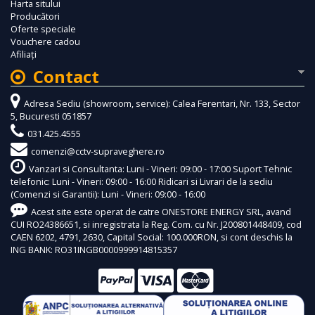
Harta sitului
Producători
Oferte speciale
Vouchere cadou
Afiliaţi
Contact
Adresa Sediu (showroom, service): Calea Ferentari, Nr. 133, Sector
5, Bucuresti 051857
031.425.4555
comenzi@cctv-supraveghere.ro
Vanzari si Consultanta: Luni - Vineri: 09:00 - 17:00 Suport Tehnic
telefonic: Luni - Vineri: 09:00 - 16:00 Ridicari si Livrari de la sediu
(Comenzi si Garantii): Luni - Vineri: 09:00 - 16:00
Acest site este operat de catre ONESTORE ENERGY SRL, avand
CUI RO24386651, si inregistrata la Reg. Com. cu Nr. J200801448409, cod
CAEN 6202, 4791, 2630, Capital Social: 100.000RON, si cont deschis la
ING BANK: RO31INGB0000999914815357