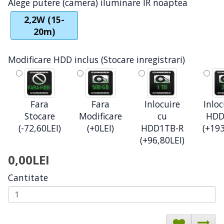
Alege putere (camera) iluminare IR noaptea
2,2W (15-
20m)
Modificare HDD inclus (Stocare inregistrari)
Fara
Fara
Inlocuire
Inloc
Stocare
Modificare
cu
HDD
(-72,60LEI)
(+0LEI)
HDD1TB-R
(+193
(+96,80LEI)
0,00LEI
Cantitate