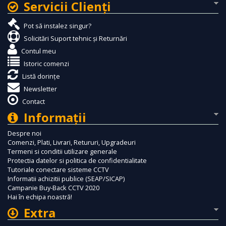
Servicii Clienţi
Pot să instalez singur?
Solicitări Suport tehnic și Returnări
Contul meu
Istoric comenzi
Listă dorințe
Newsletter
Contact
Informaţii
Despre noi
Comenzi, Plati, Livrari, Retururi, Upgradeuri
Termeni si conditii utilizare generale
Protectia datelor si politica de confidentialitate
Tutoriale conectare sisteme CCTV
Informatii achizitii publice (SEAP/SICAP)
Campanie Buy-Back CCTV 2020
Hai în echipa noastră!
Extra