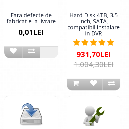
Fara defecte de
Hard Disk 4TB, 3.5
fabricatie la livrare
inch, SATA,
compatibil instalare
0,01LEI
in DVR
931,70LEI
1.004,30LEI