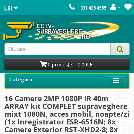
LEI
031.425.4555
0 produs(e) - 0,00LEI
Categorii
16 Camere 2MP 1080P IR 40m
ARRAY kit COMPLET supraveghere
mixt 1080N, acces mobil, noapte/zi
(1x Inregistrator ESR-6516N; 8x
Camere Exterior RST-XHD2-8; 8x