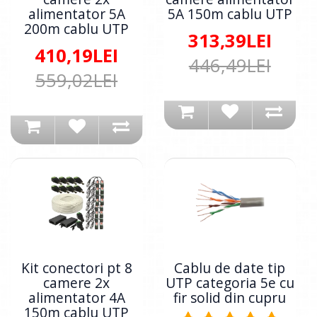
alimentator 5A
5A 150m cablu UTP
200m cablu UTP
313,39LEI
410,19LEI
446,49LEI
559,02LEI
Kit conectori pt 8
Cablu de date tip
camere 2x
UTP categoria 5e cu
alimentator 4A
fir solid din cupru
150m cablu UTP