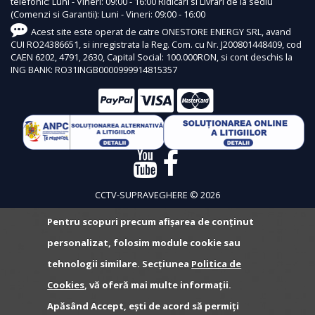
telefonic: Luni - Vineri: 09:00 - 16:00 Ridicari si Livrari de la sediu
(Comenzi si Garantii): Luni - Vineri: 09:00 - 16:00
Acest site este operat de catre ONESTORE ENERGY SRL, avand
CUI RO24386651, si inregistrata la Reg. Com. cu Nr. J200801448409, cod
CAEN 6202, 4791, 2630, Capital Social: 100.000RON, si cont deschis la
ING BANK: RO31INGB0000999914815357
CCTV-SUPRAVEGHERE © 2026
Pentru scopuri precum afișarea de conținut
personalizat, folosim module cookie sau
tehnologii similare. Secțiunea
Politica de
Cookies
, vă oferă mai multe informații.
Apăsând Accept, ești de acord să permiți