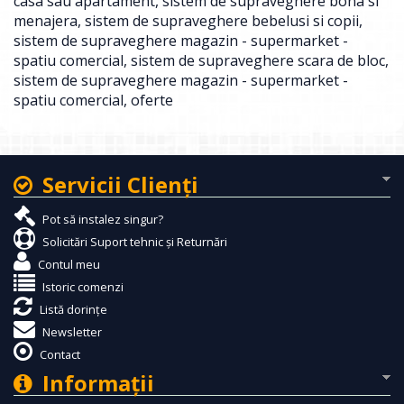
casa sau apartament
,
sistem de supraveghere bona si
menajera
,
sistem de supraveghere bebelusi si copii
,
sistem de supraveghere magazin - supermarket -
spatiu comercial
,
sistem de supraveghere scara de bloc
,
sistem de supraveghere magazin - supermarket -
spatiu comercial
,
oferte
Servicii Clienţi
Pot să instalez singur?
Solicitări Suport tehnic și Returnări
Contul meu
Istoric comenzi
Listă dorințe
Newsletter
Contact
Informaţii