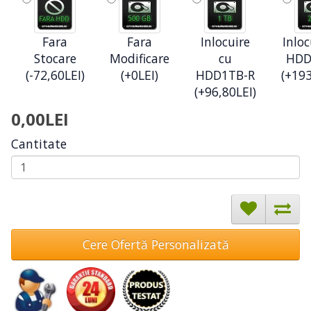
Fara
Fara
Inlocuire
Inloc
Stocare
Modificare
cu
HDD
(-72,60LEI)
(+0LEI)
HDD1TB-R
(+193
(+96,80LEI)
0,00LEI
Cantitate
Cere Ofertă Personalizată