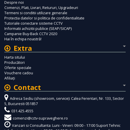
Despre noi
Comenzi, Plati, Livrari, Retururi, Upgradeuri
Termeni si conditii utilizare generale
Protectia datelor si politica de confidentialitate
Tutoriale conectare sisteme CCTV
Informatii achizitii publice (SEAP/SICAP)
Campanie Buy-Back CCTV 2020
Hai în echipa noastră!
Extra
Harta sitului
Producători
Oferte speciale
Vouchere cadou
Afiliaţi
Contact
Adresa Sediu (showroom, service): Calea Ferentari, Nr. 133, Sector
5, Bucuresti 051857
031.425.4555
comenzi@cctv-supraveghere.ro
Vanzari si Consultanta: Luni - Vineri: 09:00 - 17:00 Suport Tehnic