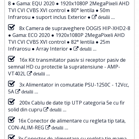
8 ● Gama: EQU 2020 ● 1920x1080P 2MegaPixeli AHD
TVI CVI CVBS XVI control ● 80° lentila ● 50m
Infrarosu ● suport inclus Exterior ●
detalii ...
8x Camera de supraveghere OOGIS HIP-XHD2-8
● Gama: ECO 2020 ● 1920x1080P 2MegaPixeli AHD
TVI CVI CVBS XVI control ● 82° lentila ● 25m
Infrarosu ● Array Interior ●
detalii ...
16x Kit transmitator pasiv si receptor pasiv de
semnal HD cu protectie la supratensiune - AMP-
VT402L
detalii ...
3x Alimentator in comutatie PSU-1250C - 12Vcc,
5A
detalii ...
200x Cablu de date tip UTP categoria 5e cu fir
solid din cupru
detalii ...
16x Conector de alimentare cu regleta tip tata,
CON-ALIM-REG
detalii ...
3x Conector de alimentare cu regleta tip mama,