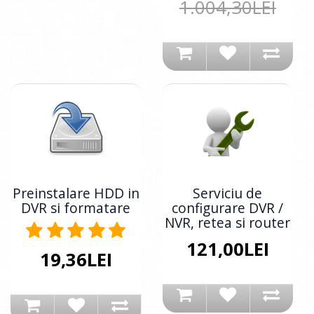
1.004,30LEI
Preinstalare HDD in
Serviciu de
DVR si formatare
configurare DVR /
NVR, retea si router
121,00LEI
19,36LEI