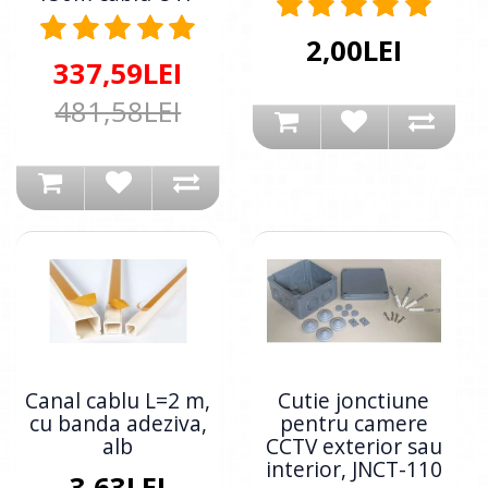
2,00LEI
337,59LEI
481,58LEI
Canal cablu L=2 m,
Cutie jonctiune
cu banda adeziva,
pentru camere
alb
CCTV exterior sau
interior, JNCT-110
3,63LEI