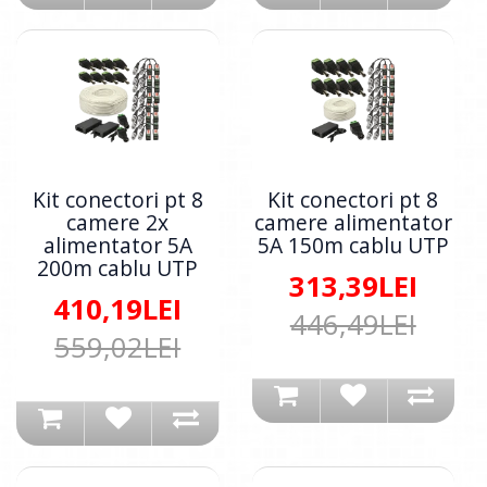
Kit conectori pt 8
Kit conectori pt 8
camere 2x
camere alimentator
alimentator 5A
5A 150m cablu UTP
200m cablu UTP
313,39LEI
410,19LEI
446,49LEI
559,02LEI