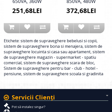
650VA, 360W
850VA, 480W
251,68LEI
372,68LEI
Etichete:
sistem de supraveghere bebelusi si copii
,
sistem de supraveghere bona si menajera
,
sistem de
supraveghere locuinta si casa sau apartament
,
sistem
de supraveghere magazin - supermarket - spatiu
comercial
,
sistem de supraveghere scara de bloc
,
Sistem de supraveghere pentru bar - club - hotel -
pensiune
,
sistem de supraveghere scoala si gradinita
Servicii Clienţi
Pot să instalez singur?