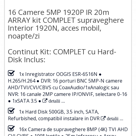
16 Camere 5MP 1920P IR 20m
ARRAY kit COMPLET supraveghere
Interior 1920N, acces mobil,
noapte/zi
Continut Kit: COMPLET cu Hard-
Disk Inclus:
1x Inregistrator OOGIS ESR-6516N ●
H.265/H.264 ● DVR: 16 porturi BNC 5MP-N camere
AHD/TVI/CVI/CBVS cu CoaxAudio/1xAnalogic sau
NVR: 16 canale 2MP camere IP/ONVIF, selectare 0-16
● 1xSATA 3.5 ●
detalii ...
1x Hard Disk 500GB, 3.5 inch, SATA,
Refurbished, compatibil instalare in DVR
detalii ...
16x Camera de supraveghere 8MP (4K) TVI AHD
CVI CVBS ● 100° lentila ● 25m Infrarosu ● Array