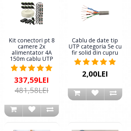
Kit conectori pt 8
Cablu de date tip
camere 2x
UTP categoria 5e cu
alimentator 4A
fir solid din cupru
150m cablu UTP
2,00LEI
337,59LEI
481,58LEI