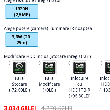
Alege rezolutie inregistrator
1920N
(2,5MP)
Alege putere (camera) iluminare IR noaptea
3,6W (20-
25m)
Modificare HDD inclus (Stocare inregistrari)
Fara
Fara
Inlocuire
Inloc
Stocare
Modificare
cu
HDD
(-72,60LEI)
(+0LEI)
HDD1TB-R
(+193
(+96,80LEI)
3.034,68LEI
4.370,52LEI