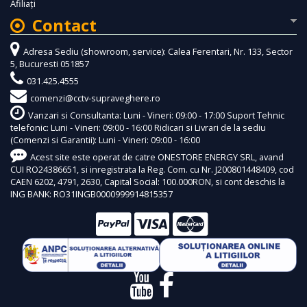
Afiliaţi
Contact
Adresa Sediu (showroom, service): Calea Ferentari, Nr. 133, Sector
5, Bucuresti 051857
031.425.4555
comenzi@cctv-supraveghere.ro
Vanzari si Consultanta: Luni - Vineri: 09:00 - 17:00 Suport Tehnic
telefonic: Luni - Vineri: 09:00 - 16:00 Ridicari si Livrari de la sediu
(Comenzi si Garantii): Luni - Vineri: 09:00 - 16:00
Acest site este operat de catre ONESTORE ENERGY SRL, avand
CUI RO24386651, si inregistrata la Reg. Com. cu Nr. J200801448409, cod
CAEN 6202, 4791, 2630, Capital Social: 100.000RON, si cont deschis la
ING BANK: RO31INGB0000999914815357