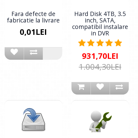
Fara defecte de
Hard Disk 4TB, 3.5
fabricatie la livrare
inch, SATA,
compatibil instalare
0,01LEI
in DVR
931,70LEI
1.004,30LEI