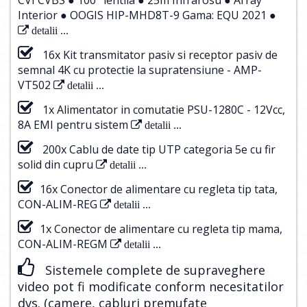
Interior ● OOGIS HIP-MHD8T-9 Gama: EQU 2021 ●
detalii ...
16x Kit transmitator pasiv si receptor pasiv de
semnal 4K cu protectie la supratensiune - AMP-
VT502
detalii ...
1x Alimentator in comutatie PSU-1280C - 12Vcc,
8A EMI pentru sistem
detalii ...
200x Cablu de date tip UTP categoria 5e cu fir
solid din cupru
detalii ...
16x Conector de alimentare cu regleta tip tata,
CON-ALIM-REG
detalii ...
1x Conector de alimentare cu regleta tip mama,
CON-ALIM-REGM
detalii ...
Sistemele complete de supraveghere
video pot fi modificate conform necesitatilor
dvs. (camere, cabluri premufate