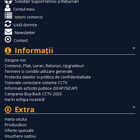
Solicitări Suport tehnic și Returnări
Contul meu
Istoric comenzi
Listă dorințe
Newsletter
Contact
Informaţii
Despre noi
Comenzi, Plati, Livrari, Retururi, Upgradeuri
Termeni si conditii utilizare generale
Protectia datelor si politica de confidentialitate
Tutoriale conectare sisteme CCTV
Informatii achizitii publice (SEAP/SICAP)
Campanie Buy-Back CCTV 2020
Hai în echipa noastră!
Extra
Harta sitului
Producători
Oferte speciale
Vouchere cadou