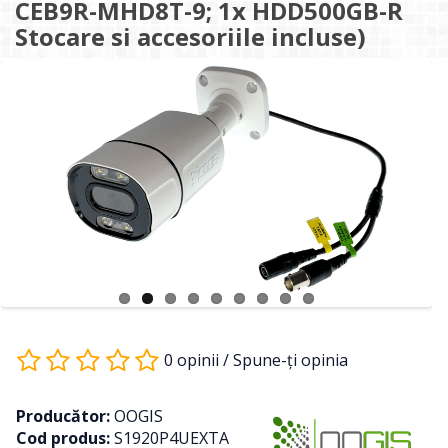
CEB9R-MHD8T-9; 1x HDD500GB-R
Stocare si accesoriile incluse)
0 opinii
/
Spune-ţi opinia
Producător:
OOGIS
Cod produs:
S1920P4UEXTA