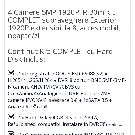
4 Camere 5MP 1920P IR 30m kit
COMPLET supraveghere Exterior
1920P extensibil la 8, acces mobil,
noapte/zi
Continut Kit: COMPLET cu Hard-
Disk Inclus:
1x Inregistrator OOGIS ESR-6508X(v2) ●
H.265+/H.265/H.264 ● DVR: 8 porturi BNC 5MP/8MP-
N camere AHD/TVI/CVI/CBVS cu
CoaxAudio/4xAnalogic sau NVR: 8 canale 2MP
camere IP/ONVIF, selectare 0-8 ● 1xSATA 3.5 ●
Analiza AI
detalii ...
1x Hard Disk 500GB, 3.5 inch, SATA,
Refurbished, compatibil instalare in DVR
detalii ...
4x Camera de supraveghere 8MP (4K) TVI AHD