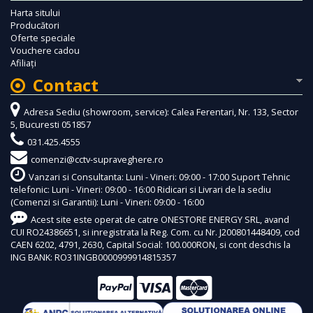
Harta sitului
Producători
Oferte speciale
Vouchere cadou
Afiliaţi
Contact
Adresa Sediu (showroom, service): Calea Ferentari, Nr. 133, Sector
5, Bucuresti 051857
031.425.4555
comenzi@cctv-supraveghere.ro
Vanzari si Consultanta: Luni - Vineri: 09:00 - 17:00 Suport Tehnic
telefonic: Luni - Vineri: 09:00 - 16:00 Ridicari si Livrari de la sediu
(Comenzi si Garantii): Luni - Vineri: 09:00 - 16:00
Acest site este operat de catre ONESTORE ENERGY SRL, avand
CUI RO24386651, si inregistrata la Reg. Com. cu Nr. J200801448409, cod
CAEN 6202, 4791, 2630, Capital Social: 100.000RON, si cont deschis la
ING BANK: RO31INGB0000999914815357