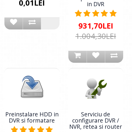
0,01LEI
in DVR
931,70LEI
1.004,30LEI
Preinstalare HDD in
Serviciu de
DVR si formatare
configurare DVR /
NVR, retea si router