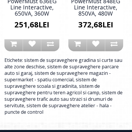
PowerMust 636EG
PowerMust 848EG
Line Interactive,
Line Interactive,
650VA, 360W
850VA, 480W
251,68LEI
372,68LEI
Etichete:
sistem de supraveghere gradina si curte sau
alte zone deschise
,
sistem de supraveghere parcare
auto si garaj
,
sistem de supraveghere magazin -
supermarket - spatiu comercial
,
sistem de
supraveghere scoala si gradinita
,
sistem de
supraveghere pentru teren agricol si camp
,
sistem de
supraveghere trafic auto sau strazi si drumuri de
servitute
,
sistem de supraveghere atelier - hala -
puncte de control