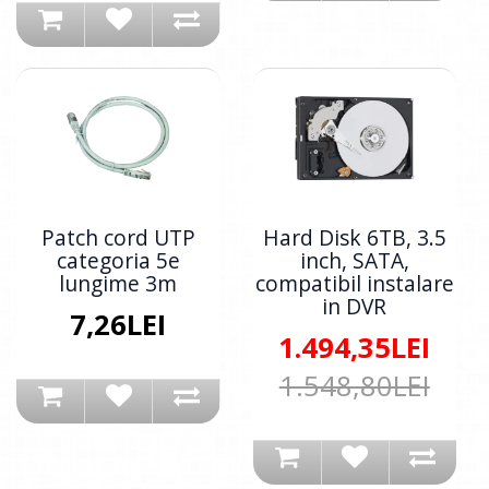
Patch cord UTP
Hard Disk 6TB, 3.5
categoria 5e
inch, SATA,
lungime 3m
compatibil instalare
in DVR
7,26LEI
1.494,35LEI
1.548,80LEI