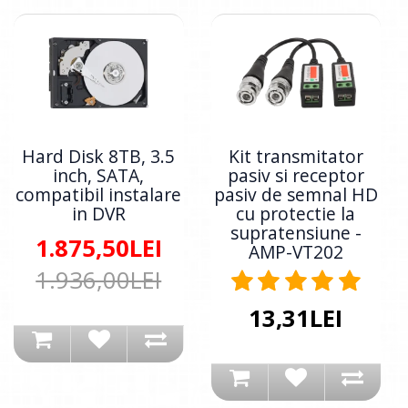
Hard Disk 8TB, 3.5
Kit transmitator
inch, SATA,
pasiv si receptor
compatibil instalare
pasiv de semnal HD
in DVR
cu protectie la
supratensiune -
1.875,50LEI
AMP-VT202
1.936,00LEI
13,31LEI