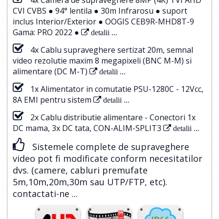
CVI CVBS ● 94° lentila ● 30m Infrarosu ● suport
inclus Interior/Exterior ● OOGIS CEB9R-MHD8T-9
Gama: PRO 2022 ●
detalii ...
4x Cablu supraveghere sertizat 20m, semnal
video rezolutie maxim 8 megapixeli (BNC M-M) si
alimentare (DC M-T)
detalii ...
1x Alimentator in comutatie PSU-1280C - 12Vcc,
8A EMI pentru sistem
detalii ...
2x Cablu distributie alimentare - Conectori 1x
DC mama, 3x DC tata, CON-ALIM-SPLIT3
detalii ...
Sistemele complete de supraveghere
video pot fi modificate conform necesitatilor
dvs. (camere, cabluri premufate
5m,10m,20m,30m sau UTP/FTP, etc).
contactati-ne ...