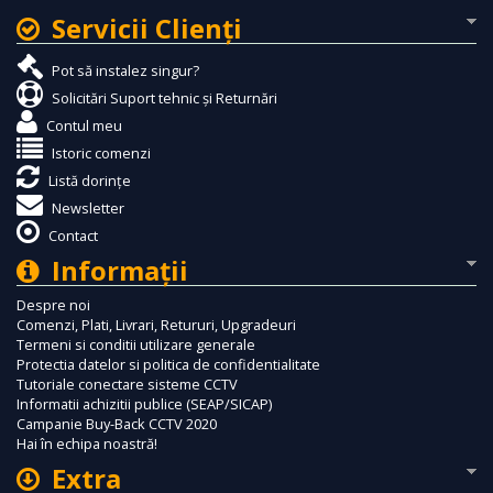
Servicii Clienţi
Pot să instalez singur?
Solicitări Suport tehnic și Returnări
Contul meu
Istoric comenzi
Listă dorințe
Newsletter
Contact
Informaţii
Despre noi
Comenzi, Plati, Livrari, Retururi, Upgradeuri
Termeni si conditii utilizare generale
Protectia datelor si politica de confidentialitate
Tutoriale conectare sisteme CCTV
Informatii achizitii publice (SEAP/SICAP)
Campanie Buy-Back CCTV 2020
Hai în echipa noastră!
Extra