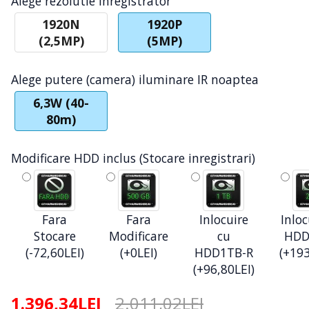
Alege rezolutie inregistrator
1920N
1920P
(2,5MP)
(5MP)
Alege putere (camera) iluminare IR noaptea
6,3W (40-
80m)
Modificare HDD inclus (Stocare inregistrari)
Fara
Fara
Inlocuire
Inloc
Stocare
Modificare
cu
HDD
(-72,60LEI)
(+0LEI)
HDD1TB-R
(+193
(+96,80LEI)
1.396,34LEI
2.011,02LEI