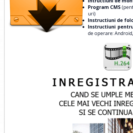
Intructiuni de mon
Program CMS
(pent
uri)
Instructiuni de fol
Instructiuni pentr
de operare: Android