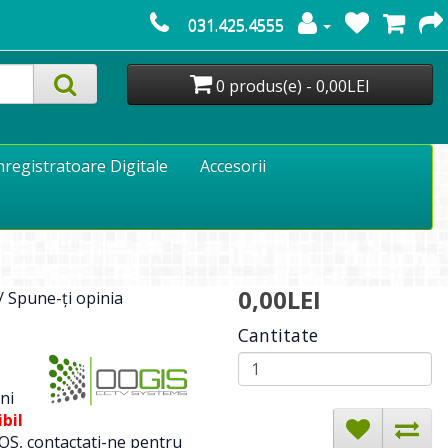
031.425.4555
0 produs(e) - 0,00LEI
nregistratoare Digitale
Accesorii
0,00LEI
/
Spune-ţi opinia
Cantitate
ni
bil
OS, contactati-ne pentru