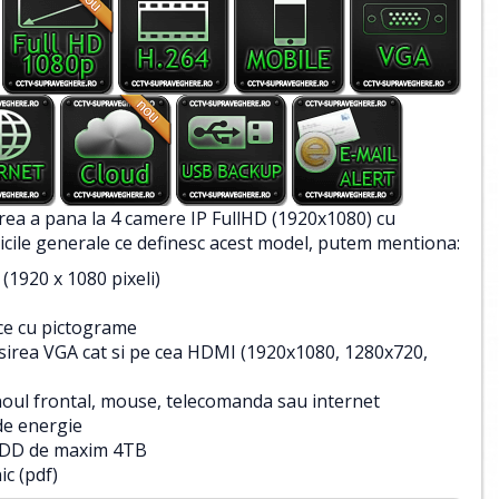
ea a pana la 4 camere IP FullHD (1920x1080) cu
isticile generale ce definesc acest model, putem mentiona:
(1920 x 1080 pixeli)
fice cu pictograme
 iesirea VGA cat si pe cea HDMI (1920x1080, 1280x720,
anoul frontal, mouse, telecomanda sau internet
de energie
 HDD de maxim 4TB
ic (pdf)