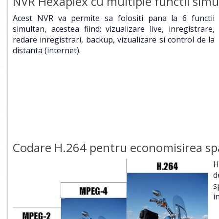
NVR Hexaplex cu multiple functii simu
Acest NVR va permite sa folositi pana la 6 functii
simultan, acestea fiind: vizualizare live, inregistrare,
redare inregistrari, backup, vizualizare si control de la
distanta (internet).
Codare H.264 pentru economisirea sp
H
d
s
i