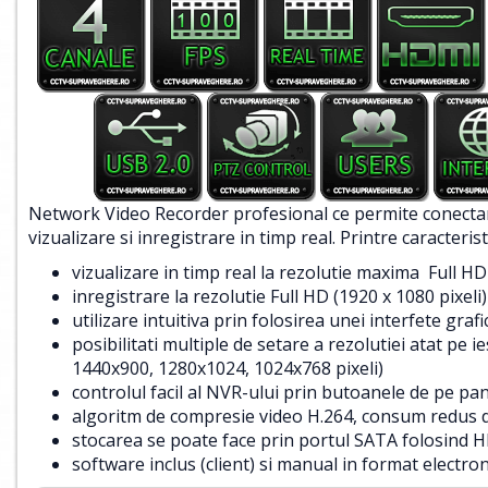
Network Video Recorder profesional ce permite conectar
vizualizare si inregistrare in timp real. Printre caracter
vizualizare in timp real la rezolutie maxima Full HD 
inregistrare la rezolutie Full HD (1920 x 1080 pixeli)
utilizare intuitiva prin folosirea unei interfete gra
posibilitati multiple de setare a rezolutiei atat pe
1440x900, 1280x1024, 1024x768 pixeli)
controlul facil al NVR-ului prin butoanele de pe p
algoritm de compresie video H.264, consum redus 
stocarea se poate face prin portul SATA folosind
software inclus (client) si manual in format electron