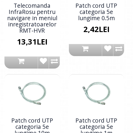
Telecomanda
Patch cord UTP
InfraRosu pentru
categoria 5e
navigare in meniul
lungime 0.5m
inregistratoarelor
2,42LEI
RMT-HVR
13,31LEI
Patch cord UTP
Patch cord UTP
categoria 5e
categoria 5e
lungime 10m
lungime 1m