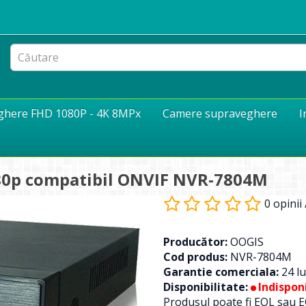
eghere FHD 1080P - 4K 8MPx
Camere supraveghere
I
080p compatibil ONVIF NVR-7804M
0 opinii
Producător:
OOGIS
Cod produs:
NVR-7804M
Garantie comerciala:
24 lu
Disponibilitate:
Indisponi
Produsul poate fi EOL sau E