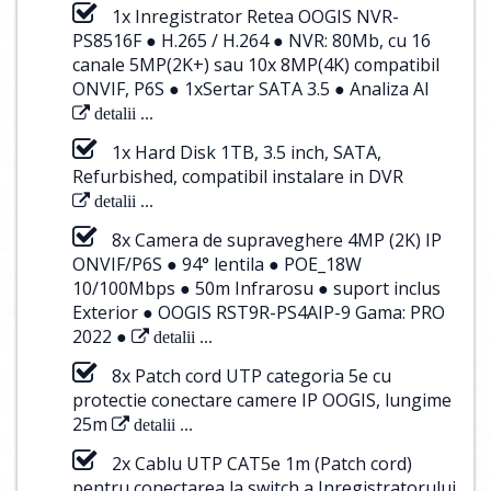
1x Inregistrator Retea OOGIS NVR-
PS8516F ● H.265 / H.264 ● NVR: 80Mb, cu 16
canale 5MP(2K+) sau 10x 8MP(4K) compatibil
ONVIF, P6S ● 1xSertar SATA 3.5 ● Analiza AI
detalii ...
1x Hard Disk 1TB, 3.5 inch, SATA,
Refurbished, compatibil instalare in DVR
detalii ...
8x Camera de supraveghere 4MP (2K) IP
ONVIF/P6S ● 94° lentila ● POE_18W
10/100Mbps ● 50m Infrarosu ● suport inclus
Exterior ● OOGIS RST9R-PS4AIP-9 Gama: PRO
2022 ●
detalii ...
8x Patch cord UTP categoria 5e cu
protectie conectare camere IP OOGIS, lungime
25m
detalii ...
2x Cablu UTP CAT5e 1m (Patch cord)
pentru conectarea la switch a Inregistratorului