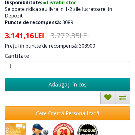
Disponibilitate:
Livrabil stoc
Se poate ridica sau livra in 1-2 zile lucratoare, in
Depozit
Puncte de recompensă:
3089
3.141,16LEI
3.772,35LEI
Preţul în puncte de recompensă: 308900
Cantitate
Adăugați în coş
Cere Ofertă Personalizată