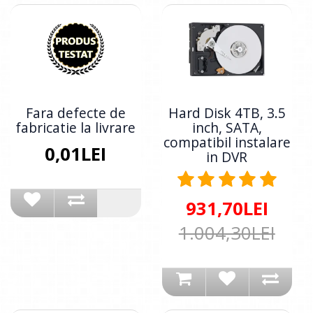
Fara defecte de
Hard Disk 4TB, 3.5
fabricatie la livrare
inch, SATA,
compatibil instalare
0,01LEI
in DVR
931,70LEI
1.004,30LEI