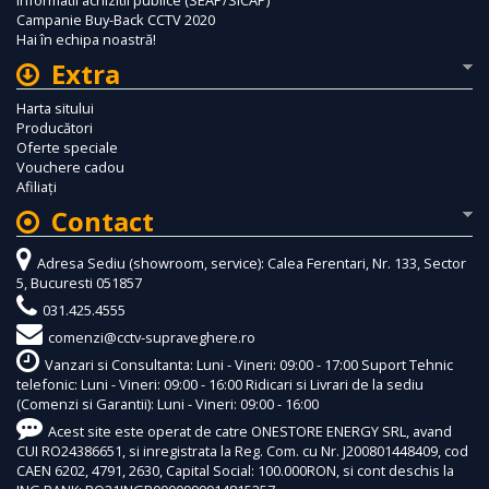
Campanie Buy-Back CCTV 2020
Hai în echipa noastră!
Extra
Harta sitului
Producători
Oferte speciale
Vouchere cadou
Afiliaţi
Contact
Adresa Sediu (showroom, service): Calea Ferentari, Nr. 133, Sector
5, Bucuresti 051857
031.425.4555
comenzi@cctv-supraveghere.ro
Vanzari si Consultanta: Luni - Vineri: 09:00 - 17:00 Suport Tehnic
telefonic: Luni - Vineri: 09:00 - 16:00 Ridicari si Livrari de la sediu
(Comenzi si Garantii): Luni - Vineri: 09:00 - 16:00
Acest site este operat de catre ONESTORE ENERGY SRL, avand
CUI RO24386651, si inregistrata la Reg. Com. cu Nr. J200801448409, cod
CAEN 6202, 4791, 2630, Capital Social: 100.000RON, si cont deschis la