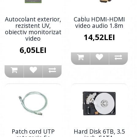
Autocolant exterior,
Cablu HDMI-HDMI
rezistent UV,
video audio 1.8m
obiectiv monitorizat
14,52LEI
video
6,05LEI
Patch cord UTP
Hard Disk 6TB, 3.5