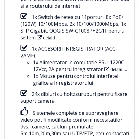
si a routerului de internet
1x Switch de retea cu 11porturi: 8x PoE+
(120W) 10/100Mbps, 2x 10/100/1000Mbps, 1x
SFP Gigabit, OOGIS SW-C1008P+2G1F pentru
sistem
detalii ...
1x ACCESORII INREGISTRATOR (ACC-
2AMF):
1x Alimentator in comutatie PSU-1220C -
12Vcc, 2A pentru inregistrator
detalii ...
1x Mouse pentru controlul interfetei
grafice a Inregistratorului
24x dibluri cu holtzsuruburi pentru fixare
suport camera
Sistemele complete de supraveghere
video pot fi modificate conform necesitatilor
dvs. (camere, cabluri premufate
5m,10m,20m,30m sau UTP/FTP, etc).
contactati-