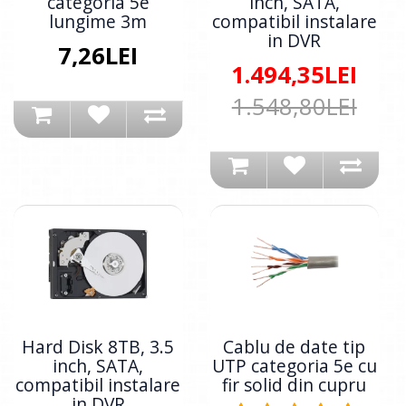
categoria 5e
inch, SATA,
lungime 3m
compatibil instalare
in DVR
7,26LEI
1.494,35LEI
1.548,80LEI
Hard Disk 8TB, 3.5
Cablu de date tip
inch, SATA,
UTP categoria 5e cu
compatibil instalare
fir solid din cupru
in DVR