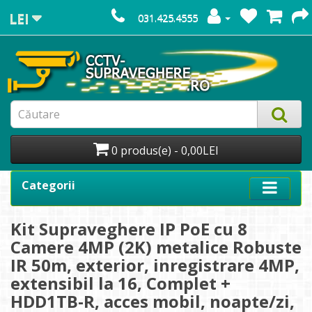
LEI
031.425.4555
0 produs(e) - 0,00LEI
Categorii
Kit Supraveghere IP PoE cu 8
Camere 4MP (2K) metalice Robuste
IR 50m, exterior, inregistrare 4MP,
extensibil la 16, Complet +
HDD1TB-R, acces mobil, noapte/zi,