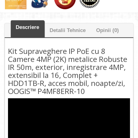
Descriere
Detalii Tehnice
Opinii (0)
Kit Supraveghere IP PoE cu 8
Camere 4MP (2K) metalice Robuste
IR 50m, exterior, inregistrare 4MP,
extensibil la 16, Complet +
HDD1TB-R, acces mobil, noapte/zi,
OOGIS™ P4MF8ERR-10