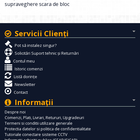
supraveghere scara de bloc
Servicii Clienţi
Pot să instalez singur?
Solicitări Suport tehnic și Returnări
Contul meu
Istoric comenzi
Listă dorințe
Newsletter
Contact
Informaţii
Despre noi
Comenzi, Plati, Livrari, Retururi, Upgradeuri
Termeni si conditii utilizare generale
Protectia datelor si politica de confidentialitate
Tutoriale conectare sisteme CCTV
Informatii achizitii publice (SEAP/SICAP)