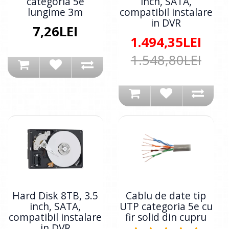
categoria 5e
inch, SATA,
lungime 3m
compatibil instalare
in DVR
7,26LEI
1.494,35LEI
1.548,80LEI
Hard Disk 8TB, 3.5
Cablu de date tip
inch, SATA,
UTP categoria 5e cu
compatibil instalare
fir solid din cupru
in DVR