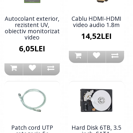
Autocolant exterior,
Cablu HDMI-HDMI
rezistent UV,
video audio 1.8m
obiectiv monitorizat
14,52LEI
video
6,05LEI
Patch cord UTP
Hard Disk 6TB, 3.5