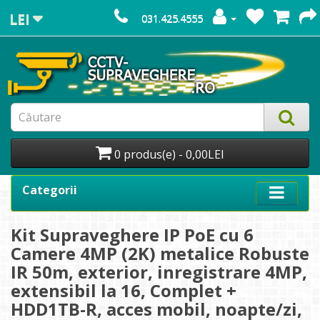
LEI
031.425.4555
0 produs(e) - 0,00LEI
Categorii
Kit Supraveghere IP PoE cu 6
Camere 4MP (2K) metalice Robuste
IR 50m, exterior, inregistrare 4MP,
extensibil la 16, Complet +
HDD1TB-R, acces mobil, noapte/zi,