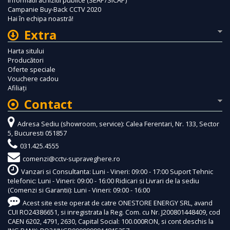
Campanie Buy-Back CCTV 2020
Hai în echipa noastră!
Extra
Harta sitului
Producători
Oferte speciale
Vouchere cadou
Afiliaţi
Contact
Adresa Sediu (showroom, service): Calea Ferentari, Nr. 133, Sector
5, Bucuresti 051857
031.425.4555
comenzi@cctv-supraveghere.ro
Vanzari si Consultanta: Luni - Vineri: 09:00 - 17:00 Suport Tehnic
telefonic: Luni - Vineri: 09:00 - 16:00 Ridicari si Livrari de la sediu
(Comenzi si Garantii): Luni - Vineri: 09:00 - 16:00
Acest site este operat de catre ONESTORE ENERGY SRL, avand
CUI RO24386651, si inregistrata la Reg. Com. cu Nr. J200801448409, cod
CAEN 6202, 4791, 2630, Capital Social: 100.000RON, si cont deschis la