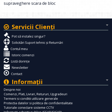
supraveghere scara de bloc
Servicii Clienţi
Pot să instalez singur?
Solicitări Suport tehnic și Returnări
Contul meu
Istoric comenzi
Listă dorințe
Newsletter
Contact
Informaţii
Despre noi
Comenzi, Plati, Livrari, Retururi, Upgradeuri
Termeni si conditii utilizare generale
Protectia datelor si politica de confidentialitate
Tutoriale conectare sisteme CCTV
Informatii achizitii publice (SEAP/SICAP)