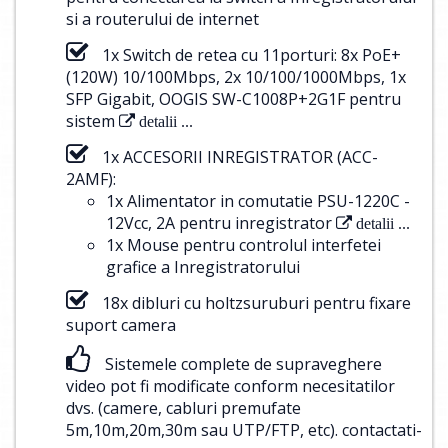
si a routerului de internet
1x Switch de retea cu 11porturi: 8x PoE+
(120W) 10/100Mbps, 2x 10/100/1000Mbps, 1x
SFP Gigabit, OOGIS SW-C1008P+2G1F pentru
sistem
detalii ...
1x ACCESORII INREGISTRATOR (ACC-
2AMF):
1x Alimentator in comutatie PSU-1220C -
12Vcc, 2A pentru inregistrator
detalii ...
1x Mouse pentru controlul interfetei
grafice a Inregistratorului
18x dibluri cu holtzsuruburi pentru fixare
suport camera
Sistemele complete de supraveghere
video pot fi modificate conform necesitatilor
dvs. (camere, cabluri premufate
5m,10m,20m,30m sau UTP/FTP, etc).
contactati-