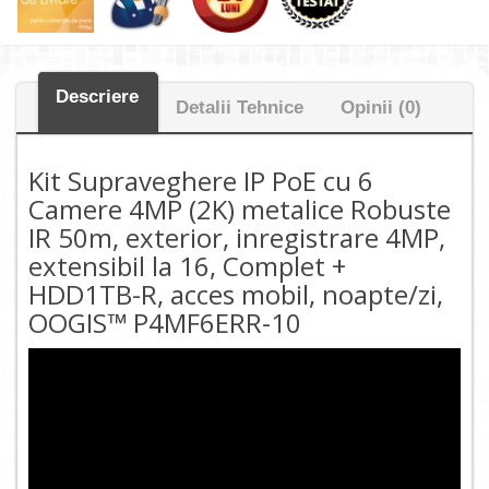
Descriere
Detalii Tehnice
Opinii (0)
Kit Supraveghere IP PoE cu 6
Camere 4MP (2K) metalice Robuste
IR 50m, exterior, inregistrare 4MP,
extensibil la 16, Complet +
HDD1TB-R, acces mobil, noapte/zi,
OOGIS™ P4MF6ERR-10