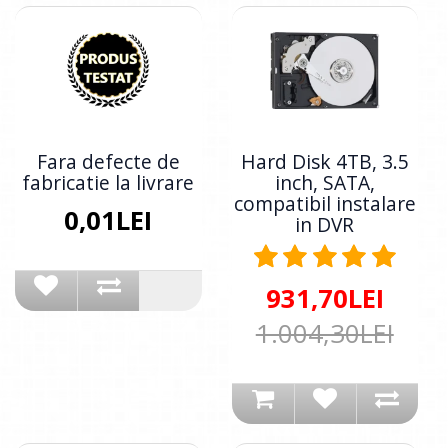
Fara defecte de
Hard Disk 4TB, 3.5
fabricatie la livrare
inch, SATA,
compatibil instalare
0,01LEI
in DVR
931,70LEI
1.004,30LEI