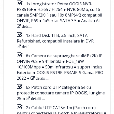
1x Inregistrator Retea OOGIS NVR-
PS8516F ● H.265 / H.264 ● NVR: 80Mb, cu 16
canale 5MP(2K+) sau 10x 8MP(4K) compatibil
ONVIF, P6S ● 1xSertar SATA 3.5 ● Analiza AI
detalii ...
1x Hard Disk 1TB, 3.5 inch, SATA,
Refurbished, compatibil instalare in DVR
detalii ...
6x Camera de supraveghere 4MP (2K) IP
ONVIF/P6S ● 94° lentila ● POE_18W
10/100Mbps ● 50m Infrarosu ● suport inclus
Exterior ● OOGIS RST9R-PS4AIP-9 Gama: PRO
2022 ●
detalii ...
6x Patch cord UTP categoria 5e cu
protectie conectare camere IP OOGIS, lungime
25m
detalii ...
2x Cablu UTP CAT5e 1m (Patch cord)
pentru conectarea la switch a Inregistratorului