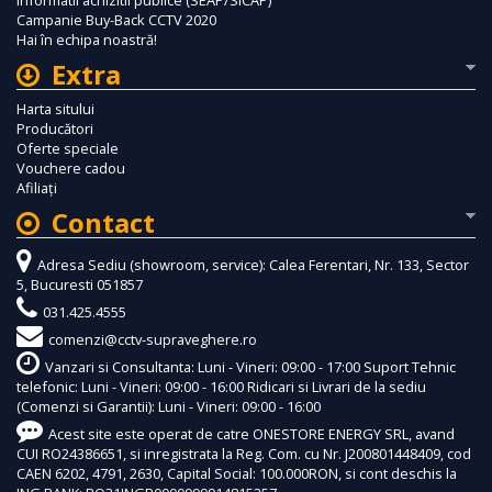
Campanie Buy-Back CCTV 2020
Hai în echipa noastră!
Extra
Harta sitului
Producători
Oferte speciale
Vouchere cadou
Afiliaţi
Contact
Adresa Sediu (showroom, service): Calea Ferentari, Nr. 133, Sector
5, Bucuresti 051857
031.425.4555
comenzi@cctv-supraveghere.ro
Vanzari si Consultanta: Luni - Vineri: 09:00 - 17:00 Suport Tehnic
telefonic: Luni - Vineri: 09:00 - 16:00 Ridicari si Livrari de la sediu
(Comenzi si Garantii): Luni - Vineri: 09:00 - 16:00
Acest site este operat de catre ONESTORE ENERGY SRL, avand
CUI RO24386651, si inregistrata la Reg. Com. cu Nr. J200801448409, cod
CAEN 6202, 4791, 2630, Capital Social: 100.000RON, si cont deschis la