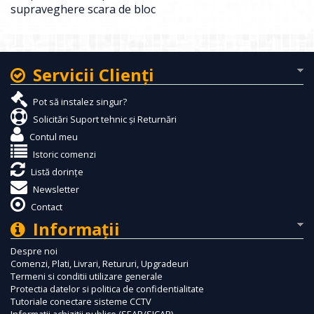
supraveghere scara de bloc
Servicii Clienţi
Pot să instalez singur?
Solicitări Suport tehnic și Returnări
Contul meu
Istoric comenzi
Listă dorințe
Newsletter
Contact
Informaţii
Despre noi
Comenzi, Plati, Livrari, Retururi, Upgradeuri
Termeni si conditii utilizare generale
Protectia datelor si politica de confidentialitate
Tutoriale conectare sisteme CCTV
Informatii achizitii publice (SEAP/SICAP)