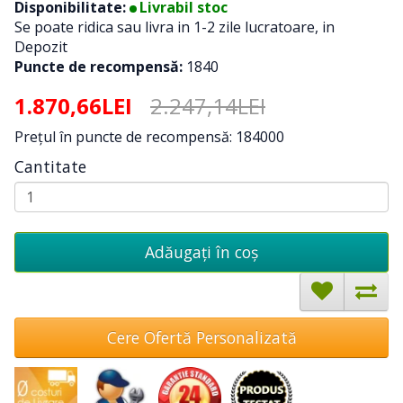
Disponibilitate:
Livrabil stoc
Se poate ridica sau livra in 1-2 zile lucratoare, in
Depozit
Puncte de recompensă:
1840
1.870,66LEI
2.247,14LEI
Preţul în puncte de recompensă: 184000
Cantitate
Adăugați în coş
Cere Ofertă Personalizată