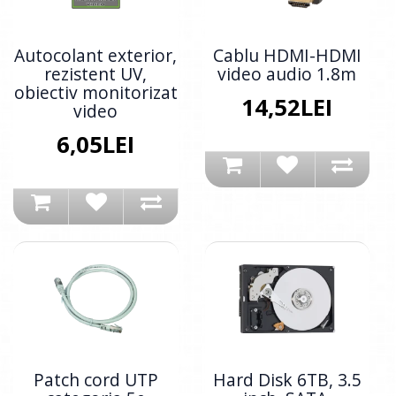
Autocolant exterior,
Cablu HDMI-HDMI
rezistent UV,
video audio 1.8m
obiectiv monitorizat
14,52LEI
video
6,05LEI
Patch cord UTP
Hard Disk 6TB, 3.5