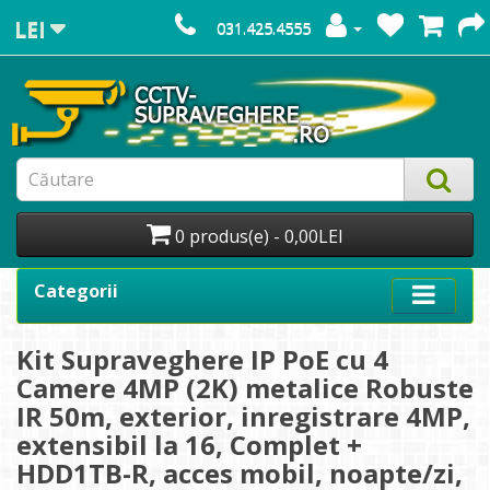
LEI
031.425.4555
0 produs(e) - 0,00LEI
Categorii
Kit Supraveghere IP PoE cu 4
Camere 4MP (2K) metalice Robuste
IR 50m, exterior, inregistrare 4MP,
extensibil la 16, Complet +
HDD1TB-R, acces mobil, noapte/zi,