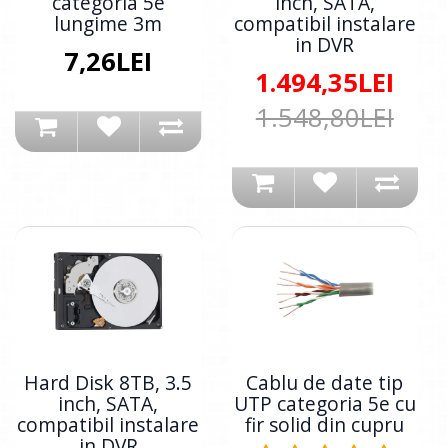
categoria 5e
inch, SATA,
lungime 3m
compatibil instalare
in DVR
7,26LEI
1.494,35LEI
1.548,80LEI
Hard Disk 8TB, 3.5
Cablu de date tip
inch, SATA,
UTP categoria 5e cu
compatibil instalare
fir solid din cupru
in DVR