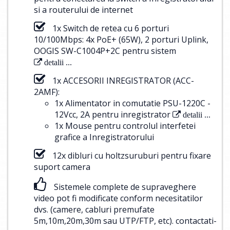
si a routerului de internet
1x Switch de retea cu 6 porturi
10/100Mbps: 4x PoE+ (65W), 2 porturi Uplink,
OOGIS SW-C1004P+2C pentru sistem
detalii ...
1x ACCESORII INREGISTRATOR (ACC-
2AMF):
1x Alimentator in comutatie PSU-1220C -
12Vcc, 2A pentru inregistrator
detalii ...
1x Mouse pentru controlul interfetei
grafice a Inregistratorului
12x dibluri cu holtzsuruburi pentru fixare
suport camera
Sistemele complete de supraveghere
video pot fi modificate conform necesitatilor
dvs. (camere, cabluri premufate
5m,10m,20m,30m sau UTP/FTP, etc).
contactati-