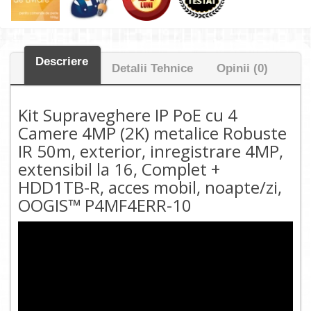
Descriere
Detalii Tehnice
Opinii (0)
Kit Supraveghere IP PoE cu 4
Camere 4MP (2K) metalice Robuste
IR 50m, exterior, inregistrare 4MP,
extensibil la 16, Complet +
HDD1TB-R, acces mobil, noapte/zi,
OOGIS™ P4MF4ERR-10