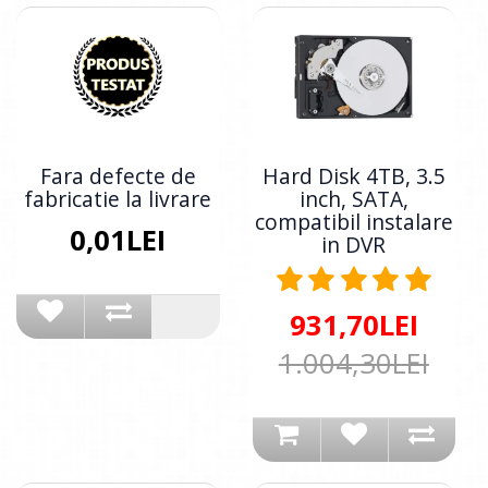
Fara defecte de
Hard Disk 4TB, 3.5
fabricatie la livrare
inch, SATA,
compatibil instalare
0,01LEI
in DVR
931,70LEI
1.004,30LEI