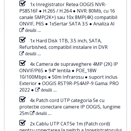
1x Inregistrator Retea OOGIS NVR-
PS8516F ● H.265 / H.264 ● NVR: 80Mb, cu 16
canale 5MP(2K+) sau 10x 8MP(4K) compatibil
ONVIF, P6S ● 1xSertar SATA 3.5 ● Analiza AI
detalii ...
1x Hard Disk 1TB, 3.5 inch, SATA,
Refurbished, compatibil instalare in DVR
detalii ...
4x Camera de supraveghere 4MP (2K) IP
ONVIF/P6S ● 94° lentila ● POE_18W
10/100Mbps ● 50m Infrarosu ● suport inclus
Exterior ● OOGIS RST9R-PS4AIP-9 Gama: PRO
2022 ●
detalii ...
4x Patch cord UTP categoria 5e cu
protectie conectare camere IP OOGIS, lungime
25m
detalii ...
2x Cablu UTP CAT5e 1m (Patch cord)
pentru conectarea la switch a Inregistratorului