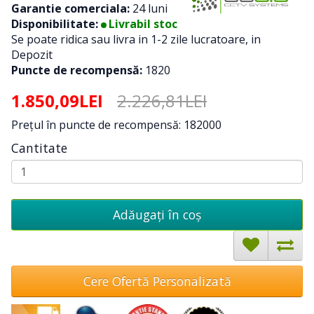
Garantie comerciala:
24 luni
Disponibilitate:
Livrabil stoc
Se poate ridica sau livra in 1-2 zile lucratoare, in
Depozit
Puncte de recompensă:
1820
1.850,09LEI
2.226,81LEI
Preţul în puncte de recompensă: 182000
Cantitate
Adăugați în coş
Cere Ofertă Personalizată