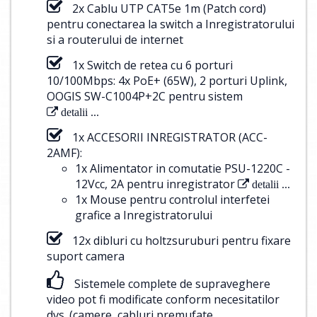
2x Cablu UTP CAT5e 1m (Patch cord)
pentru conectarea la switch a Inregistratorului
si a routerului de internet
1x Switch de retea cu 6 porturi
10/100Mbps: 4x PoE+ (65W), 2 porturi Uplink,
OOGIS SW-C1004P+2C pentru sistem
detalii ...
1x ACCESORII INREGISTRATOR (ACC-
2AMF):
1x Alimentator in comutatie PSU-1220C -
12Vcc, 2A pentru inregistrator
detalii ...
1x Mouse pentru controlul interfetei
grafice a Inregistratorului
12x dibluri cu holtzsuruburi pentru fixare
suport camera
Sistemele complete de supraveghere
video pot fi modificate conform necesitatilor
dvs. (camere, cabluri premufate