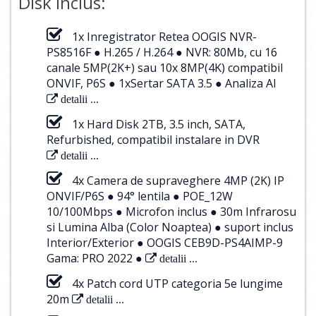
Disk Inclus:
1x Inregistrator Retea OOGIS NVR-
PS8516F ● H.265 / H.264 ● NVR: 80Mb, cu 16
canale 5MP(2K+) sau 10x 8MP(4K) compatibil
ONVIF, P6S ● 1xSertar SATA 3.5 ● Analiza AI
detalii ...
1x Hard Disk 2TB, 3.5 inch, SATA,
Refurbished, compatibil instalare in DVR
detalii ...
4x Camera de supraveghere 4MP (2K) IP
ONVIF/P6S ● 94° lentila ● POE_12W
10/100Mbps ● Microfon inclus ● 30m Infrarosu
si Lumina Alba (Color Noaptea) ● suport inclus
Interior/Exterior ● OOGIS CEB9D-PS4AIMP-9
Gama: PRO 2022 ●
detalii ...
4x Patch cord UTP categoria 5e lungime
20m
detalii ...