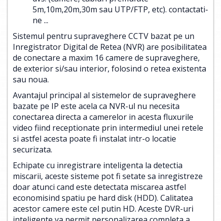
5m,10m,20m,30m sau UTP/FTP, etc).
contactati-
ne ...
Sistemul pentru supraveghere CCTV bazat pe un
Inregistrator Digital de Retea (NVR) are posibilitatea
de conectare a maxim 16 camere de supraveghere,
de exterior si/sau interior, folosind o retea existenta
sau noua.
Avantajul principal al sistemelor de supraveghere
bazate pe IP este acela ca NVR-ul nu necesita
conectarea directa a camerelor in acesta fluxurile
video fiind receptionate prin intermediul unei retele
si astfel acesta poate fi instalat intr-o locatie
securizata.
Echipate cu inregistrare inteligenta la detectia
miscarii, aceste sisteme pot fi setate sa inregistreze
doar atunci cand este detectata miscarea astfel
economisind spatiu pe hard disk (HDD). Calitatea
acestor camere este cel putin HD. Aceste DVR-uri
inteligente va permit personalizarea completa a