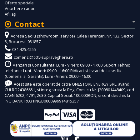
Oferte speciale
Vouchere cadou
Afiliaţi
Contact
Adresa Sediu (showroom, service): Calea Ferentari, Nr. 133, Sector
5, Bucuresti 051857
031.425.4555
comenzi@cctv-supraveghere.ro
Vanzari si Consultanta: Luni - Vineri: 09:00 - 17:00 Suport Tehnic
telefonic: Luni - Vineri: 09:00 - 16:00 Ridicari si Livrari de la sediu
(Comenzi si Garantii): Luni - Vineri: 09:00 - 16:00
Acest site este operat de catre ONESTORE ENERGY SRL, avand
CUI RO24386651, si inregistrata la Reg. Com. cu Nr. J200801448409, cod
CAEN 6202, 4791, 2630, Capital Social: 100.000RON, si cont deschis la
ING BANK: RO31INGB0000999914815357