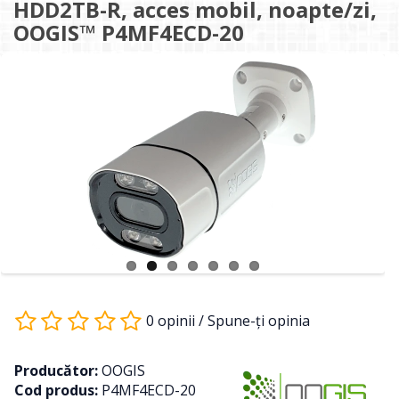
HDD2TB-R, acces mobil, noapte/zi,
OOGIS™ P4MF4ECD-20
0 opinii
/
Spune-ţi opinia
Producător:
OOGIS
Cod produs:
P4MF4ECD-20