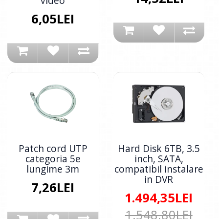
video
6,05LEI
Patch cord UTP
Hard Disk 6TB, 3.5
categoria 5e
inch, SATA,
lungime 3m
compatibil instalare
in DVR
7,26LEI
1.494,35LEI
1.548,80LEI