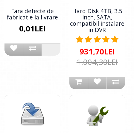
Fara defecte de
Hard Disk 4TB, 3.5
fabricatie la livrare
inch, SATA,
compatibil instalare
0,01LEI
in DVR
931,70LEI
1.004,30LEI