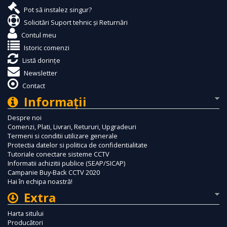
Pot să instalez singur?
Solicitări Suport tehnic și Returnări
Contul meu
Istoric comenzi
Listă dorințe
Newsletter
Contact
Informaţii
Despre noi
Comenzi, Plati, Livrari, Retururi, Upgradeuri
Termeni si conditii utilizare generale
Protectia datelor si politica de confidentialitate
Tutoriale conectare sisteme CCTV
Informatii achizitii publice (SEAP/SICAP)
Campanie Buy-Back CCTV 2020
Hai în echipa noastră!
Extra
Harta sitului
Producători