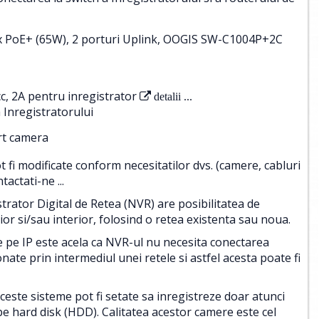
4x PoE+ (65W), 2 porturi Uplink, OOGIS SW-C1004P+2C
c, 2A pentru inregistrator
detalii ...
 Inregistratorului
rt camera
i modificate conform necesitatilor dvs. (camere, cabluri
tactati-ne ...
ator Digital de Retea (NVR) are posibilitatea de
r si/sau interior, folosind o retea existenta sau noua.
e pe IP este acela ca NVR-ul nu necesita conectarea
onate prin intermediul unei retele si astfel acesta poate fi
aceste sisteme pot fi setate sa inregistreze doar atunci
e hard disk (HDD). Calitatea acestor camere este cel