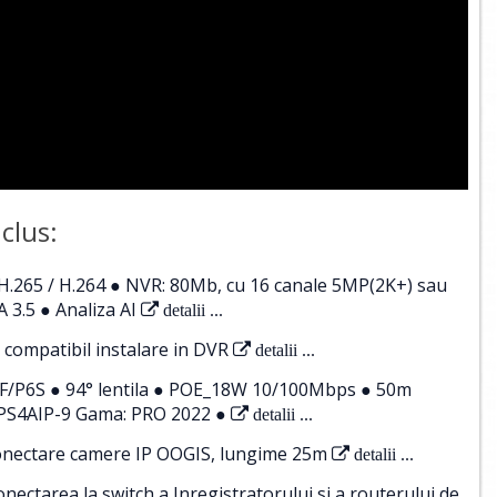
clus:
.265 / H.264 ● NVR: 80Mb, cu 16 canale 5MP(2K+) sau
 3.5 ● Analiza AI
detalii ...
 compatibil instalare in DVR
detalii ...
F/P6S ● 94° lentila ● POE_18W 10/100Mbps ● 50m
-PS4AIP-9 Gama: PRO 2022 ●
detalii ...
conectare camere IP OOGIS, lungime 25m
detalii ...
ctarea la switch a Inregistratorului si a routerului de