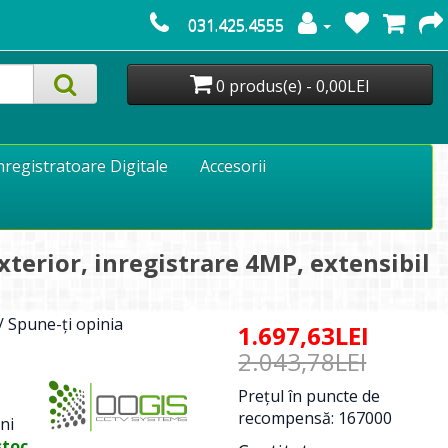
031.425.4555
0 produs(e) - 0,00LEI
nregistratoare Digitale
Accesorii
terior, inregistrare 4MP, extensibil
/
Spune-ţi opinia
1.697,63LEI
2.043,78LEI
Preţul în puncte de
recompensă: 167000
ni
stoc