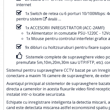
internet
1x Switch de retea cu 6 porturi 10/100Mbps: 
pentru sistem
detalii ...
1x ACCESORII INREGISTRATOR (ACC-2AMF):
1x Alimentator in comutatie PSU-1220C - 12Vc
1x Mouse pentru controlul interfetei grafice a
9x dibluri cu holtzsuruburi pentru fixare supo
Sistemele complete de supraveghere video pot f
premufate 5m,10m,20m,30m sau UTP/FTP, etc).
con
Sistemul pentru supraveghere CCTV bazat pe un Inregistr
conectare a maxim 16 camere de supraveghere, de exterio
Avantajul principal al sistemelor de supraveghere bazat
directa a camerelor in acesta fluxurile video fiind recepti
instalat intr-o locatie securizata.
Echipate cu inregistrare inteligenta la detectia miscarii, 
cand este detectata miscarea astfel economisind spatiu p