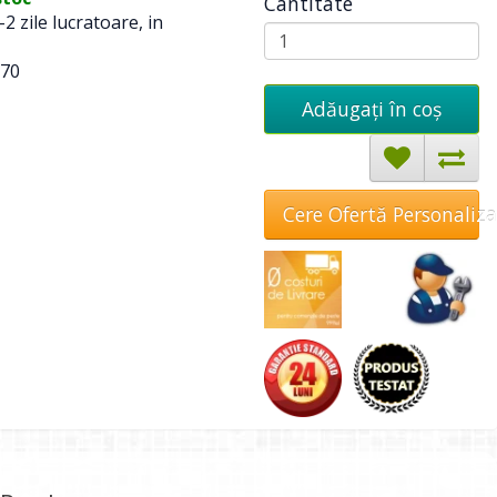
Cantitate
-2 zile lucratoare, in
70
Adăugați în coş
Cere Ofertă Personaliz