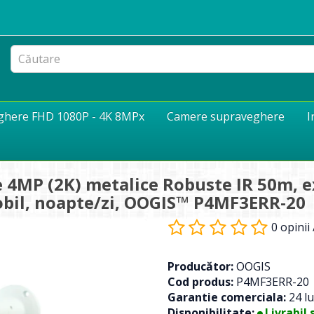
eghere FHD 1080P - 4K 8MPx
Camere supraveghere
I
 4MP (2K) metalice Robuste IR 50m, ex
obil, noapte/zi, OOGIS™ P4MF3ERR-20
0 opinii
Producător:
OOGIS
Cod produs:
P4MF3ERR-20
Garantie comerciala:
24 lu
Disponibilitate:
Livrabil 