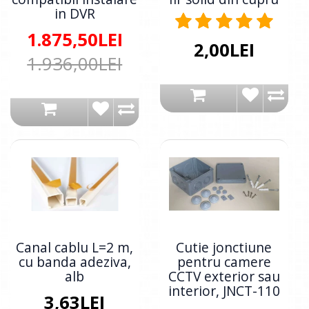
in DVR
1.875,50LEI
2,00LEI
1.936,00LEI
Canal cablu L=2 m,
Cutie jonctiune
cu banda adeziva,
pentru camere
alb
CCTV exterior sau
interior, JNCT-110
3,63LEI