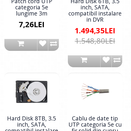
Patch cord UTP
Hard Disk 6TB, 3.5
categoria 5e
inch, SATA,
lungime 3m
compatibil instalare
in DVR
7,26LEI
1.494,35LEI
1.548,80LEI
Hard Disk 8TB, 3.5
Cablu de date tip
inch, SATA,
UTP categoria 5e cu
compatibil instalare
fir solid din cupru