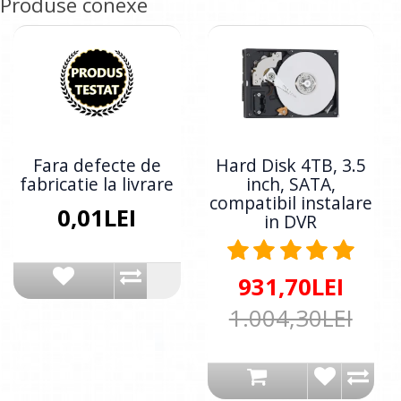
Produse conexe
Fara defecte de
Hard Disk 4TB, 3.5
fabricatie la livrare
inch, SATA,
compatibil instalare
0,01LEI
in DVR
931,70LEI
1.004,30LEI