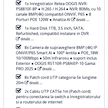
1x Inregistrator Retea OOGIS NVR-
PS8810F-8P ● H.265 / H.264 ● NVR: 80Mb, cu 10
canale 8MP(4K) compatibil ONVIF, P6S ● 8
Porturi POE 120W ● Analiza AI
detalii ...
1x Hard Disk 1TB, 3.5 inch, SATA,
Refurbished, compatibil instalare in DVR
detalii ...
8x Camera de supraveghere 8MP (4K) IP
ONVIF/P6S Smart AI ● 100° lentila ● POE_18W
10/100Mbps ● 50m Infrarosu ● suport inclus
Exterior ● OOGIS RST10R-PS8AIEP-10 Gama:
PRO 2025 ●
detalii ...
8x Patch cord UTP categoria 5e lungime
20m
detalii ...
2x Cablu UTP CAT5e 1m (Patch cord)
pentru conectarea la switch a Inregistratorului
si a routerului de internet