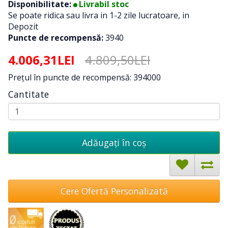
Disponibilitate:
Livrabil stoc
Se poate ridica sau livra in 1-2 zile lucratoare, in
Depozit
Puncte de recompensă:
3940
4.006,31LEI
4.809,50LEI
Preţul în puncte de recompensă: 394000
Cantitate
Adăugați în coş
Cere Ofertă Personalizată