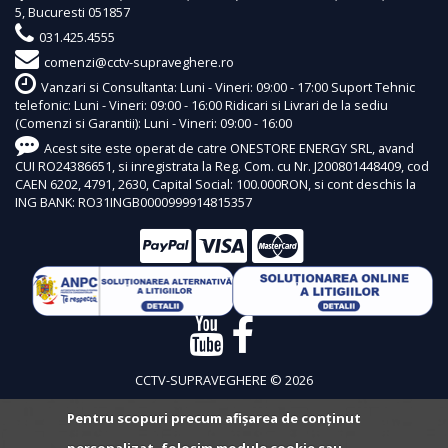
5, Bucuresti 051857
031.425.4555
comenzi@cctv-supraveghere.ro
Vanzari si Consultanta: Luni - Vineri: 09:00 - 17:00 Suport Tehnic
telefonic: Luni - Vineri: 09:00 - 16:00 Ridicari si Livrari de la sediu
(Comenzi si Garantii): Luni - Vineri: 09:00 - 16:00
Acest site este operat de catre ONESTORE ENERGY SRL, avand
CUI RO24386651, si inregistrata la Reg. Com. cu Nr. J200801448409, cod
CAEN 6202, 4791, 2630, Capital Social: 100.000RON, si cont deschis la
ING BANK: RO31INGB0000999914815357
CCTV-SUPRAVEGHERE © 2026
Pentru scopuri precum afișarea de conținut
personalizat, folosim module cookie sau