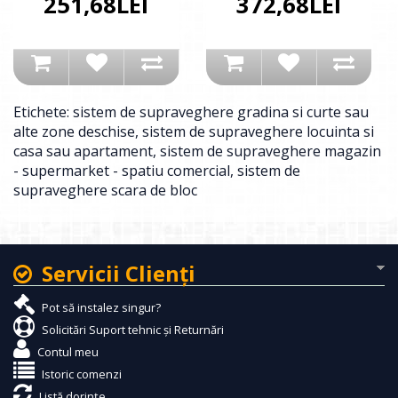
251,68LEI
372,68LEI
Etichete:
sistem de supraveghere gradina si curte sau
alte zone deschise
,
sistem de supraveghere locuinta si
casa sau apartament
,
sistem de supraveghere magazin
- supermarket - spatiu comercial
,
sistem de
supraveghere scara de bloc
Servicii Clienţi
Pot să instalez singur?
Solicitări Suport tehnic și Returnări
Contul meu
Istoric comenzi
Listă dorințe