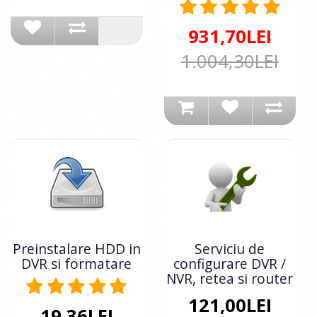
931,70LEI
1.004,30LEI
Preinstalare HDD in
Serviciu de
DVR si formatare
configurare DVR /
NVR, retea si router
121,00LEI
19,36LEI