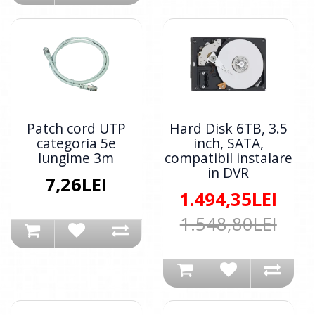
Patch cord UTP
Hard Disk 6TB, 3.5
categoria 5e
inch, SATA,
lungime 3m
compatibil instalare
in DVR
7,26LEI
1.494,35LEI
1.548,80LEI