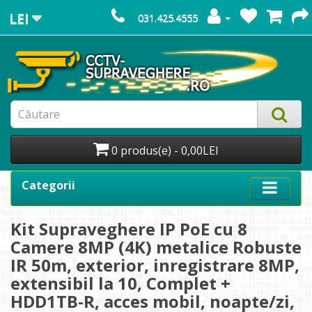
LEI
031.425.4555
0 produs(e) - 0,00LEI
Categorii
Kit Supraveghere IP PoE cu 8
Camere 8MP (4K) metalice Robuste
IR 50m, exterior, inregistrare 8MP,
extensibil la 10, Complet +
HDD1TB-R, acces mobil, noapte/zi,