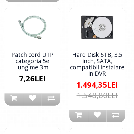
Patch cord UTP
Hard Disk 6TB, 3.5
categoria 5e
inch, SATA,
lungime 3m
compatibil instalare
in DVR
7,26LEI
1.494,35LEI
1.548,80LEI