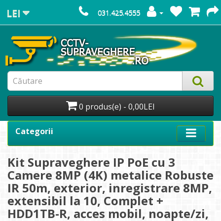
LEI
031.425.4555
0 produs(e) - 0,00LEI
Categorii
Kit Supraveghere IP PoE cu 3
Camere 8MP (4K) metalice Robuste
IR 50m, exterior, inregistrare 8MP,
extensibil la 10, Complet +
HDD1TB-R, acces mobil, noapte/zi,