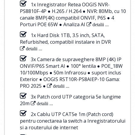
1x Inregistrator Retea OOGIS NVR-
PS8810F-4P ● H.265 / H.264 ● NVR: 80Mb, cu 10
canale 8MP(4K) compatibil ONVIF, P6S ● 4
Porturi POE 65W ● Analiza AI
detalii ...
1x Hard Disk 1TB, 3.5 inch, SATA,
Refurbished, compatibil instalare in DVR
detalii ...
3x Camera de supraveghere 8MP (4K) IP
ONVIF/P6S Smart AI ● 100° lentila ● POE_18W
10/100Mbps ● 50m Infrarosu ● suport inclus
Exterior ● OOGIS RST10R-PS8AIEP-10 Gama:
PRO 2025 ●
detalii ...
3x Patch cord UTP categoria 5e lungime
20m
detalii ...
2x Cablu UTP CAT5e 1m (Patch cord)
pentru conectarea la switch a Inregistratorului
si a routerului de internet