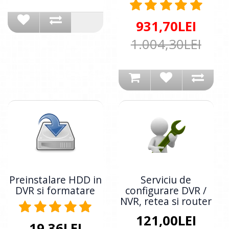
931,70LEI
1.004,30LEI
Preinstalare HDD in
Serviciu de
DVR si formatare
configurare DVR /
NVR, retea si router
121,00LEI
19,36LEI