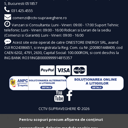
5, Bucuresti 051857
031.425.4555
comenzi@cctv-supraveghere.ro
Vanzari si Consultanta: Luni - Vineri: 09:00 - 17:00 Suport Tehnic
telefonic: Luni - Vineri: 09:00 - 16:00 Ridicari si Livrari de la sediu
(Comenzi si Garantii): Luni - Vineri: 09:00 - 16:00
Acest site este operat de catre ONESTORE ENERGY SRL, avand
CUI RO24386651, si inregistrata la Reg. Com. cu Nr. J200801448409, cod
CAEN 6202, 4791, 2630, Capital Social: 100.000RON, si cont deschis la
ING BANK: RO31INGB0000999914815357
CCTV-SUPRAVEGHERE © 2026
Pentru scopuri precum afișarea de conținut
personalizat, folosim module cookie sau