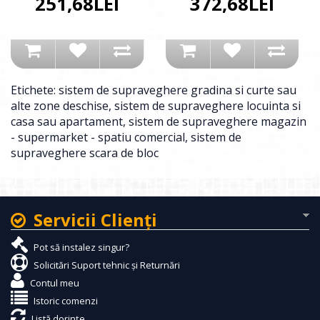
251,68LEI
372,68LEI
Etichete:
sistem de supraveghere gradina si curte sau
alte zone deschise
,
sistem de supraveghere locuinta si
casa sau apartament
,
sistem de supraveghere magazin
- supermarket - spatiu comercial
,
sistem de
supraveghere scara de bloc
Servicii Clienţi
Pot să instalez singur?
Solicitări Suport tehnic și Returnări
Contul meu
Istoric comenzi
Listă dorințe