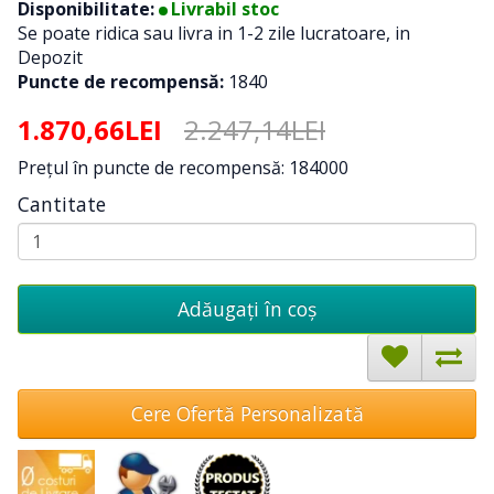
Disponibilitate:
Livrabil stoc
Se poate ridica sau livra in 1-2 zile lucratoare, in
Depozit
Puncte de recompensă:
1840
1.870,66LEI
2.247,14LEI
Preţul în puncte de recompensă: 184000
Cantitate
Adăugați în coş
Cere Ofertă Personalizată