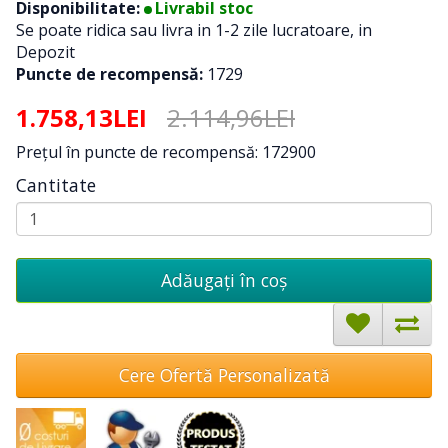
Disponibilitate:
Livrabil stoc
Se poate ridica sau livra in 1-2 zile lucratoare, in
Depozit
Puncte de recompensă:
1729
1.758,13LEI
2.114,96LEI
Preţul în puncte de recompensă: 172900
Cantitate
Adăugați în coş
Cere Ofertă Personalizată