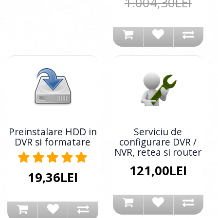
1.004,30LEI
Preinstalare HDD in
Serviciu de
DVR si formatare
configurare DVR /
NVR, retea si router
121,00LEI
19,36LEI