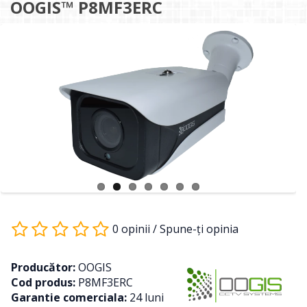
OOGIS™ P8MF3ERC
0 opinii
/
Spune-ţi opinia
Producător:
OOGIS
Cod produs:
P8MF3ERC
Garantie comerciala:
24 luni