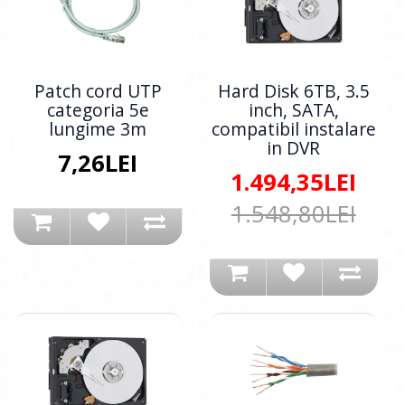
Patch cord UTP
Hard Disk 6TB, 3.5
categoria 5e
inch, SATA,
lungime 3m
compatibil instalare
in DVR
7,26LEI
1.494,35LEI
1.548,80LEI