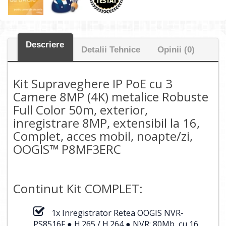
Descriere
Detalii Tehnice
Opinii (0)
Kit Supraveghere IP PoE cu 3
Camere 8MP (4K) metalice Robuste
Full Color 50m, exterior,
inregistrare 8MP, extensibil la 16,
Complet, acces mobil, noapte/zi,
OOGIS™ P8MF3ERC
Continut Kit COMPLET:
1x Inregistrator Retea OOGIS NVR-
PS8516F ● H.265 / H.264 ● NVR: 80Mb, cu 16