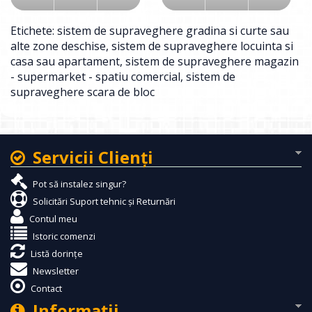
Etichete:
sistem de supraveghere gradina si curte sau
alte zone deschise
,
sistem de supraveghere locuinta si
casa sau apartament
,
sistem de supraveghere magazin
- supermarket - spatiu comercial
,
sistem de
supraveghere scara de bloc
Servicii Clienţi
Pot să instalez singur?
Solicitări Suport tehnic și Returnări
Contul meu
Istoric comenzi
Listă dorințe
Newsletter
Contact
Informaţii