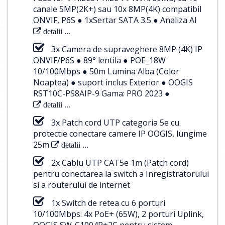
canale 5MP(2K+) sau 10x 8MP(4K) compatibil
ONVIF, P6S ● 1xSertar SATA 3.5 ● Analiza AI
detalii ...
3x Camera de supraveghere 8MP (4K) IP
ONVIF/P6S ● 89° lentila ● POE_18W
10/100Mbps ● 50m Lumina Alba (Color
Noaptea) ● suport inclus Exterior ● OOGIS
RST10C-PS8AIP-9 Gama: PRO 2023 ●
detalii ...
3x Patch cord UTP categoria 5e cu
protectie conectare camere IP OOGIS, lungime
25m
detalii ...
2x Cablu UTP CAT5e 1m (Patch cord)
pentru conectarea la switch a Inregistratorului
si a routerului de internet
1x Switch de retea cu 6 porturi
10/100Mbps: 4x PoE+ (65W), 2 porturi Uplink,
OOGIS SW-C1004P+2C pentru sistem