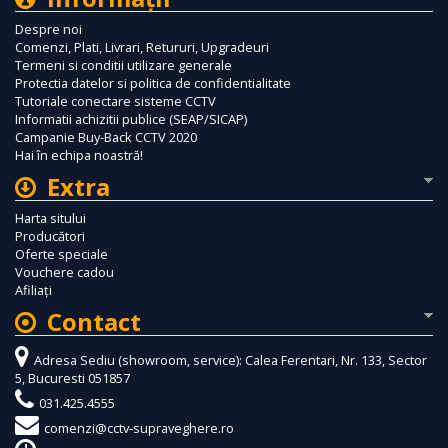
Despre noi
Comenzi, Plati, Livrari, Retururi, Upgradeuri
Termeni si conditii utilizare generale
Protectia datelor si politica de confidentialitate
Tutoriale conectare sisteme CCTV
Informatii achizitii publice (SEAP/SICAP)
Campanie Buy-Back CCTV 2020
Hai în echipa noastră!
Extra
Harta sitului
Producători
Oferte speciale
Vouchere cadou
Afiliaţi
Contact
Adresa Sediu (showroom, service): Calea Ferentari, Nr. 133, Sector
5, Bucuresti 051857
031.425.4555
comenzi@cctv-supraveghere.ro