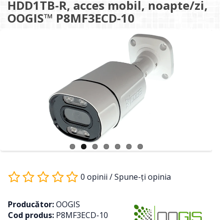
HDD1TB-R, acces mobil, noapte/zi,
OOGIS™ P8MF3ECD-10
0 opinii
/
Spune-ţi opinia
Producător:
OOGIS
Cod produs:
P8MF3ECD-10