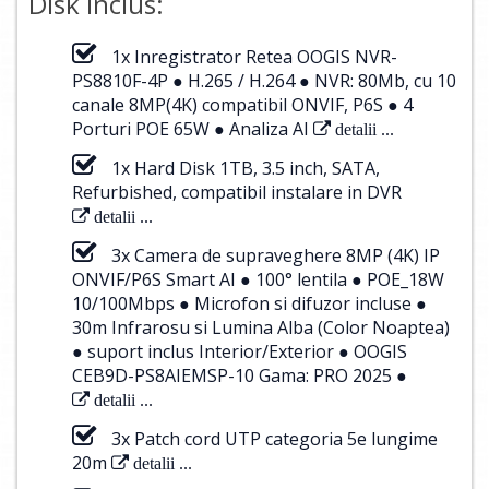
Disk Inclus:
1x Inregistrator Retea OOGIS NVR-
PS8810F-4P ● H.265 / H.264 ● NVR: 80Mb, cu 10
canale 8MP(4K) compatibil ONVIF, P6S ● 4
Porturi POE 65W ● Analiza AI
detalii ...
1x Hard Disk 1TB, 3.5 inch, SATA,
Refurbished, compatibil instalare in DVR
detalii ...
3x Camera de supraveghere 8MP (4K) IP
ONVIF/P6S Smart AI ● 100° lentila ● POE_18W
10/100Mbps ● Microfon si difuzor incluse ●
30m Infrarosu si Lumina Alba (Color Noaptea)
● suport inclus Interior/Exterior ● OOGIS
CEB9D-PS8AIEMSP-10 Gama: PRO 2025 ●
detalii ...
3x Patch cord UTP categoria 5e lungime
20m
detalii ...