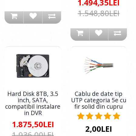
1.494,35LEI
1.548,80LEI
Hard Disk 8TB, 3.5
Cablu de date tip
inch, SATA,
UTP categoria 5e cu
compatibil instalare
fir solid din cupru
in DVR
1.875,50LEI
2,00LEI
1.936,00LEI