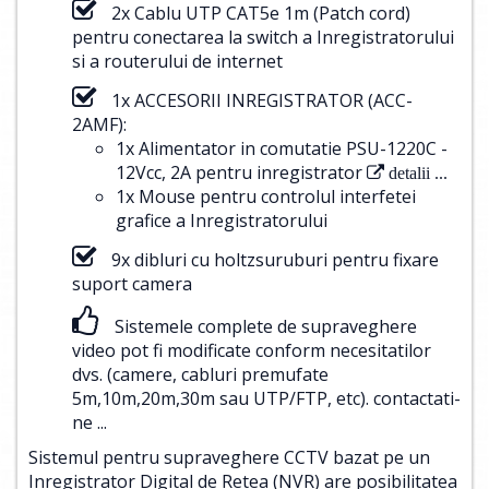
2x Cablu UTP CAT5e 1m (Patch cord)
pentru conectarea la switch a Inregistratorului
si a routerului de internet
1x ACCESORII INREGISTRATOR (ACC-
2AMF):
1x Alimentator in comutatie PSU-1220C -
12Vcc, 2A pentru inregistrator
detalii ...
1x Mouse pentru controlul interfetei
grafice a Inregistratorului
9x dibluri cu holtzsuruburi pentru fixare
suport camera
Sistemele complete de supraveghere
video pot fi modificate conform necesitatilor
dvs. (camere, cabluri premufate
5m,10m,20m,30m sau UTP/FTP, etc).
contactati-
ne ...
Sistemul pentru supraveghere CCTV bazat pe un
Inregistrator Digital de Retea (NVR) are posibilitatea