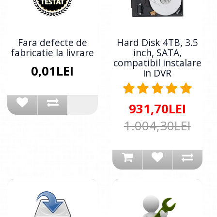
Fara defecte de
Hard Disk 4TB, 3.5
fabricatie la livrare
inch, SATA,
compatibil instalare
0,01LEI
in DVR
931,70LEI
1.004,30LEI