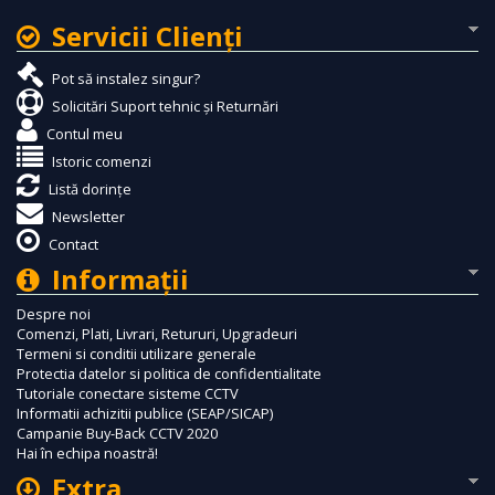
Servicii Clienţi
Pot să instalez singur?
Solicitări Suport tehnic și Returnări
Contul meu
Istoric comenzi
Listă dorințe
Newsletter
Contact
Informaţii
Despre noi
Comenzi, Plati, Livrari, Retururi, Upgradeuri
Termeni si conditii utilizare generale
Protectia datelor si politica de confidentialitate
Tutoriale conectare sisteme CCTV
Informatii achizitii publice (SEAP/SICAP)
Campanie Buy-Back CCTV 2020
Hai în echipa noastră!
Extra