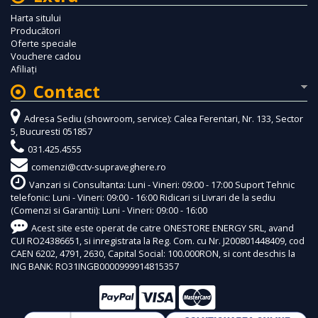
Harta sitului
Producători
Oferte speciale
Vouchere cadou
Afiliaţi
Contact
Adresa Sediu (showroom, service): Calea Ferentari, Nr. 133, Sector
5, Bucuresti 051857
031.425.4555
comenzi@cctv-supraveghere.ro
Vanzari si Consultanta: Luni - Vineri: 09:00 - 17:00 Suport Tehnic
telefonic: Luni - Vineri: 09:00 - 16:00 Ridicari si Livrari de la sediu
(Comenzi si Garantii): Luni - Vineri: 09:00 - 16:00
Acest site este operat de catre ONESTORE ENERGY SRL, avand
CUI RO24386651, si inregistrata la Reg. Com. cu Nr. J200801448409, cod
CAEN 6202, 4791, 2630, Capital Social: 100.000RON, si cont deschis la
ING BANK: RO31INGB0000999914815357