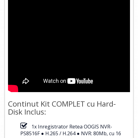
Continut Kit COMPLET cu Hard-
Disk Inclus:
1x Inregistrator Retea OOGIS NVR-
PS8516F ● H.265 / H.264 ● NVR: 80Mb, cu 16