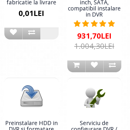
fabricatie la livrare
inch, SATA,
compatibil instalare
0,01LEI
in DVR
931,70LEI
1.004,30LEI
Preinstalare HDD in
Serviciu de
DVR si formatare
configurare DVR /