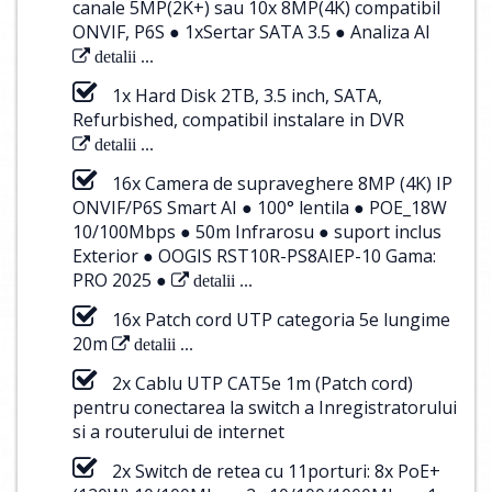
canale 5MP(2K+) sau 10x 8MP(4K) compatibil
ONVIF, P6S ● 1xSertar SATA 3.5 ● Analiza AI
detalii ...
1x Hard Disk 2TB, 3.5 inch, SATA,
Refurbished, compatibil instalare in DVR
detalii ...
16x Camera de supraveghere 8MP (4K) IP
ONVIF/P6S Smart AI ● 100° lentila ● POE_18W
10/100Mbps ● 50m Infrarosu ● suport inclus
Exterior ● OOGIS RST10R-PS8AIEP-10 Gama:
PRO 2025 ●
detalii ...
16x Patch cord UTP categoria 5e lungime
20m
detalii ...
2x Cablu UTP CAT5e 1m (Patch cord)
pentru conectarea la switch a Inregistratorului
si a routerului de internet
2x Switch de retea cu 11porturi: 8x PoE+