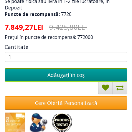
Se poate ridica sau livra in 1-2 zile lucratoare, in
Depozit
Puncte de recompensă:
7720
7.849,27LEI
9.425,80LEI
Preţul în puncte de recompensă: 772000
Cantitate
Adăugați în coş
Cere Ofertă Personalizată