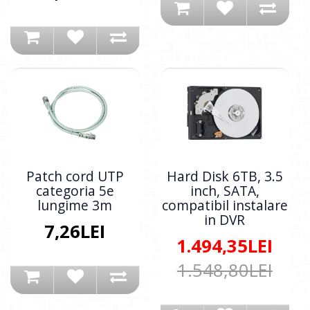
Patch cord UTP
Hard Disk 6TB, 3.5
categoria 5e
inch, SATA,
lungime 3m
compatibil instalare
in DVR
7,26LEI
1.494,35LEI
1.548,80LEI