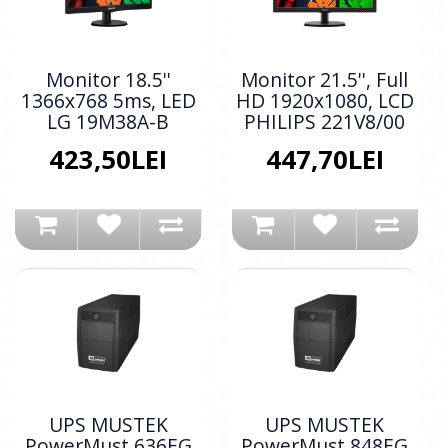
Monitor 18.5''
Monitor 21.5'', Full
1366x768 5ms, LED
HD 1920x1080, LCD
LG 19M38A-B
PHILIPS 221V8/00
423,50LEI
447,70LEI
UPS MUSTEK
UPS MUSTEK
PowerMust 636EG
PowerMust 848EG