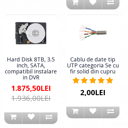
Hard Disk 8TB, 3.5
Cablu de date tip
inch, SATA,
UTP categoria 5e cu
compatibil instalare
fir solid din cupru
in DVR
1.875,50LEI
2,00LEI
1.936,00LEI