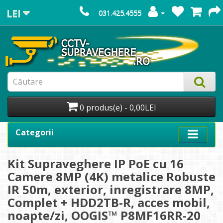
LEI
031.425.4555
0 produs(e) - 0,00LEI
Categorii
Kit Supraveghere IP PoE cu 16
Camere 8MP (4K) metalice Robuste
IR 50m, exterior, inregistrare 8MP,
Complet + HDD2TB-R, acces mobil,
noapte/zi, OOGIS™ P8MF16RR-20