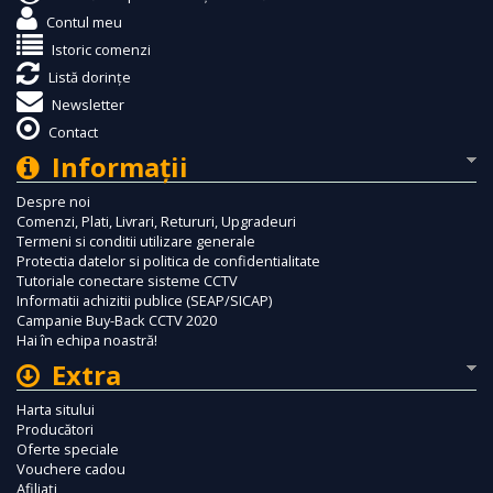
Contul meu
Istoric comenzi
Listă dorințe
Newsletter
Contact
Informaţii
Despre noi
Comenzi, Plati, Livrari, Retururi, Upgradeuri
Termeni si conditii utilizare generale
Protectia datelor si politica de confidentialitate
Tutoriale conectare sisteme CCTV
Informatii achizitii publice (SEAP/SICAP)
Campanie Buy-Back CCTV 2020
Hai în echipa noastră!
Extra
Harta sitului
Producători
Oferte speciale
Vouchere cadou
Afiliaţi