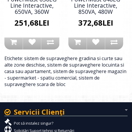
Line Interactive,
Line Interactive,
650VA, 360W
850VA, 480W
251,68LEI
372,68LEI
Etichete:
sistem de supraveghere gradina si curte sau
alte zone deschise
,
sistem de supraveghere locuinta si
casa sau apartament
,
sistem de supraveghere magazin
- supermarket - spatiu comercial
,
sistem de
supraveghere scara de bloc
Servicii Clienţi
Pot să instalez singur?
Solicitări Suport tehnic și Returnări