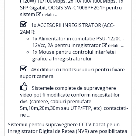
(120W) 10/100Mbps, 2x 10/100/1000Mbps, 1x
SFP Gigabit, OOGIS SW-C1008P+2G1F pentru
sistem
detalii ...
1x ACCESORII INREGISTRATOR (ACC-
2AMF):
1x Alimentator in comutatie PSU-1220C -
12Vcc, 2A pentru inregistrator
detalii ...
1x Mouse pentru controlul interfetei
grafice a Inregistratorului
48x dibluri cu holtzsuruburi pentru fixare
suport camera
Sistemele complete de supraveghere
video pot fi modificate conform necesitatilor
dvs. (camere, cabluri premufate
5m,10m,20m,30m sau UTP/FTP, etc).
contactati-
ne ...
Sistemul pentru supraveghere CCTV bazat pe un
Inregistrator Digital de Retea (NVR) are posibilitatea